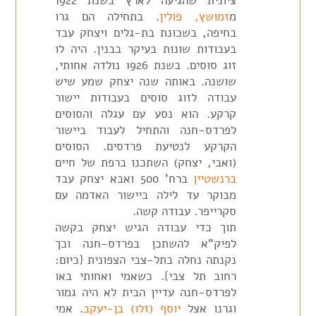
ציונית שהגיעה לארץ בשנת 1922
מ
זמושץ, פולין
. בתחילה הם גרו
בחיפה, בשכונת בת-גלים ויצחק עבד
בעבודות שונות בעיקר בבנין. היה לו
זוג סוסים. בשנת 1926 נולדה אחותי,
שושנה. באותה שנה יצחק שמע שיש
עבודה לזוג סוסים בעבודות יישור
קרקע. הוא נסע עם עגלה והסוסים
לפרדס-חנה והתחיל לעבוד ביישור
הקרקע לנטיעת פרדסים. הסוסים
(ואבי, יצחק) השתכנו ברפת של חיים
ברנשטיין
ברח' 500 ואבא יצחק עבד
מבוקר עד לילה ביישור האדמה עם
סקרייפר. עבודה קשה.
תוך כדי עבודה הגיש יצחק בקשה
לפיק"א להשתכן בפרדס-חנה וכך
נקנתה נחלה בתל-צבי הצפונית {כיום:
רחוב תל צבי}. כשאמי ואחותי באו
לפרדס-חנה עדיין הבית לא היה גמור
וגרנו אצל
יוסף (זלו) בן-יעקב
. אמי