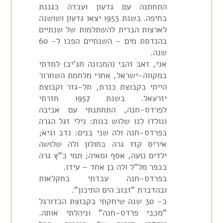
התחתנה עם גדעון ועבדה כגננת
בחיפה. בשנת 1953 יצאו גדעון ושושנה
לארצות הברית להשתלמות של שנתיים
בהנדסת מים – השנתיים הפכו ל- 60
שנה.
אני, זאב זהבי (המכונה חג'יב) למדתי
במקווה-ישראל, אחרי מלחמת השחרור
הייתי בקבוצת כנרת, תל-גזר וקבוצת
יזרעאל. בשנת 1957 חזרתי
לפרדס-חנה, התחתנתי עם אביבה
ונולדו לנו שלוש בנות: נילי זגל הגרה
בפרדס-חנה ולה שני בנים: נדב וגיא;
איריס קזז גרה בחולון ולה שלושה
ילדים נועה, אסף ומאיה; תמי כ"ץ גרה
בכפר מל"ל ולה בן אחד – עידו.
בפרדס-חנה עבדתי בחקלאות
ובהדברת "זבוב הים התיכון".
כ- 30 שנה שיחקתי בקבוצת הכדורגל
"מכבי פרדס-חנה" וניהלתי אותה.