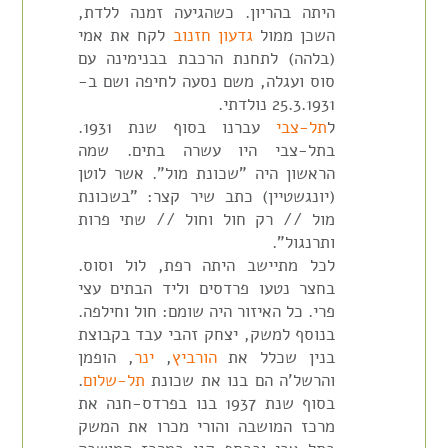
היתה בהריון. כשהגיעה זמנה ללדת,
השכן ממול
גדעון חזנוב
לקח את אמי
(בלהה) לתחנת הרכבת בבנימינה עם
סוס ועגלה, משם נסעה לחיפה ושם ב-
25.3.1931 נולדתי.
ל
תל-צבי
עברנו בסוף שנת 1931.
בתל-צבי היו עשרה בתים. שמה
הראשון היה "שכונת מול". אשר לוטן
(יונגשטיין) כתב שיר קצר: "בשכונת
מול // רק חול וחול // שתי פרות
ותרנגול".
לכל מתיישב היתה רפת, לול וסוס.
בחצר נטעו פרדסים וליד הבתים עצי
פרי. כל האיזור היה שומם: חול וחילפה.
בנוסף למשק, יצחק זהבי עבד בקבוצת
בנין שכלל את
הורביץ
,
ינר
, הופמן
והרשל'ה הם בנו את שכונת
תל-שלום
.
בסוף שנת 1937 בנו בפרדס-חנה את
מרכז המושבה והורי מכרו את המשק