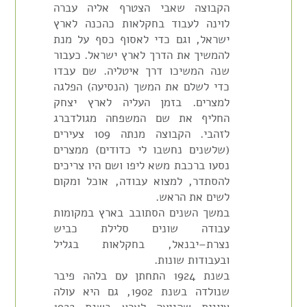
הקבוצה שאבי הצטרף אליה עברה
לוינה לעבוד בחקלאות כהכנה לארץ
ישראל, וגם כדי לאסוף כסף על מנת
להמשיך את הדרך לארץ ישראל. כעבור
שנה המשיכו דרך איטליה. שם עבדו
כדי לשלם את המשך (הנסיעה) הפלגה
למצרים. בזמן העליה לארץ יצחק
החליף את שם המשפחה מגולדברג
לזהבי. הקבוצה מנתה 109 צעירים
(שלשנים נחשבו לי כדודים) ממצרים
נסעו ברכבת משא ליפו ושם היו צריכים
להסתדר, למצוא עבודה, אוכל ומקום
לשים את הראש.
במשך השנים הסתובב בארץ במקומות
עבודה שונים סלילת כביש
נצרת–יבנאל, בחקלאות בגליל
ובעבודות שונות.
בשנת 1924 התחתן עם בלהה פיבר
שנולדה בשנת 1902, גם היא עולה