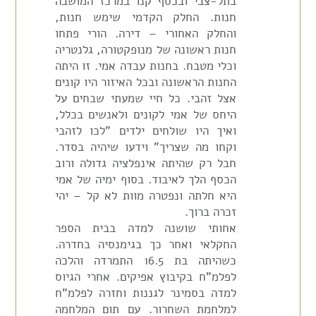
בתל-צבי ובכסף קנו במרכז המושבה
חנות. החלק הקדמי שימש חנות,
והחלק האחורי – דירה. הורי פתחו
חנות ראשונה של מנופקטורה, גלנטריה
וכלי מטבח. בחנות עבדה אמי. זו היתה
החנות הראשונה ובכל האיזור היו קונים
אצל זהבי. כל חיי שמעתי שבחים על
היחס של אמי לקונים ולאנשים בכלל,
ואיך היו שולחים ילדים "לכו לזהבי
וקחו מה שצריך" וידעו שיהיה בסדר.
חבל רק שהיתה אינפלציה גדולה ורוב
הכסף הלך לאיבוד. בסוף ימיה של אמי
היא חלתה ונפטרה מוות לא קל – יהי
זכרה ברוך.
אחותי שושנה למדה בבית הספר
החקלאי ואחר כך בגימנסיה בחדרה.
כשהיתה בת 16.5 התמרדה והלכה
לפלמ"ח בקיבוץ אפיקים. אחרי הגיוס
למדה בסמינר לגננות וחזרה לפלמ"ח
למלחמת השחרור. עם תום המלחמה