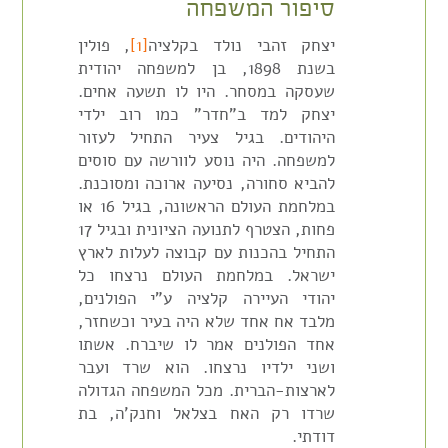
סיפור המשפחה
יצחק זהבי נולד בקלציה
[1]
, פולין
בשנת 1898, בן למשפחה יהודית
שעסקה במסחר. היו לו תשעה אחים.
יצחק למד ב"חדר" כמו רוב ילדי
היהודים. בגיל צעיר התחיל לעזור
למשפחה. היה נוסע לוורשה עם סוסים
להביא סחורה, נסיעה ארוכה ומסוכנת.
במלחמת העולם הראשונה, בגיל 16 או
פחות, הצטרף לתנועה הציונית ובגיל 17
התחיל בהכנות עם קבוצה לעלות לארץ
ישראל. במלחמת העולם נרצחו כל
יהודי העיירה קלציה ע"י הפולנים,
מלבד אח אחד שלא היה בעיר וכשחזר,
אחד הפולנים אמר לו שיברח. אשתו
ושני ילדיו נרצחו. הוא שרד ועבר
לארצות-הברית. מכל המשפחה הגדולה
שרדו רק האח בצלאל וחנק'ה, בת
דודתי.