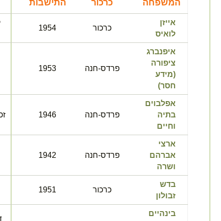
המשפחה
כרכור
התישבות
ה
אייזן
ק
כרכור
1954
לואיס
איפנברג
ציפורה
פרדס-חנה
1953
(מידע
חסר)
אפלבוים
בתיה
פרדס-חנה
1946
זכ
וחיים
ארצי
אברהם
פרדס-חנה
1942
ושרה
בדש
כרכור
1951
זבולון
בינהיים
ד