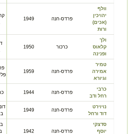
וולף
יהויכין
קר
פרדס-חנה
1949
(אכים)
ג
ורות
ולך
דו
קלאוס
כרכור
1950
ג
ופנינה
טמיר
פר
אמירה
פרדס-חנה
1959
פלש
וגיורא
כרבי
פרדס-חנה
1944
כר
רחל ודב
נויוירט
דונ
פרדס-חנה
1949
דוד ורחל
בס
סדצקי
בר
יוסף
פרדס-חנה
1942
ב