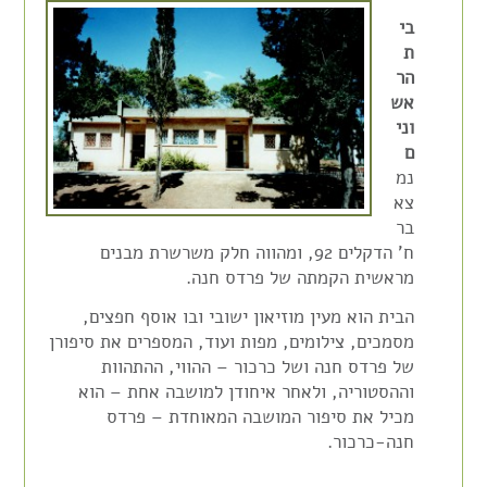
בי
ת
הר
אש
וני
ם
נמ
צא
בר
ח' הדקלים 92, ומהווה חלק משרשרת מבנים
מראשית הקמתה של פרדס חנה.
הבית הוא מעין מוזיאון ישובי ובו אוסף חפצים,
מסמכים, צילומים, מפות ועוד, המספרים את סיפורן
של פרדס חנה ושל כרכור – ההווי, ההתהוות
וההסטוריה, ולאחר איחודן למושבה אחת – הוא
מכיל את סיפור המושבה המאוחדת – פרדס
חנה-כרכור.