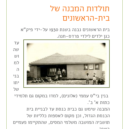
תולדות המבנה של
בית-הראשונים
בית הראשונים נבנה בשנת 1930 על-ידי פיק"א
כגן ילדים לילדי פרדס-חנה.
עד
שה
וש
למ
ה
בני
יתו
של
בנין בי"ס עממי (אלונים), למדו במקום גם תלמידי
כתות א' ב'.
המבנה שימש גם כבית כנסת עד לבניית בית
הכנסת הגדול, וכן מקום לאספות כלליות של
תושביה המושבה משלמי המסים, שהתקיימו פעמיים
בשנה.