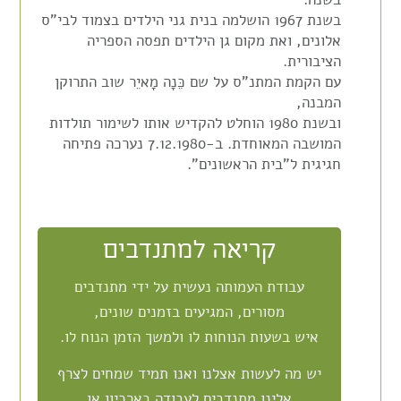
בשנת 1967 הושלמה בנית גני הילדים בצמוד לבי"ס
אלונים, ואת מקום גן הילדים תפסה הספריה
הציבורית.
עם הקמת המתנ"ס על שם כֵּנָה מָאיֵר שוב התרוקן
המבנה,
ובשנת 1980 הוחלט להקדיש אותו לשימור תולדות
המושבה המאוחדת. ב-7.12.1980 נערכה פתיחה
חגיגית ל"בית הראשונים".
קריאה למתנדבים
עבודת העמותה נעשית על ידי מתנדבים
מסורים, המגיעים בזמנים שונים,
איש בשעות הנוחות לו ולמשך הזמן הנוח לו.
יש מה לעשות אצלנו ואנו תמיד שמחים לצרף
אלינו מתנדבים לעבודה בארכיון או