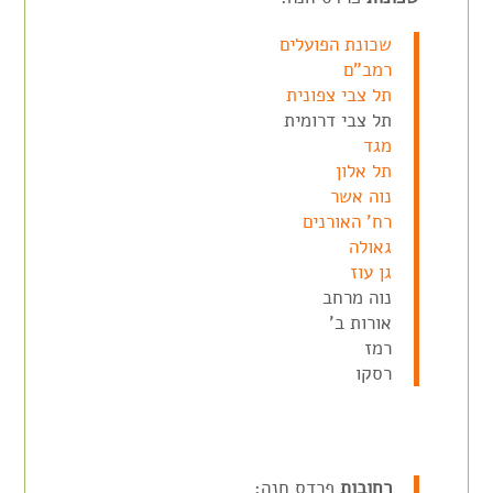
שכונת הפועלים
רמב"ם
תל צבי צפונית
תל צבי דרומית
מגד
תל אלון
נוה אשר
רח' האורנים
גאולה
גן עוז
נוה מרחב
אורות ב'
רמז
רסקו
רחובות
פרדס חנה: