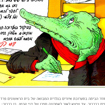
וזר הביתה בתערוכת איורים בגלרית המבואה של בית הראשונים פרדס
נים בכרכור, עד שיצא לאור לאחרונה ספרו של דני קרמן, בן כרכור: "