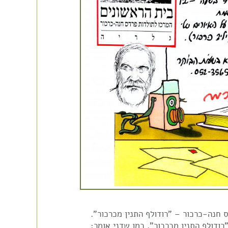
 חנה-כרכור – "רודולף התנין מכרכור".
רודולף התנין מכרכור". כמו שדני אומר: