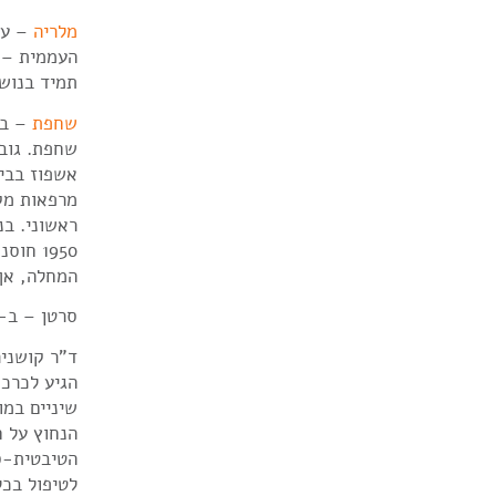
מלריה
– על
תמיד בנושא
שחפת
שחפת. גוב
מרפאות מק
ראשוני. ב
המחלה, אך המחלה לא 
סרטן – ב-1967 נחנך סניף האגודה בפרדס חנה, ובו נערכו אחת לשבוע בדיקות לגילוי מוקדם של המח
ד‮‬‮‬‮‬‮‬‮‬
הגיע‮‬‮‬‮‬
שיניים‮‬‮‬
הנ‮‬‮‬‮‬‮‬
הטי‮‮‬‮‬‮‬
לטיפול ב‮‬