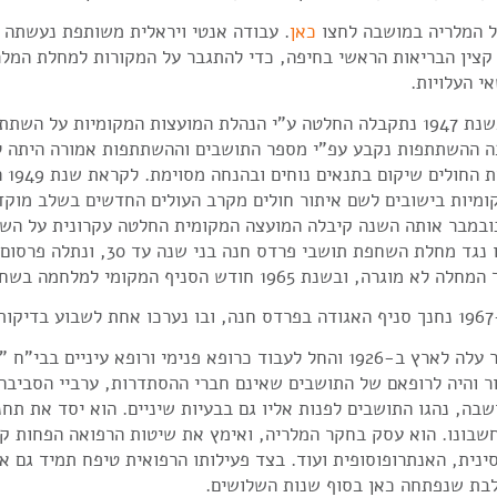
 המלריה במושבה לחצו
כאן
. עבודה אנטי ויראלית משותפת נעשתה ב
י העלויות.
– בשנת 1947 נתקבלה החלטה ע"י הנהלת המועצות המקומיות על ה
ה ההשתתפות נקבע עפ"י מספר התושבים וההשתתפות אמורה היתה 
אשפ
ומיות בישובים לשם איתור חולים מקרב העולים החדשים בשלב מוקד
נובמבר אותה השנה קיבלה המועצה המקומית החלטה עקרונית על השת
1950 חוסנו נגד מחלת השחפת תוש
מוגרה, ובשנת 1965 חודש הסניף המקומי למלחמה בשחפת.
לה.
"ר קושניר עלה לארץ ב-6291 והחל לעבוד כרופא פנימי ורופא עיניים בבי
 לכרכור והיה לרופאם של התושבים שאינם חברי ההסתדרות, ערביי הסביב
 במושבה, נהגו התושבים לפנות אליו גם בבעיות שיניים. הוא יסד את ת
חוץ על חשבונו. הוא עסק בחקר המלריה, ואימץ את שיטות הרפואה הפחות 
בטית-סינית, האנתרופוסופית ועוד. בצד פעילותו הרפואית טיפח תמיד 
כלבת שנפתחה כאן בסוף שנות השלושים.