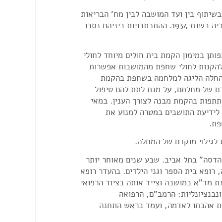
שיתוף בין ועד המושבה לבין מח' הבריאות
העממית – קצין הבריאות הראשי בחיפה, כדי להתגבר על המקורות למחלת המלריה בשנת 1934. ההתכתבויות ביניהם נסבו
שתתפותן במימון הקמת בית חולים מיוחד לחולי
להקנות לחולי שחפת מהמושבות אפשרות
וז בבית החולים שיקום בתנאים נוחים ובהנחה מסוימת. לקראת שנת 1949 החלה הליגה למלחמה בשחפת בהקמת
ם של מחלתם, על מנת לתת להם טיפול
תפות בהקמת מבנה לצורך הענין. במאי
בי פרדס חנה בני שנה עד 30, ונתלה פרסום לידיעת התושבים במטרה למנוע את
"ח "הדסה" בתל אביב. שבע שנים מאוחר יותר
ה, רופא בית הספר וגני הילדים. בהעדר רופא
חנת מד"א במושבה וצייד אותה בציוד הרפואי
קונבנציונליות: הרמב"ם, הרפואה
גם את אהבתו לאדמה, ועמד בראש התחנה