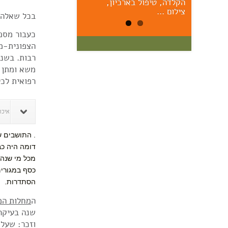
הקלדה, טיפול בארכיון,
הראשונים – יום ששי הקרוב,
17/7, 11:00 אוצר: מרק יודל
צילום …
בכל ש‮‬‮‬‮‬
כעבור מספר
הצפונית-מז
משא ומתן 
רפואית לכל
איכר
. התושבים ש
מכל מי שנהנ
הסתדרות.
ה
מחלות המ
שנה בע‮‬‮‬
ו‮‬‮‬‮‬‮‬‮‬