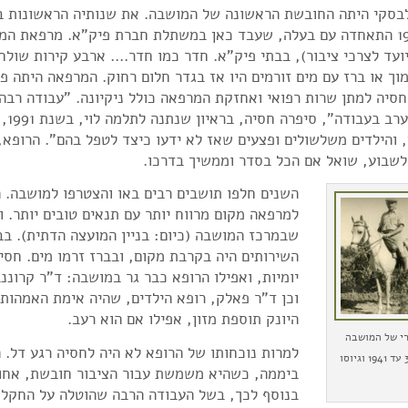
השנים חלפו תושבים רבים באו והצטרפו למושבה‮.‬‮‬
למרפאה מקום מרווח יותר עם תנאים טובים יותר‮.‬
שבמרכז המושבה‮ (‬כיום: בניין המועצה הדתית‮). ‮‬
השירותים היה בקרבת מקום‮, ‬ובברז זרמו מים‮.‬‮‬
יומיות‮, ‬ואפילו הרופא כבר גר במושבה‮: ‬ד"ר‮ ‬קר‮
‬וכן ד"ר‮ ‬פאלק‮, ‬רופא הילדים‮, ‬שהיה אימת האמ‮‬
היונק תוספת מזון‮, ‬אפילו אם הוא רעב‮. ‬
רי של המושבה
למרות נוכחותו של הרופא לא היה לחסיה רגע דל‮.‬‮‬
משנות ה-30 עד 1941 וגיוסו
ביממה‮, ‬כשהיא משמשת עבור הציבור חובשת‮, ‬‮‬‮‬‮‬‮
‬בנוסף לכך‮, ‬בשל העבודה הרבה שהוטלה על החקל‮‬