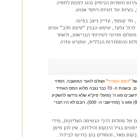
ירות וחסרות הניסיון נהגו לפנות לחסיה
, בעיות של זוגיות ויחסי אנוש. 
חד קומתי, עדיין ניצב בפינה
לרח' גלעד, שימש הבנין "טיפת חלב" שנים
קציבה תשלום חודשי לשירותי הבריאות, ולאחר
לות ההסתדרות הכללית, שתגיש עזרה
ל "
המס האחיד
" ושולם לוועד המושבה. הסדר
דומה היה כבר קיים ברעננה. עם השנים הרחיבו את התשלום כך שחל גם על סעיפים נוספים, ובשנות ה- 70 כבר נגבה מלוא המס האחיד
שבים סוג ה' (פועלי פיק"א שלא נדרשו להשקיע
כסף במגורים בישוב) היו חברי ההסתדרות וקופת החולים הכללית. סוג ב' (מתיישבי ה- 800) וסוג ג' (מתיישבי ה- 500), רובם לא היו חברי
ם של מחלות דרכי הנשימה העליונות, מידי
ונים בגיל הינקות והילדות, אין להן סימן
מידבקות מאד, והחולים בהן נדרשו לבידוד. 