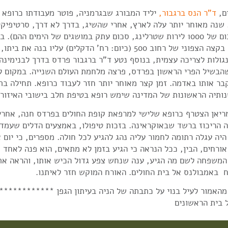
, 
ד"ר‮ ‬הנס ברגבור,
את הפרי וקבר אותו‮‬‮‬
 מריאן הצטרף כרופא שלישי למרפאת קופת החולים בפרדס חנה, אחר
ירי מחנה הריכוז ברשד שבאוקראינה. בזכות טיפולו, באמצעים הדלים שעמ
לו היה עגלה רתומה לחמור עליה נהג להגיע לכל חולה. מספרים, כי יו
ית יש אורחים, הבין, ככל הנראה כי הגיע בזמן לא מתאים, הוא פנה לא
אלת בן המשפחה לשם מה הגיע, ענה שנחש צפע גדול הכיש אותו, והראה 
ח
‬באמבולנס אל בית החולים‮. ‬האורח המוקש חזר לאיתנו‮.‬
מהאמור לעיל בנוי על כתבתה של הניה בעיתון הגפן ************
 בית הראשונים