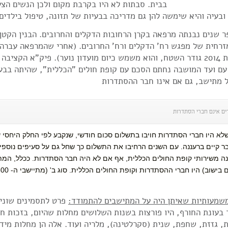
בבית‮. ‬סבתות לא היו בקרבת מקום ולכן הנשים הצע
אלה ובעיה והיא שימשה להן גם מדריכה בבעיות של תזונה, טיפול בילדים
 שנים נבנתה מרפאה בקרן הרחובות הדקלים והחרובים. הבנין הקטן, 
רחית של מפגש רח' הדקלים ורח' החרובים. (אחרי שהמרפאה עברה 
רבות. בשנת 2014 גודר השטח, והוא משמש כיום מועדון נוער). פיק"א ה
עם ועד המושבה נחתם הסכם עם קופת חולים "הכללית", שהיתה בבע
 מתישב, גם אם אינו חבר ההסתדרות
ים אינם חברי הסתדרות
לא היו חברי הסתדרות חויבו בתשלום סכום חודשי, שנקבע לפי החלק היחסי ש
ה משירותי קופת החולים הכללית, אף אם לא היה חבר הסתדרות. ככלל, המתי
שמעותיות שאיתן היה על המתישבים להתמודד:
פרט לתסמינים שוני‮‬
יקר בעונת החורף, היו פורצות בשנות השלושים מחלות שהיום, בזכות חיס
זכר: שעלת, גזזת, שחפת, שנית (סקרלטינה), מלריה ועוד. אלה הן מחלות 