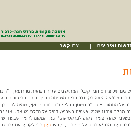
דשות ואירועים
צרו קשר
ת
ונים של פרדס חנה קיבלו המתישבים עזרה רפואית מהרופא, ד"ר גוט
ור. המרפאה היתה רק חדר בבית משפחת רחמן. בתום הביקור היה ע
ה על החמור. את ד"ר גוטמן החליף ד"ר בורודינסקי, שהיה לו – כך
יה מבקר אותנו שלוש פעמים בשבוע, דופק על הדלת ושואל: 'אני נחוץ
בטענה שהוא צעיר וזקוק לפרקטיקה.' {כאן המקום להעיר שבעוד שיש
זוכרת את הרופא רכוב על חמור…}. לחצו
כאן
כדי לקרוא את זכרונות