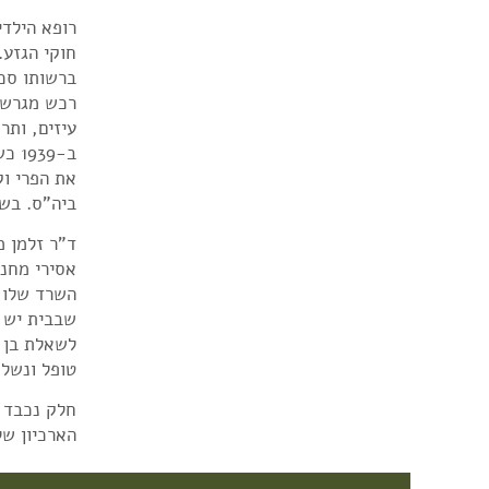
רופא הילדים‮‬
ביה"ס‮. ‬בשנותיה הראשונות של המדינה שימש רופא בטיפת חלב בישובי האיזור‮, ‬כולל הכפרים הערבים‮.‬
ד"ר‮ ‬זלמן
אס‮‬‮‬‮‬‮‬‬
השרד ש‮‬‮‬
שבב‮‬‮‬‮‬‮
‬לש‮‬‮‬‮‬‮
‬טופל ונשל‮
חלק נכבד 
הארכיון של