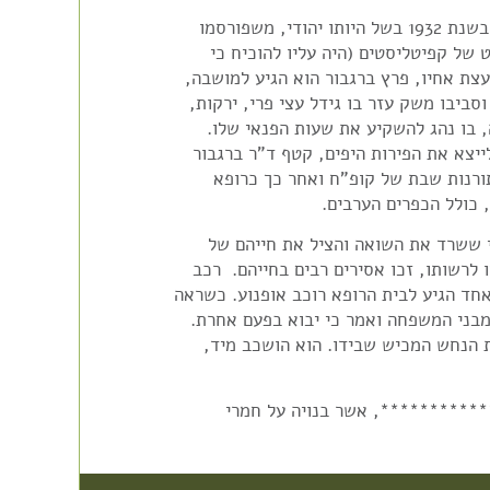
יליד המבורג שבגרמניה‮, ‬פוטר מעבודתו כרופא בשנת 1932 בשל היותו יהודי‮, ‬משפורסמו
חוקי הגזע‮. ‬שנה מאוחר יותר עלה לארץ‮, ‬אחרי שהשיג‮, ‬בדרך לא דרך‮, ‬סרטיפיקט של קפיטליסטים‮ (‬היה עליו להוכיח כי
ברשותו סכום של ‮0001 ‬לירות שטרלינג‮, ‬סכום עתק במושגים של הימים ההם‮). ‬בעצת אחיו‮, ‬פרץ ברגבור הוא הגיע למושבה‮,
‬רכש מגרש בקצה הצפוני של רחוב ‮005 ‬(כיום: רח' הדקלים) עליו בנה את ביתו‮, ‬וסביבו משק עזר בו גידל עצי פרי‮, ‬ירקות‮,
‬עיזים‮, ‬ותרנגולות לצריכה עצמית‮, ‬בנוסף נטע ‬ד"ר‮ ‬בר‮גבור‮ ‬פרדס בדרך לבנימינה‮, ‬בו נהג להשקיע את שעות הפנאי שלו‮.
‬ב-‮9391 ‬כשהבשיל הפרי הראשון בפרדס‮, ‬פרצה מלחמת העולם השנייה‮. ‬במקום לייצא את הפירות היפים‮, ‬קטף ד"ר ‬ברגבור
 באדמה. זמן קצר מאוחר יותר חזר לעבוד כרופא. תחילה בתורנות שבת של קופ"ח ואחר כך כרופא
י ששרד את השואה והציל את חייהם של
דו לרשותו, זכו אסירים רבים בחייהם.  רכב
ם אחד הגיע לבית הרופא רוכב אופנוע. כשראה
חד מבני המשפחה ואמר כי יבוא בפעם אחרת.
את הנחש המכיש שבידו. הוא הושכב מיד,
***********, אשר בנויה על חמרי