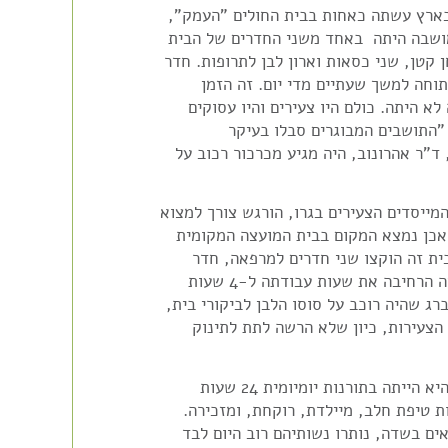
חסיה מוגילבסקי היתה החובשת הראשונה של המושבה‮. ‬את שנותיה הראשונות בארץ עשתה כאחות בבית החולים‮ "‬העמק‮",
ובשנת 1391 התאחדה עם בעלה, שעבד כאן במשתלת חברת פיק"א‮. ‬מרפאת המושבה היתה‮ ‬ ‬באחד משני החדרים של הבית
הרזרבי‮ (‬שיועד לצרכי ציבור‮), ‬בבתי פיק"א‮. ‬חדר כמו חדר‮…. ‬ארבע קירות שולחן קטן‮, ‬שני כסאות וארון לבן לתרופות‮. ‬חדר
שירותים סמוך או ברז עם מים זורמים היו אז בגדר חלום רחוק‮. ‬המרפאה היתה פתוחה למשך‮ ‬שעתיים מדי יום‮. ‬זה הזמן
שהקדישה חסיה למתן שרות רפואי ואחזקת המרפאה כולל ניקיונה‮. "‬עבודה רבה לא היתה‮. ‬כולם היו צעירים והיו עסוקים
מבוקר עד ערב בעבודה‮", ‬סיפרה ‬חסיה‮, ‬בראיון שנתנה‮ ‬לתלמה לוי‮, ‬בשנת ‮1991, "‬התושבים המבוגרים סבלו בעיקר
מפרונקלים‮, ‬והילדים משלשולים ופצעים שאז לא ידעו כיצד לטפל בהם‮". ‬הרופא‮, ‬ד"ר ‬אהרונוב‮, ‬היה מגיע מכרכור רכוב על
 המייסדים הצעירים בגרו, הורגש צורך למצוא
 ואכן נמצא המקום בבית המועצה המקומית
בבית זה הוקצו שני חדרים למרפאה, חדר
 חסיה הרחיבה את שעות עבודתה ל-4 שעות
וננברג שהיה רוכב על סוסו הלבן לביקורי בית,
הות הצעירות, כיון שלא הרשה לתת לתינוק
 היא הייתה בתורנות יומיומית 42 שעות
אחות טיפת חלב, מיילדת, רוקחת, ומזכירה.
אים בשדה, נותרו נשותיהם רוב היום לבד