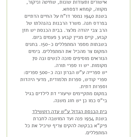
אישורים ותעודות שונות, שחיטה וניקור,
מקווה, קמחא דפסחא.
בשנת 1940 נמסר דו"ח על החיים הדתיים
בפרדס חנה. משרד הרבנות בהנהלתו של
הרב צבי יהודה מלצר. בבית הכנסת יש חזן
קבוע, קיים מניין קבוע 3 פעמים ביום.
בשבתות מספר המתפללים כ-150. בחגים
המקום צר מהכיל את המתפללים. בימים
הנוראים מוסיפים סוכה לנשים ובה 70
מקומות. יש 11 ספרי תורה.
יש ספרייה ע"ש הברון ובה כ-500 ספרים:
ספרי קודש, ספרות תלמודית, מדעי היהדות
וספרות דתית.
במקום מתקיימים שיעורי דת לילדים בגיל
בי"ס כמו כן יש חוג משנה.
בית הכנסת הגדול ע"ש עדה רוטשילד
בשנת 1934 פנה ועד המושבה לחברת
פיק"א בבקשה להקים צריף שיכיל את כל
המתפללים.