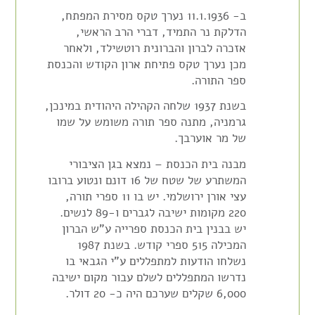
ב- 11.1.1936 נערך טקס מסירת המפתח,
הדלקת נר התמיד, דברי הרב הראשי,
אזכרה לברון והברונית רוטשילד, ולאחר
מכן נערך טקס פתיחת ארון הקודש והכנסת
ספר התורה.
בשנת 1937 שלחה הקהילה היהודית במינכן,
גרמניה, מתנה ספר תורה משומש על שמו
של מר אוערבך.
מבנה בית הכנסת – נמצא בגן הציבורי
המשתרע של שטח של 16 דונם ונטוע ברובו
עצי אורן ירושלמי. יש בו 11 ספרי תורה,
220 מקומות ישיבה לגברים ו-89 לנשים.
יש בבנין בית הכנסת ספרייה ע"ש הברון
המכילה 515 ספרי קודש. בשנת 1987
נשלחו הודעות למתפללים ע"י הגבאי בו
נדרשו המתפללים לשלם עבור מקום ישיבה
6,000 שקלים שערכם היה כ- 20 דולר.