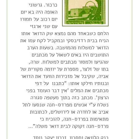
כרכור. גרשוני
האופה היה בא יום
יום רכוב על חמורו
עם שני ארגזי
הלחם כשבאחד מהם נמצא שק הדואר אותו
הניח בבית רדזיבסקי ובמקביל לקח עמו את
הדואר למשלוח מהמושבה. בשעות הערב
התושבים היו באים לשאול על מכתבים
שהגיעו ולמסור מכתבים למשלוח. שרה,
בתו של זלצר, מספרת על יוזמה מקורית של
אביה, שקיבל אל מזכירות הוועד את הדואר
ובנותיו חילקו אותו: "כתבנו על דפי
מכתבים את המלים 'אין דבר העומד בפני
הרצון'. מכתב כזה בתוך מעטפה סגורה
נשלח ע"י אנשים מפרדס-חנה שנסעו לתל
אביב או לחדרה או לירושלים, לכתובות
מתאימות בפרדס-חנה, להוכיח כי
פרדס-חנה זקוקה לבית דואר משלה"…
בנק הלוואה וחסכון
זכרון יעקב נוסד