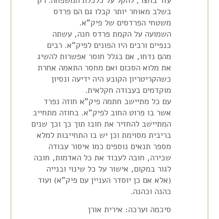
עזר בחצר, להקל על כלכלת המשפחה. רק
בשלב מאוחר יותר קבלו גם הם פרדס
משטחי הפרדסים של פיק"א.
השמועה על הקמת פרדס חנה, עשתה
כנפיים ורבים היו הפונים לפיק"א. רבים
מהם נדחו, אם בגלל חוסר אפשרות להשיג
את מלוא הסכום ואם מחסר התאמה אחרת
כשהקריטריון הקובע היה ידיעה ונסיון
מוקדמים בעבודה חקלאית.
עם כל מתיישב חתמה פיק"א חוזה נפרד
אשר בו פרוט החוב לפיק"א. בחוזה מתחייב
המתיישב להחזיר את חובו תוך כך וכך שנים
בריבית מסוימת וכן יש בו התחייבות למלא
מספר תנאים נוספים כמו איסור עבודה
שכירה, חובה לעבוד את כל האדמות, חובה
לגור במקום, אישור על כל שינוי ובנייה
(אלא אם כן יוסדר העניין עם פיק"א) ועוד
כהנה וכהנה.
סיכמה וערכה: אירית אורן