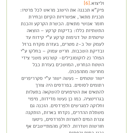
וליצוא.
[6]
פיק"א תכננה את הישוב מראש לכל פרטיו:
תכנית מתאר, אפשרויות הקיום ובחירת
חומר אנושי מתאים. הכשרת הקרקע והכנת
התשתיות כללו: בדיקות קרקע – הוצאה
שיטתית של דגימות קרקע ע"י קידוח עד
לעמק של כ-2 מטרים, בעזרת מקדח ברזל
ובדיקת השכבות. חריש עמוק – בחלקו ע"י
הפולר (2 לוקומובילים- קטרנוע משני צידי
השטח הנחרש, המושכים בעזרת כבל
מחרשה מתהפכת).
ישור שטחים – נעשה ישור ע"י סקרריפרים
רתומים לסוסים. בפרדסים היה צורך
להתאים את השיפועים להשקאה בתעלות
בגרויטציה. כמו כן נעשו מדידות, מיפוי
וחלוקה למגרשים ולפרדסים. הוכנה גם
משתלת ההדרים, נקדחו בארות, הותקנה
צנרת המים לחצרות ולפרדסים, ניטעו
חורשות ושדרות. לחלק מהמתיישבים אף
נבנו בתים ורפתות.