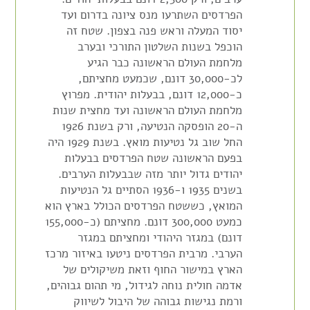
הפרדסים השתרעו מנס ציונה בדרום ועד
יסוד המעלה וראש פנה בצפון. שטח זה
הוכפל בשנות השלטון התורכי ובערב
מלחמת העולם הראשונה כבר הגיע
לכ-30,000 דונם, שכמעט מחציתם,
כ-12,000 דונם, בבעלות יהודית. מפרוץ
מלחמת העולם הראשונה ועד מחצית שנות
ה-20 הופסקה הנטיעה, ורק בשנת 1926
החל שוב גל נטיעות מואץ. בשנת 1929 היה
בפעם הראשונה שטח הפרדסים בבעלות
יהודים גדול יותר מזה שבבעלות הערבים.
בשנים 1935 ו-1936 הסתיים גל הנטיעות
המואץ, כששטח הפרדסים הכולל בארץ הוא
כמעט 300,000 דונם. מחציתם (כ-155,000
דונם) במגזר היהודי ומחציתם במגזר
הערבי. מרבית הפרדסים ניטעו באיזור מרכז
הארץ במישור החוף וזאת משיקולים של
אדמה חולית נוחה לגידול, מי תהום גבוהים,
ורמת נגישות גבוהה של היבול לשיווק