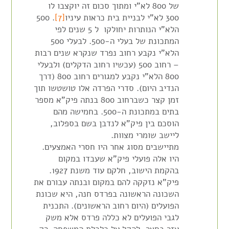
של 800 לא"י ומתוך סכום זה יוקצבו לו
300 לא"י לבניית בית כראות עיניו
[7]
. 500
הלא"י הנותרות יחולקו ל 5 שנים לפי
המתכונת של בעלי ה-500. לבעלי 500
הלא"י נקבע רחוב נפרד שנקרא שנים רבות
– רחוב 500 (עכשיו רחוב הדקלים) ולבעלי
800 הלא"י נקבע למגורים רחוב 800 (דרך
הנדיב היום). סדרי הפרדה אלו טושטשו תוך
זמן קצר כשברחוב 800 בנתה פיק"א מספר
בתים במתכונת ה-500. בחמישה מהם
הוסכם בין פיק"א לנדבן בשם בספלוב,
ליישב שומרי מצוות.
מתיישבים מסוג אחר היו חסרי האמצעים.
היו אלה פועלי פיק"א שעבדו במקום
בהקמת הישוב, חלקם עוד משנת 1927.
פיק"א נזקקה להם במקום ובנתה עבורם את
השכונה הראשונה בפרדס חנה, היא שכונת
הפועלים (היום רחוב הראשונים). התכנית
לגבי הפועלים לא כללה פרדס אלא משק