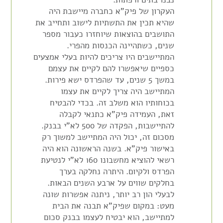
העקרון של פיק"א כחברה מיישבת היה
שהיא תכין את התשתיות לישוב ותחייב את
התושבים בהוצאות שיוחזרו כעבור מספר
שנים, כשתהיינה הכנסות מהפרי.
המתיישבים היו צריכים להיות בעלי אמצעים
כספיים שיאפשרו להם לקיים את עצמם
במשך 5 שנים, עד שהפרדס ישא פירות.
המתיישב היה צריך לקיים את עצמו
בכוחותיו הוא משלב זה. בכדי להבטיח
זאת, העמידה פיק"א כתנאי לקבלה
להתיישבות, הפקדה של 500 לא"י בבנק.
מסכום זה, יכול היה המתיישב למשוך רק
באישור פיק"א. בשנה הראשונה הוא היה
רשאי להוציא מחשבונו 160 לא"י לנטיעת
הפרדס ולקיום. היתרה נחלקה בערך
בחלקים שווים על ארבע השנים הבאות.
לבעלי הון רב יותר, ניתנה אפשרות שונה
מעט: במקום שפיק"א תבנה את הבית
למתיישב, הוא יבטיח לעצמו בבנק סכום