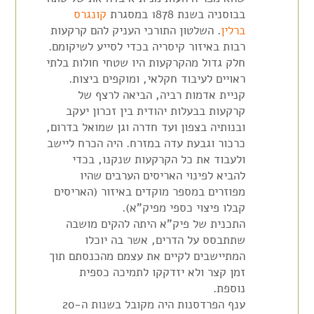
בבוסניה בשנת 1878 במסגרת
קונגרס
ברלין
. השלטון התורכי העניק להם קרקעות
רבות באיזור קיסריה בכדי לסייע לשיקומם.
חלק גדול מהקרקעות היו שטחי חולות בלתי
ראויים לעיבוד חקלאי, ומוקפים ביצות.
קניית אדמות רביה, הביאה לרצף של
קרקעות בבעלות יהודית בין זכרון יעקב
ובנותיה בצפון ועד חדרה וגן שמואל בדרום,
כרכור וגבעת עדה במזרח. היה הכרח ליישב
ולעבוד את כל הקרקעות שנקנו, בכדי
להביא לפינוי האריסים הערבים שהיו
מפוזרים במספר מוקדים באיזור (האריסים
קבלו פיצוי כספי מפיק"א).
התכנית של פיק"א היתה להקים מושבה
שתתבסס על הדרים, אשר בה יוכלו
המתיישבים לקיים את עצמם מהכנסתם תוך
זמן קצר ולא יזדקקו לתמיכה כספית
נוספת.
ענף הפרדסנות היה מקובל בשנות ה-20