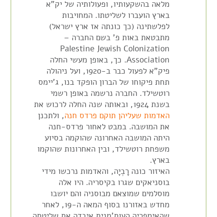
מלאה בהשקעותיו, ופעולותיה של יק"א
בארץ הועברו לשליטתו. המחויבות
לפלשתינה (כך כונתה אז ארץ ישראל)
מתבטאת באות פ' בשם החברה –
Palestine Jewish Colonization
Association. כך, באופן מעשי החלה
פיק"א לפעול כבר ב-1920, ועל ניהולה
תחת פיקוחו של הברון הופקד בנו, ג'יימס
רוטשילד. החברה נרשמה באופן רשמי
בשנת 1924, ובאותה שנה החלה לרכוש את
האדמות שעליהן תוקם פרדס חנה
, ולתכנן
את המושבה. במבט לאחור פרדס-חנה
היתה המושבה האחרונה שהוקמה בסיוע
משפחת רוטשילד, ובין האחרונות שהוקמו
בארץ.
האיזור כונה רָבְיָה, והאדמות נרכשו מידי
בוסניאקים שגרו בקיסריה. היו אלה
מוסלמים שמוצאם מבוסניה והם יושבו
מחדש באזורנו בסוף המאה ה-19, לאחר
שהאימפריה העות'מנית איבדה את שליטתה