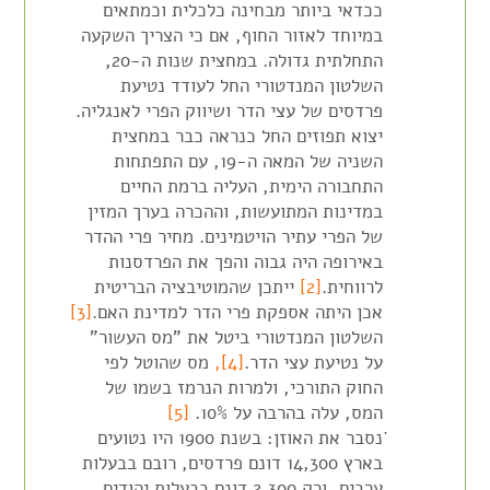
ככדאי ביותר מבחינה כלכלית וכמתאים
במיוחד לאזור החוף, אם כי הצריך השקעה
התחלתית גדולה. במחצית שנות ה-20,
השלטון המנדטורי החל לעודד נטיעת
פרדסים של עצי הדר ושיווק הפרי לאנגליה.
יצוא תפוזים החל כנראה כבר במחצית
השניה של המאה ה-19, עם התפתחות
התחבורה הימית, העליה ברמת החיים
במדינות המתועשות, וההכרה בערך המזין
של הפרי עתיר הויטמינים. מחיר פרי ההדר
באירופה היה גבוה והפך את הפרדסנות
לרווחית.
[2]
ייתכן שהמוטיבציה הבריטית
אכן היתה אספקת פרי הדר למדינת האם.
[3]
השלטון המנדטורי ביטל את "מס העשור"
על נטיעת עצי הדר.
[4],
מס שהוטל לפי
החוק התורכי, ולמרות הנרמז בשמו של
המס, עלה בהרבה על 10%.
[5]
ׁׁׁנסבר את האוזן: בשנת 1900 היו נטועים
בארץ 14,300 דונם פרדסים, רובם בבעלות
ערבים, ורק 2,300 דונם בבעלות יהודים.