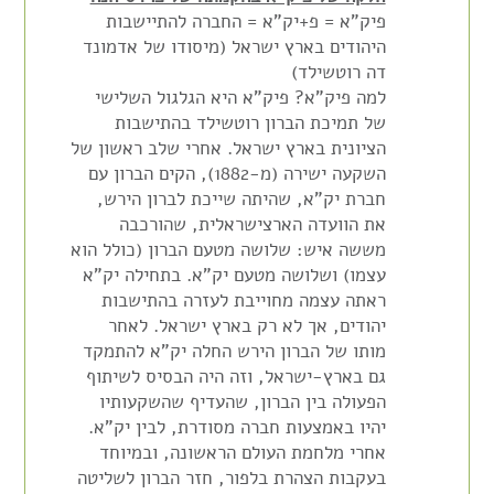
פיק"א = פ+יק"א = החברה להתיישבות
היהודים בארץ ישראל (מיסודו של אדמונד
דה רוטשילד)
למה פיק"א? פיק"א היא הגלגול השלישי
של תמיכת הברון רוטשילד בהתישבות
הציונית בארץ ישראל. אחרי שלב ראשון של
השקעה ישירה (מ-1882), הקים הברון עם
חברת יק"א, שהיתה שייכת לברון הירש,
את הוועדה הארצישראלית, שהורכבה
מששה איש: שלושה מטעם הברון (כולל הוא
עצמו) ושלושה מטעם יק"א. בתחילה יק"א
ראתה עצמה מחוייבת לעזרה בהתישבות
יהודים, אך לא רק בארץ ישראל. לאחר
מותו של הברון הירש החלה יק"א להתמקד
גם בארץ-ישראל, וזה היה הבסיס לשיתוף
הפעולה בין הברון, שהעדיף שהשקעותיו
יהיו באמצעות חברה מסודרת, לבין יק"א.
אחרי מלחמת העולם הראשונה, ובמיוחד
בעקבות הצהרת בלפור, חזר הברון לשליטה