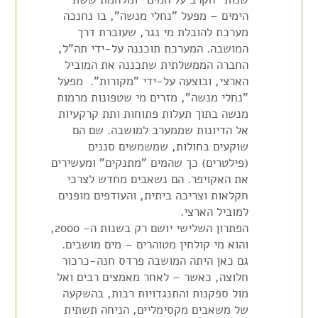
הימים
–
מפעל "נחלי מנשה",
בו נחנכה
מערכת ל
הובלת מי נגר
, שעוברת דרך
המושבה. המערכת תוכננה על-ידי תה"ל,
החברה הממשלתית שתכננה את המוביל
הארצי, ובוצעה על-ידי "מקורות".
מפעל
"נחלי מנשה", מזרים מי
שטפונות
מרמות
מנשה בתוך תעלות פתוחות ותת קרקעיות
אל הדיונות שממערב למושבה. שם הם
שוקעים בחולות
,
שמשמשים סננים
(פילטרים) כך שהמים "מתנקים" ומעשירים
את
האקויפר
.
הם נשאבים מחדש לצרכי
חקלאות וצריכה ביתית, והעודפים מופנים
למוביל הארצי.
הפתרון השלישי
יושם רק בשנות ה- 2000,
והוא מי קולחין מטוהרים
–
מים מושבים.
גם כאן
היתה
המושבה פרדס חנה-כרכור
חלוצה, כאשר
–
לאחר מאמצים רבים ואל
מול ספקנות והתנגדויות רבות, בהשקעה
של משאבים מקסימליים, הניחה תשתית