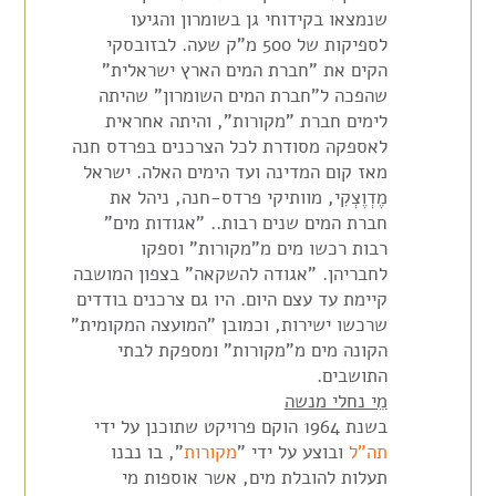
שנמצאו בקידוחי גן בשומרון והגיעו
לספיקות של 500 מ"ק שעה. לבזובסקי
הקים את "חברת המים הארץ ישראלית"
שהפכה ל"חברת המים השומרון" שהיתה
לימים חברת "מקורות", והיתה אחראית
לאספקה מסודרת לכל הצרכנים בפרדס חנה
מאז קום המדינה ועד הימים האלה. ישראל
מֶדְוֶצְקִי, מוותיקי פרדס-חנה, ניהל את
חברת המים שנים רבות.. "אגודות מים"
רבות רכשו מים מ"מקורות" וספקו
לחבריהן. "אגודה להשקאה" בצפון המושבה
קיימת עד עצם היום. היו גם צרכנים בודדים
שרכשו ישירות, וכמובן "המועצה המקומית"
הקונה מים מ"מקורות" ומספקת לבתי
התושבים.
מֵי נחלי מנשה
בשנת 1964 הוקם פרויקט שתוכנן על ידי
תה"ל
ובוצע על ידי "
מקורות
", בו נבנו
תעלות להובלת מים, אשר אוספות מי