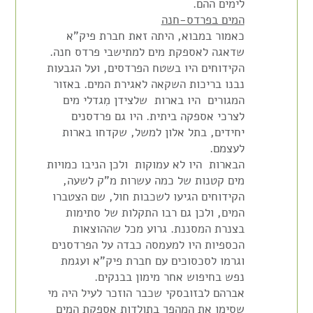
לימים ההם.
המים בפרדס-חנה
כאמור במבוא, היתה זאת חברת פיק"א
שדאגה לאספקת מים למתישבי פרדס חנה.
הקידוחים היו בשטח הפרדסים, ועל הגבעות
נבנו בריכות השקאה לאגירת המים. באזור
המגורים היו בארות שלצידן מִגדלי מים
לצרכי אספקה ביתית. היו גם פרדסנים
יחידים, בתל אלון למשל, שקדחו בארות
לעצמם.
הבארות היו לא עמוקות ולכן הניבו כמויות
מים קטנות של כמה עשרות מ"ק לשעה,
הקידוחים הגיעו לשכבות חול, שם הצטברו
המים, ולכן גם רבו התקלות של סתימות
בצנרת המסננת. גרוע מכל שההוצאות
הכספיות היו למעמסה כבדה על הפרדסנים
וגרמו לסכסוכים עם חברת פיק"א ועגמת
נפש בחיפוש אחר מימון בבנקים.
אברהם לבזובסקי שכבר הוזכר לעיל היה מי
שסימן את המהפך בתולדות אספקת המים