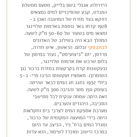
הידרולוג אנגלי בשם בלייק, מטעם ממשלת
המנדט, קבע שהסיכויים למים נמצאים
דווקא בצד מזרח של המושבה ואכן ב-
1928 קדחו באר נוספת באדמות שלזינגר
ומצאו מים בשעור של 50-60 מ"ק לשעה.
המהלך הבא היה בשילוב של האדונים
לבזובסקי
ובלום. הראשון, איש חדרה,
פרדסן, יזם "ביצועיסט", נעזר במימון של
בלום שרכש את אדמות שלזינגר,
ובעקשנות קדח בקרקעות במזרח כרכור (גן
השומרון). מאמציו ועקשותו הניבו פרי: ב-5
ביולי 1932 נחגג חג המים לבאר שהיתה
בעומק 150 מטר והניבה 300 מ"ק לשעה.
זאת היתה שמחה ענקית לכל מתישבי
הסביבה, היהודים והערבים.
מערכת אספקת המים לצרכי בית וחקלאות
היתה בידי המועצה המקומית של כרכור,
ומגדל המים ברח' ניר, הניצב עד היום
במרכז הישוב ומוכרז לשימור, הוא עדות