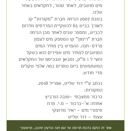
מים מושבים, לאחר טהור, לחקלאים באזור
שלנו.
בשנת 2007 הניחה חברת "מקורות" קו
לאורך כביש 65 להשקיית הפרדסים מדרום
לכביש, ומספר שנים לאחר מכן הניחה
חברת "רימון" קו המספק מים לצפון
פרדס-חנה. ההפרש בין מחיר המים
המושבים למחיר מים שפירים הוא כשקל
וחצי ל 1 מ"ק, ומכאן שבכיסם של החקלאים
המשתמשים כיום נותרים כמה אלפי שקלים
מדי חודש.
נכתב ע"י דוד שליט, אפריל 2018.
המקורות:
כרכור מחצבתי –טובה הורביץ
אחוזה א'–כרכור – מ.י. פרח
סיפורי מים – יאיר מדוצקי
עצמי – דוד שליט
אתר זה הוקם בזכות תרומה על שם חנה וגדעון חזנוב, מראשוני