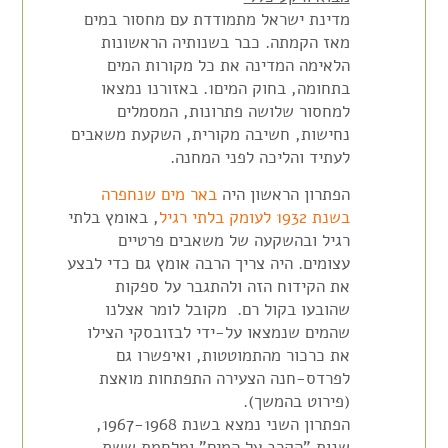
מדינת ישראל מתמודדת עם מחסור במים
מאז הקמתה.
כבר בשנותיה הראשונות
הלאימה המדינה את כל מקורות המים
בתחומה, בחוק המים
1
.
באזורנו נמצאו
למחסור שלושה פתרונות, המסמלים
נחישות, חשיבה מקורית, השקעת משאבים
לעתיד והליכה לפני המחנה.
הפתרון הראשון
היה
באר מים שנחפרה
בשנת 1932 לעומק בלתי רגיל
, באומץ בלתי
רגיל ובהשקעה של משאבים פרטיים
עצומים. היה צריך הרבה אומץ גם כדי לבצע
את
הקידוח
הזה ולהתגבר על ספקות
שהובעו בקול רם. מקובל לומר אצלנו
שהמים שנמצאו על-ידי
לבזובסקי
הצילו
את כרכור מהתמוטטות, ואיפשרו גם
לפרדס-חנה הצעירה התפתחות מואצת
(פירוט בהמשך).
הפתרון השני
נמצא
בשנת 196
7-1968
,
שנות
"הקרב על המים"
ו
מלחמת ששת