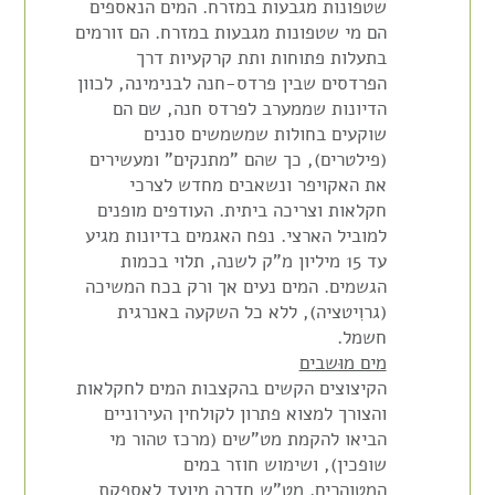
שטפונות מגבעות במזרח. המים הנאספים
הם מי שטפונות מגבעות במזרח. הם זורמים
בתעלות פתוחות ותת קרקעיות דרך
הפרדסים שבין פרדס-חנה לבנימינה, לכוון
הדיונות שממערב לפרדס חנה, שם הם
שוקעים בחולות שמשמשים סננים
(פילטרים), כך שהם "מתנקים" ומעשירים
את האקויפר ונשאבים מחדש לצרכי
חקלאות וצריכה ביתית. העודפים מופנים
למוביל הארצי. נפח האגמים בדיונות מגיע
עד 15 מיליון מ"ק לשנה, תלוי בכמות
הגשמים. המים נעים אך ורק בכח המשיכה
(גרוִיטציה), ללא כל השקעה באנרגית
חשמל.
מים מוּשבים
הקיצוצים הקשים בהקצבות המים לחקלאות
והצורך למצוא פתרון לקולחין העירוניים
הביאו להקמת מט"שים (מרכז טהור מי
שופכין), ושימוש חוזר במים
המטוהרים. מט"ש חדרה מיועד לאספקת