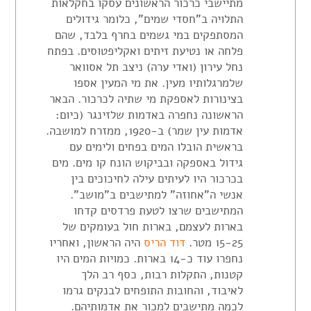
מתיישבי כרכור הראשונים עסקו בחקלאות
התלויה ב"חסדי שמים", כלומר גידולים
המסתפקים במי גשמים בחרף בלבד, שהם
פלחה או נטיעת זיתים ואקליפטוסים. בפתח
נחל עירון (ואדי ערה) ניצב תל אסוואר
שלמרגלותיו מעין. את מי המעין אספו
בצינורות לאספקת מי שתיה לכרכור. הבאר
הראשונה נחפרה באדמות שלזינגר (כיום:
אדמות עין שמר) ב-1920, ממזרח למושבה.
בראשית הובלו המים בפחים ולימים עם
גידול באספקה ובביקוש הונח קו מים. מים
בכרכור היו לעיתים עילה לחיכוכים בין
אנשי ה"אחוזה" למתישבים ב"מושב".
המתישבים שרצו לטעת פרדסים קדחו
בארות לעצמם, בארות חול בעומקים של
15-25 מטר.
דוד הריס
היה הראשון, ואחריו
נחפרו עוד כ-14 בארות. כמויות המים היו
קטנות, התקלות רבות, כסף רב הלך
לאיבוד, והחובות התופחים לבנקים גרמו
לכמה מתישבים למכור את אדמותיהם.