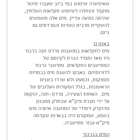
שאיפשרה
שימוש במי ביוב שעברו טיהור
מוקפד והוחזרו לשימוש חקלאות
השלחין
,
שהיתה
נפוצה עדיין. מים אלה משמשים
להשקיית מרבית השדות והפרדסים גם
כיום.
באזורנו
מים לחקלאות במושבות פרדס חנה כרכור
היו מאז ותמיד הכרח לקיומם של
המתישבים החקלאים. מתישבי כרכור
לדורותיהם נאבקו להשגת מים בכמויות
מספקות, וכמעט ולא שרדו בשנים
הראשונות, בגלל המקורות העלובים של
מים. האחות הצעירה, פרדס-חנה, הוקמה
על ידי חברת פיק"א שכחלק מתכנון
מדוקדק ויסודי של המושבה איתרה מים
בשפע, שמקורם היה בבארות שקדחה
פיק"א עבור מתישביה.
המים בכרכור