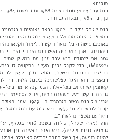
סוסיתא.
הנס עבר
כך, ב- 1985, נפטרה גם חוה.
הנס שטהל נולד ב- 1902 בבאד נאוהיים שב
המשפחה היתה מתבוללת ולא שמרה מנהגים יהודיים
באוניברסיטה וקבל תואר דוקטור. לימוד חקלאות היה 
היהודים, ואכן הוא היה הסטודנט היהודי היחידי ב
גמר את לימודיו הוא עבד זמן מה במשק שהיה 
(Mosse), כדי לקבל נסיון מעשי. בתקופה זו כ
בהפגנה בהנהגת היטלר, והסיק מכך שאין לו מ
הנאצית. הוא היגר ל
קאופמן שהתישב בתל-אלון. הנס קנה אדמה בתל-אלו
גר בחדר קטן מעל משאבת המים, עד שהסתיימה בניי
אביו של הנס נפטר בגרמניה ב
קרוב לודאי בשנת 1935. היא גרה עם בנה 
היגר עם משפחתו לארה"ב.
חוה (מאי) שטהל, נולדה ב
גרמניה (כיום פולניה). היא היתה הצעירה בין ארבע
להיות רופאה, אך בשל היותה יהודיה לא יכלה אפילו 