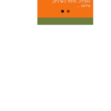
הקלדה, טיפול בארכיון,
הראשונים – יום ששי הקרוב,
17/7, 11:00 אוצר: מרק יודל
צילום …