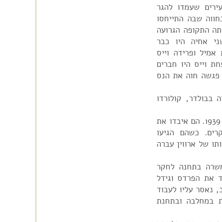
ירים שעמדו להגר
חווה שבה התייחסו
תה התקופה הגרועה
יה. היא הגיעה לפלשתינה ב-1936. שני אחיה היו כבר
מיל ופרידה וייס
חת וייס היו חברים
 פגשה חוה את הנס
ה בבולדר, קולורדו
הורי חוה, ארווין ומרתה מאי, עזבו את גרמניה בשנת 1939. הם איבדו את
קרים. כשהם הגיעו
תו של ארווין עברה
שרה בתחנה לחקר
 את הפרדס וגידל
, נאסר עליו לעבוד
ת במחלבה ובתחנת