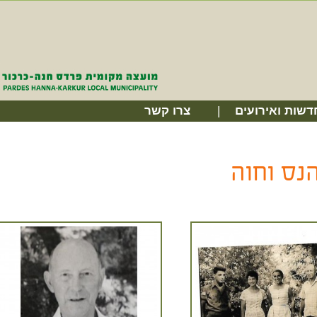
דשות ואירועים
צרו קשר
נס וחוה