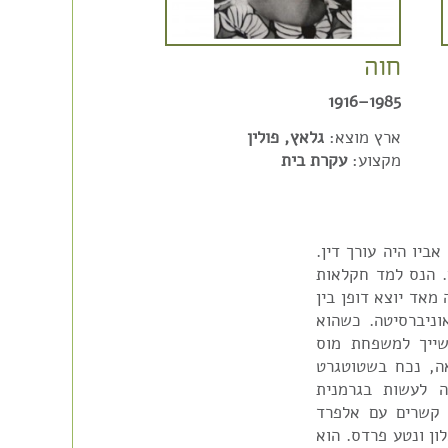
חוה
1985–1916
ארץ מוצא:
גלאץ, פולין
מקצוע:
עקרת בית
גרמניה. אביו היה עורך דין.
. הנס למד חקלאות
מאד יוצא דופן בין
אוניברסיטה. כשהוא
שייך למשפחת מוס
נראה, נכח בשטוטגרט
ה לעשות בגרמנית
פלשתינה בשנת 1933. היו לו קשרים עם אלפרד
ן ונטע פרדס. הוא