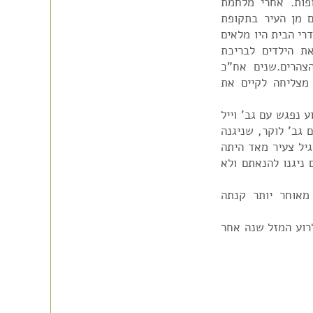
פות. אחרי מלחמת
 מן העיר בתקופת
רי הבית היו מלאים
ת הילדים לבריכת
צהרים.שנים אח"כ
מצליחה לקיים את
ע נפגש עם גב' וייל
גב' לוקר, שניגנה
גיל צעיר מאד היתה
 ניגנו להנאתם ולא
רכשה וספה עם "סירה" כבר בשנות ה-50. מאוחר יותר קנתה
 אירוע מוחי בשנת 1968 ומת בשנת 1984. לרוע המזל שנה אחר