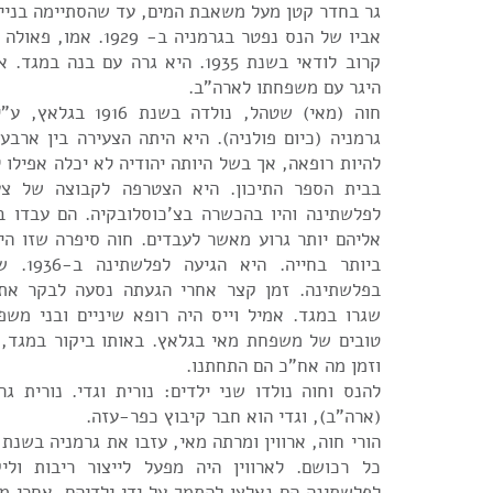
גר בחדר קטן מעל משאבת המים, עד שהסתיימה בניי
אביו של הנס נפטר בגרמניה ב
קרוב לודאי בשנת 1935. היא גרה עם בנה 
היגר עם משפחתו לארה"ב.
חוה (מאי) שטהל, נולדה ב
גרמניה (כיום פולניה). היא היתה הצעירה בין ארבע
להיות רופאה, אך בשל היותה יהודיה לא יכלה אפילו 
בבית הספר התיכון. היא הצטרפה לקבוצה של צע
לפלשתינה והיו בהכשרה בצ'כוסלובקיה. הם עבדו ב
אליהם יותר גרוע מאשר לעבדים. חוה סיפרה שזו הי
ביותר בחי
בפלשתינה. זמן קצר אחרי הגעתה נסעה לבקר את א
שגרו במגד. אמיל וייס היה רופא שיניים ובני משפ
טובים של משפחת מאי בגלאץ. באותו ביקור במגד,
וזמן מה אח"כ הם התחתנו.
להנס וחוה נולדו שני ילדים: נורית וגדי. נורית גר
(ארה"ב), וגדי הוא חבר קיבוץ כפר-עזה.
כל רכושם. לארווין היה מפעל לייצור ריבות ולי
לפלשתינה הם נאלצו להתמך על ידי ילדיהם. אחרי מו