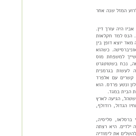
 אירוע מוחי בשנת 1968 ומת בשנת 1984. לרוע המזל שנה אחר
גרמניה. אביו היה עורך דין.
. הנס למד חקלאות
מאד יוצא דופן בין
אוניברסיטה. כשהוא
שייך למשפחת מוס
נראה, נכח בשטוטגרט
ה לעשות בגרמנית
פלשתינה בשנת 1933. היו לו קשרים עם אלפרד
ן ונטע פרדס. הוא
ת הבית במגד.
- 1929. אמו, פאולה שטהל, הגיעה לארץ
במגד. אחיו הגדול, רודולף,
שנת 1916 בגלאץ, ע"י ברסלאו, סליסיה,
ה ילדים. היא רצתה
להשלים את לימודיה