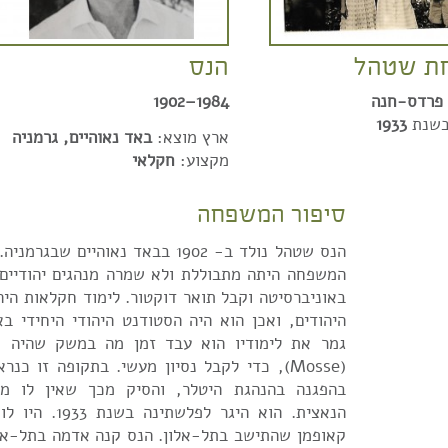
ת שטהל
הנס
פרדס-חנה
1984–1902
בשנת
1933
ארץ מוצא:
באד נאוהיים, גרמניה
מקצוע:
חקלאי
סיפור המשפחה
הנס שטהל נולד ב- 1902 בבאד נאוהיים שב
המשפחה היתה מתבוללת ולא שמרה מנהגים יהודיים
באוניברסיטה וקבל תואר דוקטור. לימוד חקלאות היה 
היהודים, ואכן הוא היה הסטודנט היהודי היחידי ב
גמר את לימודיו הוא עבד זמן מה במשק שהיה 
(Mosse), כדי לקבל נסיון מעשי. בתקופה זו כ
בהפגנה בהנהגת היטלר, והסיק מכך שאין לו מ
הנאצית. הוא היגר ל
קאופמן שהתישב בתל-אלון. הנס קנה אדמה בתל-אלו