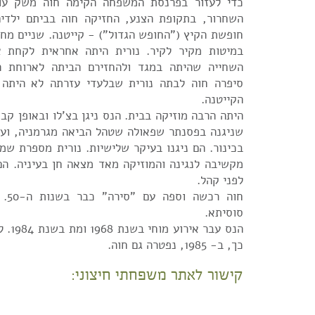
כדי לעזור בפרנסת המשפחה הקימה חוה משק עו
השחרור, בתקופת הצנע, החזיקה חוה בביתם ילדים
חופשת הקיץ ("החופש הגדול") - קייטנה. שניים מחד
במיטות מקיר לקיר. נורית היתה אחראית לקחת א
השחייה שהיתה במגד ולהחזירם הביתה לארוחת ה
סיפרה חוה לבתה נורית שבלעדי עזרתה לא היתה 
הקייטנה.
היתה הרבה מוזיקה בבית. הנס ניגן בצ'לו ובאופן קבו
שניגנה בפסנתר שפאולה שטהל הביאה מגרמניה, ועם 
בכינור. הם ניגנו בעיקר שלישיות. נורית מספרת שמ
מקשיבה לנגינה והמוזיקה מאד מצאה חן בעיניה. הם
לפני קהל.
חוה 
סוסיתא.
הנס עבר
כך, ב- 1985, נפטרה גם חוה.
קישור לאתר משפחתי חיצוני: