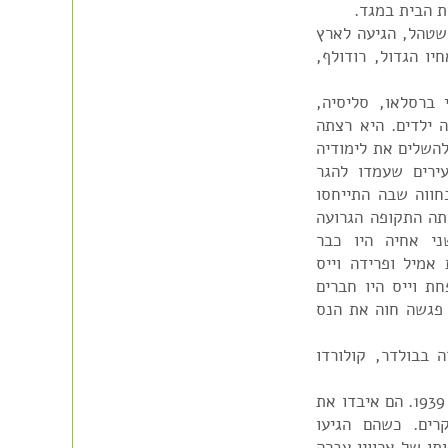
ת הבית במגד.
- 1929. אמו, פאולה שטהל, הגיעה לארץ
במגד. אחיו הגדול, רודולף,
שנת 1916 בגלאץ, ע"י ברסלאו, סליסיה,
ה ילדים. היא רצתה
להשלים את לימודיה
ירים שעמדו להגר
חווה שבה התייחסו
תה התקופה הגרועה
יה. היא הגיעה לפלשתינה ב-1936. שני אחיה היו כבר
מיל ופרידה וייס
חת וייס היו חברים
 פגשה חוה את הנס
ה בבולדר, קולורדו
הורי חוה, ארווין ומרתה מאי, עזבו את גרמניה בשנת 1939. הם איבדו את
קרים. כשהם הגיעו
תו של ארווין עברה