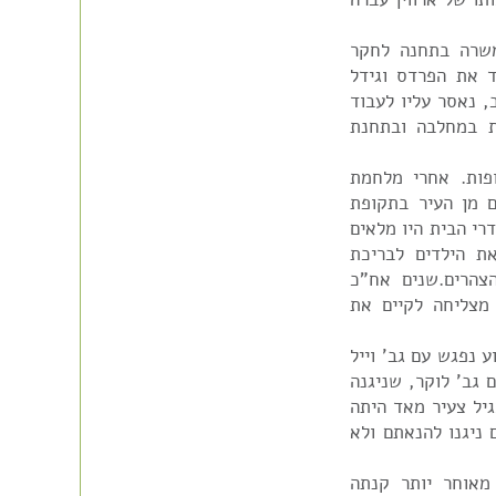
שרה בתחנה לחקר
 את הפרדס וגידל
, נאסר עליו לעבוד
ת במחלבה ובתחנת
פות. אחרי מלחמת
 מן העיר בתקופת
רי הבית היו מלאים
ת הילדים לבריכת
צהרים.שנים אח"כ
מצליחה לקיים את
ע נפגש עם גב' וייל
גב' לוקר, שניגנה
גיל צעיר מאד היתה
 ניגנו להנאתם ולא
רכשה וספה עם "סירה" כבר בשנות ה-50. מאוחר יותר קנתה