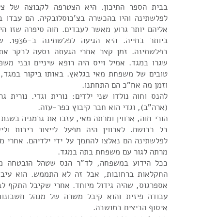
בבית הספר התיכון. היא הצטרפה לקבוצה של צע
לפלשתינה והיו בהכשרה בצ'כוסלובקיה. הם עבדו ב
אליהם יותר גרוע מאשר לעבדים. חוה סיפרה שזו הי
ביותר בחי
בפלשתינה. זמן קצר אחרי הגעתה נסעה לבקר את א
שגרו במגד. אמיל וייס היה רופא שיניים ובני משפ
טובים של משפחת מאי בגלאץ. באותו ביקור במגד,
וזמן מה אח"כ הם התחתנו.
להנס וחוה נולדו שני ילדים: נורית וגדי. נורית גר
(ארה"ב), וגדי הוא חבר קיבוץ כפר-עזה.
כל רכושם. לארווין היה מפעל לייצור ריבות ולי
לפלשתינה הם נאלצו להתמך על ידי ילדיהם. אחרי מו
מרתה לגור עם משפחת בתה במגד.
ככל הידוע במשפחה, לד"ר הנס שטהל הובטחה מ
החקלאות ברחובות, אבל זה לא התממש. הוא עיבד
אספרגוס, שהיה גידול מיוחד. אחרי שקיבל התקף לב
עבודה פיזית והוא קיבל משרה של מנהל חשבונו
איסוף הביצים במושבה.