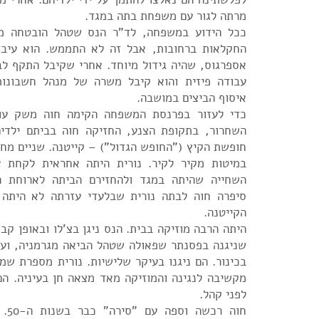
מרתה לגור עם משפחת בתה במגד.
ככל הידוע במשפחה, לד"ר הנס שטהל הובטחה מ
החקלאות ברחובות, אבל זה לא התממש. הוא עיבד
אספרגוס, שהיה גידול מיוחד. אחרי שקיבל התקף לב
עבודה פיזית והוא קיבל משרה של מנהל חשבונו
איסוף הביצים במושבה.
כדי לעזור בפרנסת המשפחה הקימה חוה משק עו
השחרור, בתקופת הצנע, החזיקה חוה בביתם ילדים
חופשת הקיץ ("החופש הגדול") – קייטנה. שניים מחד
במיטות מקיר לקיר. נורית היתה אחראית לקחת א
השחייה שהיתה במגד ולהחזירם הביתה לארוחת ה
סיפרה חוה לבתה נורית שבלעדי עזרתה לא היתה 
הקייטנה.
היתה הרבה מוזיקה בבית. הנס ניגן בצ'לו ובאופן קבו
שניגנה בפסנתר שפאולה שטהל הביאה מגרמניה, ועם 
בכינור. הם ניגנו בעיקר שלישיות. נורית מספרת שמ
מקשיבה לנגינה והמוזיקה מאד מצאה חן בעיניה. הם
לפני קהל.
חוה 