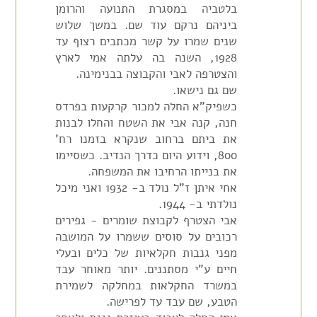
בלטביה במסגרת התנועה והרומן
ביניהם נרקם עוד שם. במשך שלוש
שנים שמרו על קשר מכתבים רצוף עד
1928, השנה בה עלתה אמי לארץ
והצטרפה לאבי והקבוצה בבנימינה.
שם גם נישאו.
כשפיק"א החלה למכור קרקעות בפרדס
חנה, קנה אבי את השטח והחלו לבנות
את ביתם ברחוב שנקרא בזמנו רח'
800, וידוע היום כדרך הנדיב. כשסיימו
את בנייתו הרחיבו את המשפחה.
אחי איתן ז"ל נולד ב- 1932 ואני מיכל
נולדתי ב- 1944.
אבי הצטרף לקבוצת שומרים - גפירים
רכובים על סוסים ששמרו על המושבה
מפני גנבות חקלאיות של כלים ובעלי
חיים ע"י מסתננים. יותר מאוחר עבד
במשרד החקלאות במחלקה לשמירת
הטבע, שם עבד עד לפרישה.