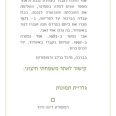
אמי החלה לעבוד כעוזרת גננת ולאחר
מספר שנים למדה בסמינר, השלימה
את השכלתה והוכשרה לגננת. ככזו
עבדה בכרכור עד לפרישה. ב- 1973
מכרו את ביתם בפרדס חנה ועברו לגור
באשדוד, בה גרנו אחי ואני.
אבי נפטר ב-1983, אמי נפטרה
ב-1992. שניהם נקברו באשדוד. יהי
זכרם ברוך.
בברכה, מיכל ברלב (רפופורט)
קישור לאתר משפחתי חיצוני:
גלריית תמונות
רפופורט דינה ודוד