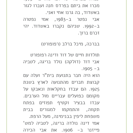
מכרו את ביתם בפרדס חנה ועברו לגור
באשדוד, בה גרנו אחי ואני.
אבי נפטר ב-1983, אמי נפטרה
ב-1992. שניהם נקברו באשדוד. יהי
זכרם ברוך.
בברכה, מיכל ברלב (רפופורט)
תולדות חיים של דוד ודינה רפופורט
אבי דוד (דולקה) נולד בריגה, לטביה
ב- 1905.
הוא היה חבר בתנועת בית"ר ועלה עם
קבוצת חברים מהתנועה לארץ בשנת
1925. הם עבדו בחקלאות ונאבקו על
מקומם כפועלים עבריים מול הערבים.
עבדו בבציר וקטיף תפוזים בפתח
תקווה, והתמקמו למגורים בבית
משפחת ליפין בבנימינה, מעל הרפת.
אמי דינה נולדה בריגה, לטביה למש'
פייזנר ב- 1906. את אבי הכירה