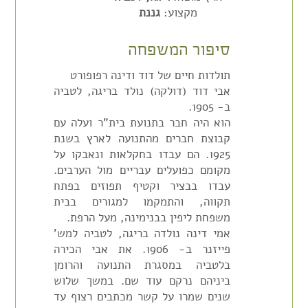
מקצוע:
גננת
סיפור המשפחה
תולדות חיים של דוד ודינה רפופורט
אבי דוד (דולקה) נולד בריגה, לטביה
ב- 1905.
הוא היה חבר בתנועת בית"ר ועלה עם
קבוצת חברים מהתנועה לארץ בשנת
1925. הם עבדו בחקלאות ונאבקו על
מקומם כפועלים עבריים מול הערבים.
עבדו בבציר וקטיף תפוזים בפתח
תקווה, והתמקמו למגורים בבית
משפחת ליפין בבנימינה, מעל הרפת.
אמי דינה נולדה בריגה, לטביה למש'
פייזנר ב- 1906. את אבי הכירה
בלטביה במסגרת התנועה והרומן
ביניהם נרקם עוד שם. במשך שלוש
שנים שמרו על קשר מכתבים רצוף עד