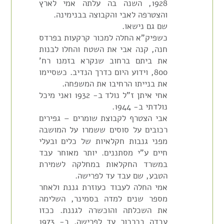
1928, השנה בה עלתה אמי לארץ
והצטרפה לאבי והקבוצה בבנימינה.
שם גם נישאו.
כשפיק"א החלה למכור קרקעות בפרדס
חנה, קנה אבי את השטח והחלו לבנות
את ביתם ברחוב שנקרא בזמנו רח'
800, וידוע היום כדרך הנדיב. כשסיימו
את בנייתו הרחיבו את המשפחה.
אחי איתן ז"ל נולד ב- 1932 ואני מיכל
נולדתי ב- 1944.
אבי הצטרף לקבוצת שומרים – גפירים
רכובים על סוסים ששמרו על המושבה
מפני גנבות חקלאיות של כלים ובעלי
חיים ע"י מסתננים. יותר מאוחר עבד
במשרד החקלאות במחלקה לשמירת
הטבע, שם עבד עד לפרישה.
אמי החלה לעבוד כעוזרת גננת ולאחר
מספר שנים למדה בסמינר, השלימה
את השכלתה והוכשרה לגננת. ככזו
עבדה בכרכור עד לפרישה. ב- 1973