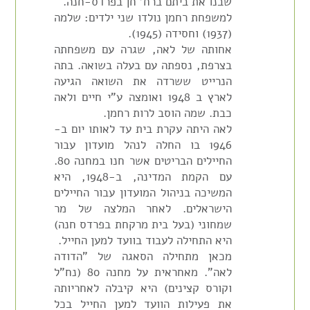
שבנו את ביתם ברח' חן בפרדס-חנה.
למשפחת רחמן נולדו שני ילדים: שלמה
(1937) וחסידה (1945).
אחותה של לאה, שגרה עם משפחתה
בצרפת, נספתה עם בעלה בשואה. בתה
הנרייט ששרדה את השואה הגיעה
לארץ ב 1948 ואומצה ע"י חיים ולאה
כבת. שמה הוסב לרות רחמן.
לאה היתה עקרת בית עד לאותו יום ב-
1946 בו החלה לנהל מועדון עבור
החיילים הבריטים אשר חנו במחנה 80.
עם הקמת המדינה, ב-1948, היא
המשיכה בניהול המועדון עבור החיילים
הישראלים. לאחר המלצה של מר
שמחוני (בעל בית מרקחת בפרדס חנה)
היא התחילה לעבוד בוועד למען החייל.
מכאן מתחילה הסאגה של "הדודה
לאה". מאחראית על מחנה 80 (נח"ל
וקורס קצינים) היא קיבלה לאחריותה
את פעילות הוועד למען החייל בכל