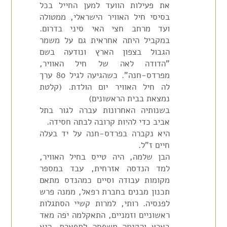
את פעילות הוועד למען החייל בכל
בסיסי חיל האוויר הישראלי, ממטולה
ועד מרחב חצי האי סיני בדרום.
במקביל היתה אחראית גם על משמר
הגבול בצפון הארץ ונודעה בשם
"הדודה לאה של חיל האוויר,
מפרדס-חנה". כשהגיעה לגיל 80 ערך
לה חיל האוויר יום הולדת. (קלטת
נמצאת בבית הראשונים)
בשנותיה האחרונות עברה לגור בתל
אביב כדי להיות קרובה לבתה חסידה.
היא נקברה בפרדס-חנה על יד בעלה
חיים ז"ל.
הבן שלמה, היה טייס בחיל האוויר,
למד הנדסה אזרחית, עבד במספר
מקומות עבודה וסיים כמהנדס מתאם
תכנון מבנים בחברת רפאל, ממנה פרש
לפנסיה. רותי, למרות קשיי הסתגלות
ראשוניים וזמניים, התאקלמה יפה מאד
בארץ והקימה משפחה לתפארת. היא