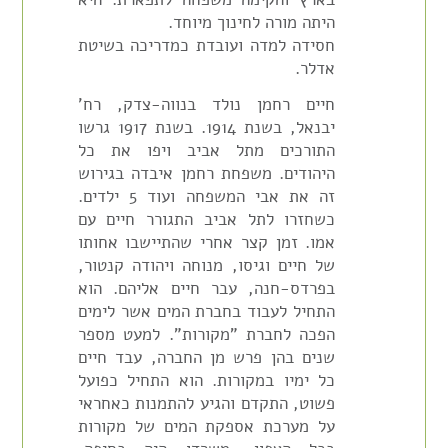
היתה מורה לחינוך מיוחד.
חסידה למדה ועובדת כמדריכה בשיטת
אדלר.
חיים רחמן נולד בנווה-צדק, רח'
יבנאל, בשנת 1914. בשנת 1917 גרשו
התורכים מתל אביב ויפו את כל
היהודים. משפחת רחמן איבדה בגירוש
זה את אבי המשפחה ועוד 5 ילדים.
כשחזרו לתל אביב התגורר חיים עם
אמו. זמן קצר אחרי שהתיישבו אחותו
של חיים וגיסו, מנוחה ויהודה קנטור,
בפרדס-חנה, עבר חיים אליהם. הוא
התחיל לעבוד בחברת המים אשר לימים
הפכה לחברת "מקורות". למעט מספר
שנים בהן פרש מן החברה, עבד חיים
כל ימיו במקורות. הוא התחיל כפועל
פשוט, התקדם והגיע להתמנות כאחראי
על מערכת אספקת המים של מקורות