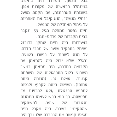
בכל הצפון. משרדו היה בחיפה,
במינהלה הראשית של מקורות צפון.
בשנותיו האחרונות, עם הקמת מפעל
"נחלי מנשה", הוא קיבל את האחריות
על ניהול האחזקה של המפעל.
חיים נפטר ממחלה בגיל 59 ונקבר
בבית הקברות של פרדס-חנה.
בצעירותו היה חיים שחקן כדורגל
ושיחק בתפקיד שוער של מכבי חדרה.
על מנת לשמור על כושרו כשוער,
ובגלל שלא יכול היה להתאמן עם
הקבוצה בחדרה, היה מתאמן במשך
השבוע בלול התרנגולות של משפחת
קנטור, אצלם גר. (מנוחה היתה
אחותו). השיטה היתה לקפוץ ולנסות
לתפוש תרנגולת ,ולא להרפות עד
תפישתה. כך הוא רכש לעצמו מיומנות
ותגובות של שוער. למשחקים
שהתקיימו בשבת, היה מקבל חיים
מגיסו קנטור את הכרכרה שלו וכך היה