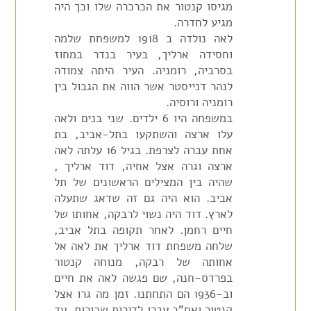
מגיסו קנטור את הכרכרה שלו וכך היה
מגיע לחדרה.
לאה נולדה ב 1918 למשפחת שלמה
וחסידה ארליך, בעיר בנדר במחוז
בסרביה, רומניה. העיר היתה צמודה
לנהר דנייסטר אשר הווה את הגבול בין
רומניה ורוסיה.
במשפחה היו 6 ילדים. שני בנים ולאה
עלו ארצה והשתקעו בתל-אביב, בת
אחת עברה לצרפת. בגיל 16 עלתה לאה
ארצה וגרה אצל אחיה, דוד ארליך ,
שהיה בין המצילים הראשונים של תל
אביב. הוא היה גם זה שדאג שתעלה
לארץ. דוד היה נשוי לרבקה, אחותו של
חיים רחמן. לאחר תקופה בתל אביב,
שלחה משפחת דוד ארליך את לאה אל
אחותה של רבקה, מנוחה קנטור
בפרדס-חנה, שם פגשה לאה את חיים
וב-1936 הם התחתנו. זמן מה גרו אצל
קנטור ואח"כ עברו לדירות שכורות, עד