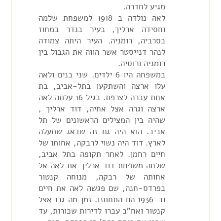
מגיע לחדרה.
לאה נולדה ב 1918 למשפחת שלמה
וחסידה ארליך, בעיר בנדר במחוז
בסרביה, רומניה. העיר היתה צמודה
לנהר דנייסטר אשר הווה את הגבול בין
רומניה ורוסיה.
במשפחה היו 6 ילדים. שני בנים ולאה
עלו ארצה והשתקעו בתל-אביב, בת
אחת עברה לצרפת. בגיל 16 עלתה לאה
ארצה וגרה אצל אחיה, דוד ארליך ,
שהיה בין המצילים הראשונים של תל
אביב. הוא היה גם זה שדאג שתעלה
לארץ. דוד היה נשוי לרבקה, אחותו של
חיים רחמן. לאחר תקופה בתל אביב,
שלחה משפחת דוד ארליך את לאה אל
אחותה של רבקה, מנוחה קנטור
בפרדס-חנה, שם פגשה לאה את חיים
וב-1936 הם התחתנו. זמן מה גרו אצל
קנטור ואח"כ עברו לדירות שכורות, עד