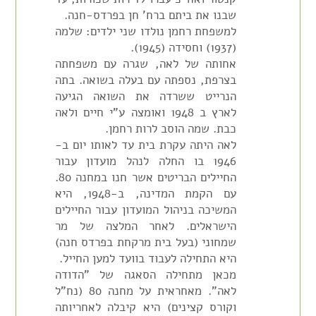
שבנו את ביתם ברח' חן בפרדס-חנה.
למשפחת רחמן נולדו שני ילדים: שלמה
(1937) וחסידה (1945).
אחותה של לאה, שגרה עם משפחתה
בצרפת, נספתה עם בעלה בשואה. בתה
הנרייט ששרדה את השואה הגיעה
לארץ ב 1948 ואומצה ע"י חיים ולאה
כבת. שמה הוסב לרות רחמן.
לאה היתה עקרת בית עד לאותו יום ב-
1946 בו החלה לנהל מועדון עבור
החיילים הבריטים אשר חנו במחנה 80.
עם הקמת המדינה, ב-1948, היא
המשיכה בניהול המועדון עבור החיילים
הישראלים. לאחר המלצה של מר
שמחוני (בעל בית מרקחת בפרדס חנה)
היא התחילה לעבוד בוועד למען החייל.
מכאן מתחילה הסאגה של "הדודה
לאה". מאחראית על מחנה 80 (נח"ל
וקורס קצינים) היא קיבלה לאחריותה