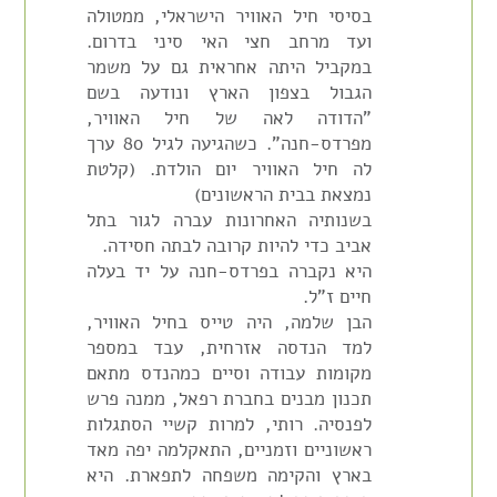
בסיסי חיל האוויר הישראלי, ממטולה
ועד מרחב חצי האי סיני בדרום.
במקביל היתה אחראית גם על משמר
הגבול בצפון הארץ ונודעה בשם
"הדודה לאה של חיל האוויר,
מפרדס-חנה". כשהגיעה לגיל 80 ערך
לה חיל האוויר יום הולדת. (קלטת
נמצאת בבית הראשונים)
בשנותיה האחרונות עברה לגור בתל
אביב כדי להיות קרובה לבתה חסידה.
היא נקברה בפרדס-חנה על יד בעלה
חיים ז"ל.
הבן שלמה, היה טייס בחיל האוויר,
למד הנדסה אזרחית, עבד במספר
מקומות עבודה וסיים כמהנדס מתאם
תכנון מבנים בחברת רפאל, ממנה פרש
לפנסיה. רותי, למרות קשיי הסתגלות
ראשוניים וזמניים, התאקלמה יפה מאד
בארץ והקימה משפחה לתפארת. היא