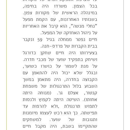
בכל הצפון. משרדו היה בחיפה,
במינהלה הראשית של מקורות צפון.
בשנותיו האחרונות, עם הקמת מפעל
"נחלי מנשה", הוא קיבל את האחריות
על ניהול האחזקה של המפעל.
חיים נפטר ממחלה בגיל 59 ונקבר
בבית הקברות של פרדס-חנה.
בצעירותו היה חיים שחקן כדורגל
ושיחק בתפקיד שוער של מכבי חדרה.
על מנת לשמור על כושרו כשוער,
ובגלל שלא יכול היה להתאמן עם
הקבוצה בחדרה, היה מתאמן במשך
השבוע בלול התרנגולות של משפחת
קנטור, אצלם גר. (מנוחה היתה
אחותו). השיטה היתה לקפוץ ולנסות
לתפוש תרנגולת ,ולא להרפות עד
תפישתה. כך הוא רכש לעצמו מיומנות
ותגובות של שוער. למשחקים
שהתקיימו בשבת, היה מקבל חיים