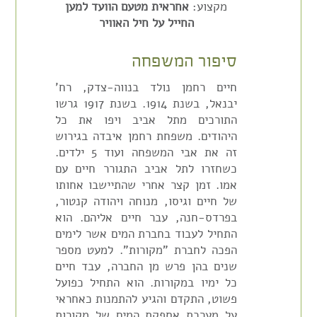
מקצוע:
אחראית מטעם הוועד למען
החייל על חיל האוויר
סיפור המשפחה
חיים רחמן נולד בנווה-צדק, רח'
יבנאל, בשנת 1914. בשנת 1917 גרשו
התורכים מתל אביב ויפו את כל
היהודים. משפחת רחמן איבדה בגירוש
זה את אבי המשפחה ועוד 5 ילדים.
כשחזרו לתל אביב התגורר חיים עם
אמו. זמן קצר אחרי שהתיישבו אחותו
של חיים וגיסו, מנוחה ויהודה קנטור,
בפרדס-חנה, עבר חיים אליהם. הוא
התחיל לעבוד בחברת המים אשר לימים
הפכה לחברת "מקורות". למעט מספר
שנים בהן פרש מן החברה, עבד חיים
כל ימיו במקורות. הוא התחיל כפועל
פשוט, התקדם והגיע להתמנות כאחראי
על מערכת אספקת המים של מקורות