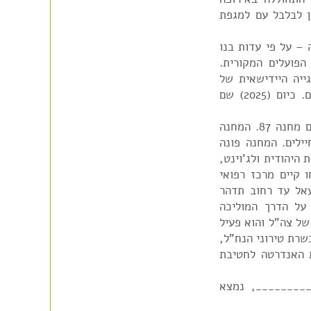
 לבלבל עם למגפת
– על פי עדות בנו
פועלים המקורית.
ייה היידישאית של
השם כתריאליבקה, עיירה מסיפוריו של שלום עליכם. כיום (2025) שם
הערת בית הראשונים: בצפונה של המושבה הוקם מחנה 87. המחנה
עול בשנת 1941, ונועד להכיל כ- 17,000 חיילים. המחנה פונה
נות היהודית ולג'וינט,
 קיים מרכז רפואי
אל עד רחוב תדהר
על הדרך המוליכה
80, שהוסב למחנה של צה"ל והוא פעיל
שרת טירוני הנח"ל,
 האנדרטה לחטיבת
________, נמצא