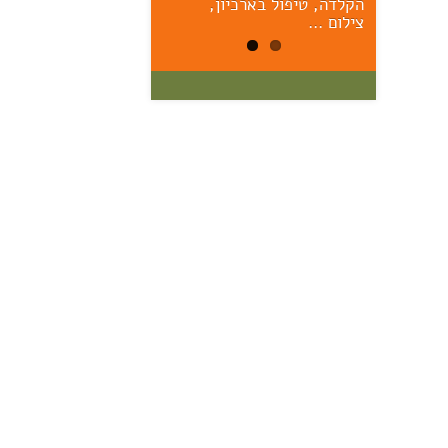
הקלדה, טיפול בארכיון,
הראשונים – יום ששי הקרוב,
17/7, 11:00 אוצר: מרק יודל
צילום …