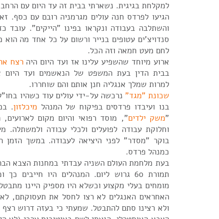
למקלחת בגיגית. נשארתי בבית זה עד היום עם הרחבו
הגיעו לפרדס חנה עולים מגרמניה רובם עם כסף. זא
והשתלבה בעבודה ונקראו בפינו "הייקים". עובד כז
סנדויצ'ים עטופים בנייר ורשום על כל אחד מה הוא מכ
לחם מעט חמאה וזה הכל.
ארוע מיוחד שהשפיע עלינו אז ועד היום היה
רצח ארל
בבית הדין בעת המשפט של הנאשמים ועד היום 
למרות שמלך אנגליה חנן אותם והם שוחררו.
שכונת "מגד"
נרכשה על-ידי עולים עוד כשהיו בחו"ל
בנו ועיבדו פרדסים בפיקוח של המנהל
מיכלזון
. במ
"
משק ילדים
", מוסד רפואי והיום מקום לארועים, 
וחלוקת עבודה לפועלים ולכלי עבודה ולמשתלה. מיכ
בוקר "מסדר" לפני היציאה לעבודה. במשך הזמן הת
כמנהל פרדס.
בעת מלחמת העולם השניה עבדתי במחנות הצבא הבר
תמורת 60 גרוש ליום. המנהלים היו חייבים כך
מומחים בעלי מקצוע וכשלא היו מספיק היינו מתבטל
האחראים האנגלים לא רצו לחסל את תעסוקתם, לא 
ולא רצינו סתם להתבטל. שמעתי כי בעזה דרוש רצף 