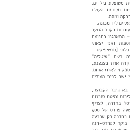
 מטופלת בילדים.
ם מלחמת העולם
דבקה ומתה.
ליים ליד מכונה.
ציונים. לאחר 1929 היתה התעוררות בקרב הנוער
 התארגנו בתנועת
ספות ואני יצאתי
בלתי [סרטיפיקט –
הגעתי ליפו ב-13.2.1933 באוניה בשם "איטליה"
קדח ארוז בצנצנת,
ספקתי לארוז אותם.
ישר לבית העולים
בא גזבר הקבוצה,
ל [הכוונה כנראה "קיבלתי" – בית הראשונים] 3 לירות ומיטת סוכנות
סל בחדרה, לצריף
ששימש גם כחדר אוכל ולאוהלים סביבו. פיק"א נטעה פרדס של 400
ועברנו לעבוד בו. מתוך 30 חברים בחדרה רק ארבעה
 בוקר לפרדס-חנה
ו שבפרדס-חנה היה