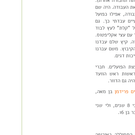
תה תחבורה אחרת).
את העבודה. היה שם
בודה, אפילו כפועל
ים עבדתי כך. גם
ל "קלת" לעץ לבוד
 עם עצי אקליפטוס.
ה. קיץ שלם עבדנו
קיבוץ. משם עברנו
כות דגים.
צת הפועלים. חברי
ראשות ראש הוועד
יה גם הדוור.
ים פרידמן
בן מאה,
חייתי 66 שנים עם אשתי מרים ז"ל שנפטרה לפני 8 שנים, ולי שני
ן 16.
התחוללה באירופה