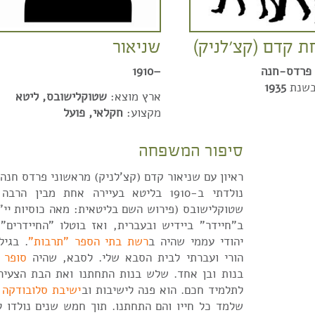
 קדם (קצ'לניק)
שניאור
פרדס-חנה
–1910
בשנת
1935
ארץ מוצא:
שטוקלישובס, ליטא
מקצוע:
חקלאי, פועל
סיפור המשפחה
ראיון עם שניאור קדם (קצ'לניק) מראשוני פרדס חנה:
נולדתי ב-1910 בליטא בעיירה אחת מבין ה
שטוקלישובס (פירוש השם בליטאית: מאה כוסיות יי"
ב"חיידר" ביידיש ובעברית, ואז בוטלו "החיידרים"
יהודי עממי שהיה ב
רשת בתי הספר "תרבות"
הורי ועברתי לבית הסבא שלי. לסבא, שהיה
סופר 
בנות ובן אחד. שלש בנות התחתנו ואת הבת הצעירה
לתלמיד חכם. הוא פנה לישיבות וב
ישיבת סלובודקה
ה
שלמד כל חייו והם התחתנו. תוך חמש שנים נולדו ל