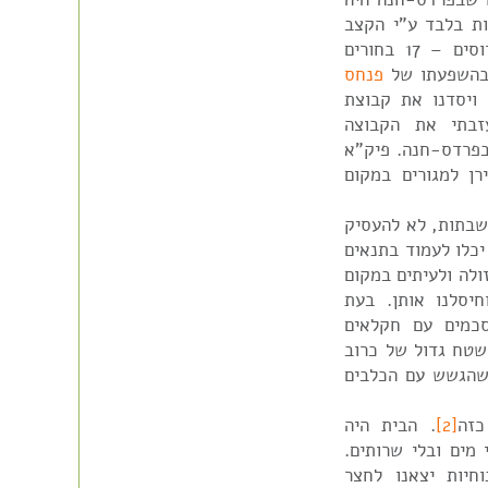
ת בלבד ע"י הקצב
מתזון מכרכור. בפרדס-חנה היתה קבוצת עולים רוסים – 17 בחורים
 בהשפעתו של
פנחס
ויסדנו את קבוצת
". העבודה היתה בפרדסים. ב-1935 עזבתי את הקבוצה
בפרדס-חנה. פיק"א
ן למגורים במקום
שבתות, לא להעסיק
יכלו לעמוד בתנאים
ולה ולעיתים במקום
חיסלנו אותן. בעת
כמים עם חקלאים
שטח גדול של כרוב
 שהגשש עם הכלבים
כזה
[2]
. הבית היה
מים ובלי שרותים.
יות יצאנו לחצר