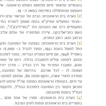
בשנתיים שלאחר סיום מלחמת העולם הראשונה. אין
השפעת שהתחוללה באירופה במאה ה- 19.
[2]
הערת בית הראשונים: הבית של שניאור קדם היה 
–מבתי הפועלים שפיק"א בנתה מצפון לשורת בתי ה
המקומיים כינו את השכונה הזו "כסריליבק'ה", ההג
הרחוב הוא: רחוב החורש.
[3]
החל לפ
באפריל 1948, עם סיום המנדט הבריטי, נמכר לסוכ
והוסב למחנה עולים ולמעברה גדולה. כיום על שטחו
שהם, ומעברו המזרחי של דרך הנדיב – מדרך יזרע
וצפונה לו – לכל אורכם. בדרומה של המושבה, 
מחדרה לואדי עארה, הוקם מחנה 
עד היום. בשנותיו הראשונות כמחנה צה"ל שימש להכ
ומכאן הקשר בין המושבה לחטיבת הנח"ל, ולהקמת
הנח"ל בשטח מושבתנו.
[4]
הערת בית הראשונים: ספרו של אחד מהם __
בספריית בית הראשונים ופתוח לעיון הציבור.