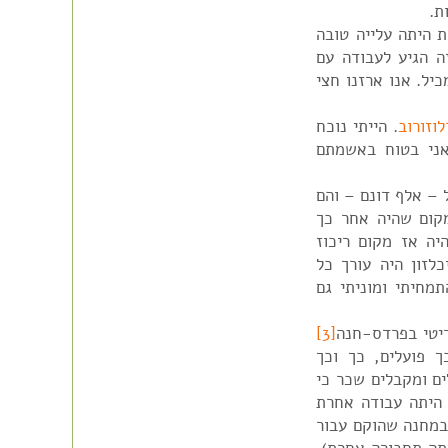
ת.
ת היתה עלייה טובה
ה הגיע לעבודה עם
יל. אנו ארזנו חצי
וזורוב
. הייתי נוכח
אני בטוח באשמתם
 – אלף דונם – והם
קום שהיה אחר כך
היה אז מקום ריכוז
לזון היה עורך כל
מחיתי ומוניתי גם
יטי בפרדס-חנה
[3]
 וכך פועלים, כך וכך
ים ומקבלים שכר כי
היתה עבודה אחרת
במחנה שהוקם עבור