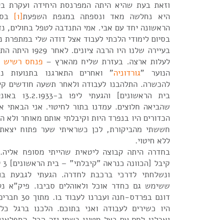
וזאת בעת שהיא היתה המפרנסת היחידה ועקרת בית
היא נחלשה מאד ונספתה במגפת השפעת
[1]
בסיו
הראשונה יחד עם אבי. אמי התנדבה לטפל בחולים, נ
בסיום לימודי הלכתי לעבוד אצל דודה שלי במתפרת נע
בעיירה שלנו היו הרבה 
לעלות ארצה. בעזרת שליח מהארץ –
פנחס רשיש
–
הנוער "
גורדוניה
" ואחרים התארגנו בתנועות נו
להכשרה. התלהבנו לעבודה ולאחר תשעה חודשים קי
בית הראשונים] ו
שהביאה חלוצים. עמדנו בתור לחיטוי. אני הבאתי א
הכדורים היו בנפרד היות וקיבלתי אותם מאוחר ולא ה
חששתי מהביקורת, לכן כשראיתי שער פתוח יצאתי 
ללא חיטוי.
בחדרה היתה קבוצה ליטאית שהייתי מסופח אליה. 
קיב
ונשלחתי לדרכי ברכבת לחדרה. הגעתי לגבעת בו
דונם בפרדס-חנה 
היו כשירים לעבודה ואני בתוכם. הלכנו ברגל כל
ואכלנו לחם עם בצל מטוגן בשמן וזה הכל. התפלאנ