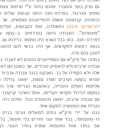
גם מרק בשר והתברר שהוא בושל ע"י תרומת עצמו
ובחורות. קבוצתנו שאפה להתיישבות עצמאית, אך
לוביאניקר (לבון)
התאחדנו, שתי הקבוצות, ועלינו 
"משמרות
לפרדס-חנה. כמו בכל הארץ היה מחסור בדירות גם 
בנתה רפתות לחקלאים, אך היה כדאי להם להשכיר
לשכן בהם פרה.
בחוזה של פיק"א עם המתיישבים הוסכם לא לעבוד ב
עבודה ערבית ולא להעסיק שכירים, אך כמובן הם לא 
אלה ולא הקפידו על כך. נאבקנו כנגד עבודה ערבית ז
שהיא בוצעה וערבים חפרו גומות, יצאנו בלילה ו
מלחמת העולם השנייה, כשהצבא הבריטי ערך הס
במקום לגידול חקלאי וקנייתו, שתל האיכר קרקובר 
עם עבודה ערבית, יצאנו והשמדנו הכל. מזלנו היה
הובילו את המשטרה למקום אחר.
נבנו על ידי פיק"א בתים לפועלים וגרתי בבית 
דו-משפחתי, בכל אחד שני חדרים בלי חשמל, בלי 
אני בחדר אחד ומשפחה אחרת בחדר השני. לנוח