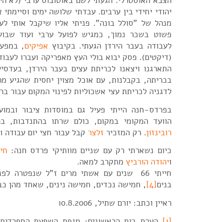
הצבא האוסטרלי. הגעתי לשם באוטובוס ערבי (לא הי
יהודי יחידי בין ערבים. עבדתי שלושה ימים וסיימתי 
מנהל של "סולל בונה". פניתי אליו שיקבל אותי לע
פשוט בשכר נמוך, כמגיש לפועל ערבי ועוד שבועי
לעבודה בעבר הירדן הגעתי. בקיבוץ
אפיקים
, במפע
(דיקטים). פסק יבוא בולי העץ מאפריקה ועברו לעבוד
התארגנו ויצאנו לכריתת עצים בעבר הירדן, בעדסיי
בכריתה, בקבלנות, עם אוכל מצוין יחסית שהגיע מה
לדגניה לכריתת עצי אשכוליות לפינוי המקום עבור ברי
בפרדס-חנה הייתי פעיל גם במוסדות ציבור ובמוע
הוועד המקומי במקום, כולם שרתו בהתנדבות, ב
רובינזון
. רק המזכיר
זלצר
קבל עבור חצי יום עבודה וה
כיום נשארתי רק עם שניים מוותיקי פרדס חנה:
חי
ו
יהודה הורביץ
מתקרב למאה.
בנים
[4]
, חמישה נכדים, חמישה נינים, שאחד מהן כבר ב
ראיין וכתב: יורם שתיל, 1
0.8.2006
[1]
הערת בית הראשונים: מגפת השפעת הספרדית 