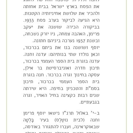
את הפסח בארץ ישראל בבית אחותה
ולהכיר את שלושת אחיניותיה הקטנות.
היא הגיעה לביקור בערב פסח 1933.
בביקורה הכירה שושנה את יעקב
פרימן, האהבה צמחה, ניו יורק נשכחה,
ובשנת 1937 נערכה ביניהם חתונה.
יוסף ושושנה בנו את ביתם בכרכור,
וכאן נולדו שתי בנותיהם: עדנה וחנה.
עדנה בוגרת בית הספר העממי בכרכור,
תיכון חדרה ואוניברסיטת בר אילן,
עסקה בחינוך וגרה בכרכור. חנה בוגרת
בית הספר העממי בכרכור, תיכון
בסמ"ת והטכניון בחיפה. היא שירתה
שנים רבות כקצינה בחיל האויר, וגרה
בגבעתיים.
ב-י' באלול תרנ"ו נישאו יוסף פרימן
וחנה (לבית נוטֶלְס) בעיר בָּלְטָה
שבאוקראינה, ועברו להתגורר באודסה,