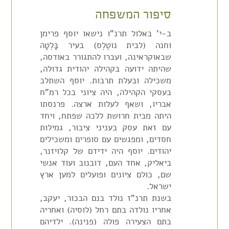
סיפור המשפחה
ב-י' באלול תרנ"ו נישאו יוסף פרימן
וחנה (לבית נוטֶלְס) בעיר בָּלְטָה
שבאוקראינה, ועברו להתגורר באודסה,
שהיתה ידועה בקהילה יהודית גדולה,
משכילה ובעלת תרבות. יוסף השתלב
בעסקי הקהילה, היה ציוני בכל רמ"ח
אבריו, ושאף לעלות ארצה. פרנסתו
היתה מבית חרושת ללכה שפתח, ויחד
עם זאת עסק בעניני ציבור, גמילות
חסדים, ומפגשים עם סופרים ומשכילים
יהודים. יוסף היה ידידם של קלויזנר,
ביאליק, אחד העם, דובנוב ועוד אנשי
שם, כולם ציונים ופועלים למען ארץ
ישראל.
בשנת תרנ"ז נולד בנם הבכור, יעקב,
אחריו נולדה בתם רחל (לוסיה) ואחריה
בתם הצעירה פולה (פנינה). ילדיהם