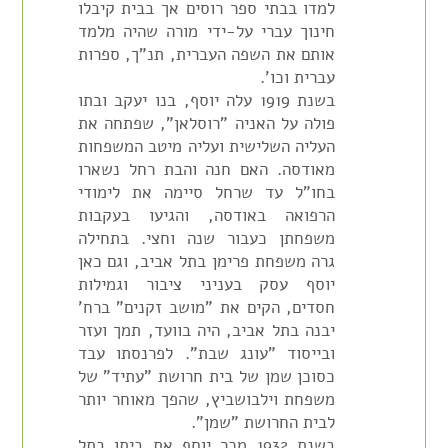
למדו בבתי ספר רוסים אך בבית קיבלו
חינוך עברי על-ידי מורה שהיה מלמד
אותם את השפה העברית, תנ"ך, ספרות
עברית וכו'.
בשנת 1919 עלה יוסף, בנו יעקב ובתו
פולה על האניה "רוסלאן", שפתחה את
העליה השלישית ועליה מיטב המשפחות
מאודסה. האם חנה והבת רחל נשארו
בחו"ל עד שרחל סיימה את לימודי
הרפואה באודסה, והגיעו בעקבות
משפחתן כעבור שנה וחצי. בתחילה
גרה משפחת פרימן בתל אביב, וגם כאן
יוסף עסק בעניני ציבור וגמילות
חסדים, הקים את "מושב זקנים" ברח'
יבנה בתל אביב, היה בוועד, תמך ועזר
ובייסוד "עונג שבת". לפרנסתו עבד
כסוכן שמן של בית חרושת "עתיד" של
משפחת וילבושביץ, שהפך מאוחר יותר
לבית החרושת "שמן".
בשנת 1932 מכר יוסף את ביתו בתל