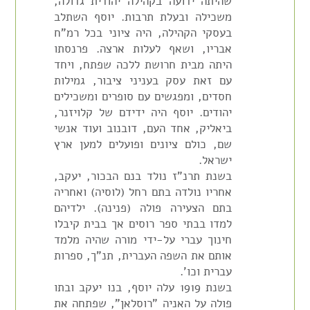
שהיתה ידועה בקהילה יהודית גדולה,
משכילה ובעלת תרבות. יוסף השתלב
בעסקי הקהילה, היה ציוני בכל רמ"ח
אבריו, ושאף לעלות ארצה. פרנסתו
היתה מבית חרושת ללכה שפתח, ויחד
עם זאת עסק בעניני ציבור, גמילות
חסדים, ומפגשים עם סופרים ומשכילים
יהודים. יוסף היה ידידם של קלויזנר,
ביאליק, אחד העם, דובנוב ועוד אנשי
שם, כולם ציונים ופועלים למען ארץ
ישראל.
בשנת תרנ"ז נולד בנם הבכור, יעקב,
אחריו נולדה בתם רחל (לוסיה) ואחריה
בתם הצעירה פולה (פנינה). ילדיהם
למדו בבתי ספר רוסים אך בבית קיבלו
חינוך עברי על-ידי מורה שהיה מלמד
אותם את השפה העברית, תנ"ך, ספרות
עברית וכו'.
בשנת 1919 עלה יוסף, בנו יעקב ובתו
פולה על האניה "רוסלאן", שפתחה את