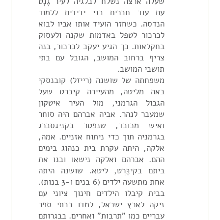
שעלה ארצה נשלח לבלגיה לעיר גֶנְט
עם עוד חברים בני ידידים ללמוד
הנדסה. כשחזר הועיד אותו אביו לבוא
לכרכור לטפל באדמות שקנה ולעסוק
בחקלאות. כך הגיע יעקב לכרכור, בנה
צריף ברחוב המושב, הגובל עם בתי
תושבי המושב.
משפחתה של שושנה (רייזל) קובנסקי
באה מליטה, מהעיירה קיברט שעל
הגבול הגרמני, מול העיר איטקון
שמעבר לנהר. אביה אברהם היה סוחר
ואיש מכובד, שנפטר בקניגסברג
בגרמניה תוך כדי ניתוח אזניים. אמה,
אלקה, היתה עקרת בית כנהוג בימים
ההם. אברהם ואלקה נישאו ובנו את
ביתם בקיבָּרְט, ליטא. שושנה היתה
אחת מתשעה ילדים (6 בנים ו-3 בנות).
בבית קיבלו הילדים חינוך ציוני עם
זיקה לארץ ישראל, למדו בבתי ספר
עבריים כמו "תרבות" ואחרים. בבגרותם