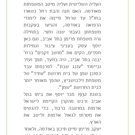
העליה השלישית ועליה מיטב המשפחות
מאודסה. האם חנה והבת רחל נשארו
בחו"ל עד שרחל סיימה את לימודי
הרפואה באודסה, והגיעו בעקבות
משפחתן כעבור שנה וחצי. בתחילה
גרה משפחת פרימן בתל אביב, וגם כאן
יוסף עסק בעניני ציבור וגמילות
חסדים, הקים את "מושב זקנים" ברח'
יבנה בתל אביב, היה בוועד, תמך ועזר
ובייסוד "עונג שבת". לפרנסתו עבד
כסוכן שמן של בית חרושת "עתיד" של
משפחת וילבושביץ, שהפך מאוחר יותר
לבית החרושת "שמן".
בשנת 1932 מכר יוסף את ביתו בתל
אביב ורכש מהקרן הקיימת לישראל
אדמות במושבה כרכור, כדי להגשים
את מטרתו לגאול אדמות ולישב את
הארץ.
יעקב פרימן סיים תיכון באודסה, ולאחר