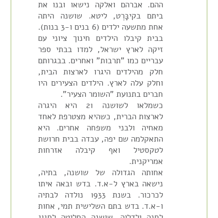
ההם. אברהם ואלקה נישאו ובנו את
ביתם בקיבָּרְט, ליטא. שושנה היתה
אחת מתשעה ילדים (6 בנים ו-3 בנות).
בבית קיבלו הילדים חינוך ציוני עם
זיקה לארץ ישראל, למדו בבתי ספר
עבריים כמו "תרבות" ואחרים. בבגרותם
חלק מהילדים היגרו לארצות הבית,
וחלק עלה לארץ. הילדים הצעירים היו
חברים בתנועת "השומר הצעיר".
כשמלאו לשושנה 21 היא היגרה
לארצות הברית, כשהיא מצטרפת לאחד
מאחיה ולבני משפחה אחרים. היא
התאקלמה שם יפה, עבדה בבית חרושת
לטקסטיל ואף קיבלה אזרחות
אמריקנית.
אחותה הגדולה של שושנה, בתיה,
נישאה בארץ ל-א.ד. בדש ובאה איתו
לכרכור. בשנת 1933 נולדה לבתיה
ו-א.ד. בדש בתם השלישית תמי, אחות
לחנה ולדליה. שושנה החליטה לחגוג