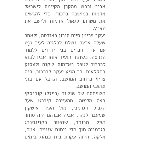
אביב ורכש מהקרן הקיימת לישראל
אדמות במושבה כרכור, כדי להגשים
את מטרתו לגאול אדמות ולישב את
הארץ.
יעקב פרימן סיים תיכון באודסה, ולאחר
שעלה ארצה נשלח לבלגיה לעיר גֶנְט
עם עוד חברים בני ידידים ללמוד
הנדסה. כשחזר הועיד אותו אביו לבוא
לכרכור לטפל באדמות שקנה ולעסוק
בחקלאות. כך הגיע יעקב לכרכור, בנה
צריף ברחוב המושב, הגובל עם בתי
תושבי המושב.
משפחתה של שושנה (רייזל) קובנסקי
באה מליטה, מהעיירה קיברט שעל
הגבול הגרמני, מול העיר איטקון
שמעבר לנהר. אביה אברהם היה סוחר
ואיש מכובד, שנפטר בקניגסברג
בגרמניה תוך כדי ניתוח אזניים. אמה,
אלקה, היתה עקרת בית כנהוג בימים