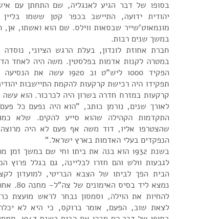
בסופו של דבר הגיע לאנגליה, שם התחתן עם א
יהודית ידועה, התיישב בכפר קטן ששמו בליין
מונמאוט'שייר שבסאות ווילס. שם הוא ואשתו, אן, ה
במשך שנים רבות.
חברת אחוזת לונדון, בעלת הרגש הציוני, נוסדה 
במטרה לקנות אדמות בפלסטין. משה היה לאחד הדי
הפקיד 1000 ליש"ט וב 1920 עשה 
תפקידו היה רכישת קרקעות להקמת התיישבות יהודית
קרקעות במזרח חדרה בשרון היה לכרכור. הוא עשה כ
לאורך שנים, נורמן כותב, "הוא היה נפעם כל פע
התקדמות הקהילה שהוא סייע להקים. שלא כמו 
שהצטרפו אליו, דוד משה אף פעם לא היה מרוצה
הנפקדים בעלי האדמות בארץ ישראל."
בשנת 1932 הוא בנה את ביתו וחי שם במשך זמן
הבית הפך לביתו של הצבא הבריטי, למועדון לקצינ
נמצא ליד בסיס
להחיות את הוילה, וסמסון נבחר לראש מועצת כרכ
לצאת שוב, הפעם, אומר ברוקס, כי היא לא יכלה
בסופו של דבר הם