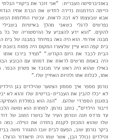
באוניברסיטה העברית: "אני זוכר את ביקורי הבלתי נ
הייתה הזדמנות נדירה לחדש את הכרת אחיו הגדו
אבא שבעצמו לא זכה לראות. עכשיו החלומות הנשגב
נפרשים לרגלי כשאני מהלך באיטיות בשבילי
להקים. "הוא ידע להצביע על ההיסטוריה של כל בנ
מבנה אזרחי. הוא היה גאה במיוחד במבנה של בית ה
בית קפה הוא ציין שלצערו המקום היה פתוח בשבת 
הבית לכבד את היום הקודש." "תמיד בירכו אותו 'ש
היה באמת מרשים לראות את דמותו עם הכובע הברי
כאילו שהוא היה ראש עיר מכובד או פטרון הכפר. ה
אתו, לבלות אתו ולהיות האחיין שלו."
נורמן מספר איך סמסון הצטער שהילדים בגן הילדים
לא יכלו להבין את העברית-בריטית שלו והוא לא יכ
בסגנון הספרדי שלהם. "הנה הוא במולדת העתיקה ו
דיבור הילדים", כותב נורמן. למחרת הוא ומשה הלכ
עד פרדס חנה ונורמן העיר על כושרו הטוב של דודו
שלו שהוא התכוון לקנות בחזרה את הוילה. כמה ח
ביקר נורמן שוב, הפעם לבית שבו התגורר משה בביד
והילדים (כולל הבן, אשר שמו היה תיאודור הרצל) 