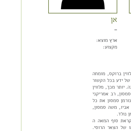
אן
–
ארץ מוצא:
מקצוע:
וין ברוקס, מומחה
 של ידע בכל הקשור
קום בו אשתו רומא והוא חיו יותר מ35 שנה. יותר מכך, מלווין
סמסון, רב אמריקני
פעמים רבות. בשנת 1983 תיעד נורמן סמסון את כל
אביו, משה סמסון,
 נולד.
ודישה, עזב לקראת סוף המאה ה
ו של הצאר הרוסי.