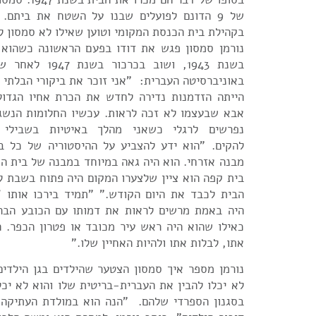
של 9 הדונם לפועלים שבנו על השטח את ביתם.
בקהילת בית הכנסת המקומי וטוען שאילו לא סמסון לא
נורמן סמסון פגש את דודו בפעם הראשונה כשהוא ב
בשנת 1943, ושוב בכר
באוניברסיטה העברית: "אני זוכר את ביקורי הבלתי נ
הייתה הזדמנות נדירה לחדש את הכרת אחיו הגדו
אבא שבעצמו לא זכה לראות. עכשיו החלומות הנשגב
נפרשים לרגלי כשאני מהלך באיטיות בשבילי
להקים. "הוא ידע להצביע על ההיסטוריה של כל בנ
מבנה אזרחי. הוא היה גאה במיוחד במבנה של בית ה
בית קפה הוא ציין שלצערו המקום היה פתוח בשבת 
הבית לכבד את היום הקודש." "תמיד בירכו אותו 'ש
היה באמת מרשים לראות את דמותו עם הכובע הברי
כאילו שהוא היה ראש עיר מכובד או פטרון הכפר. ה
אתו, לבלות אתו ולהיות האחיין שלו."
נורמן מספר איך סמסון הצטער שהילדים בגן הילדים
לא יכלו להבין את העברית-בריטית שלו והוא לא יכ
בסגנון הספרדי שלהם. "הנה הוא במולדת העתיקה ו