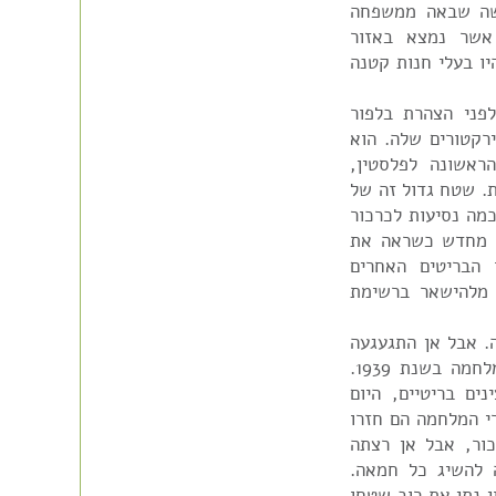
ישה שבאה ממשפחה
 אשר נמצא באזור
יו בעלי חנות קטנה
לפני הצהרת בלפור
רקטורים שלה. הוא
את הנסיעה הראשונה לפלסטין,
. שטח גדול זה של
מה נסיעות לכרכור
ם מחדש כשראה את
הבריטים האחרים
 מלהישאר ברשימת
 מה. אבל אן התגעגעה
לגבעות וולש והם חזרו לבליינה, גם בגלל פרוץ המלחמה בשנת 1939.
ים בריטיים, היום
 האימונים של צה"ל- מחנה 80. אחרי המלחמה הם חזרו
ור, אבל אן רצתה
 להשיג כל חמאה.
 מכרו את הבית בשנת 1947. סמסון נתן את רוב שטחו