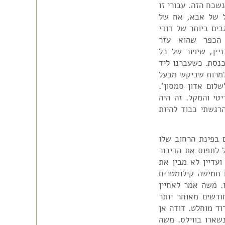
שכח הזה. עבורי זו
ל של אבא, אח של
ים ביותר של דודי
 הכפר שהוא עזר
יין, שיפור של כל
כנסת. כשעברנו ליד
למרות שביקש מבעל
לום אדון סמסון'.
טי והמקל. זה היה
רגשתי כבוד להיות
 בפינת הרחוב שלו
ל לתפוס את הדיבור
עדיין לא מבין את
ו חמישה קילומטרים
. משה אמר לאחיין
ודשים מאוחר יותר
וד מוחלט. דודה אן
נשארו בווילס. משה