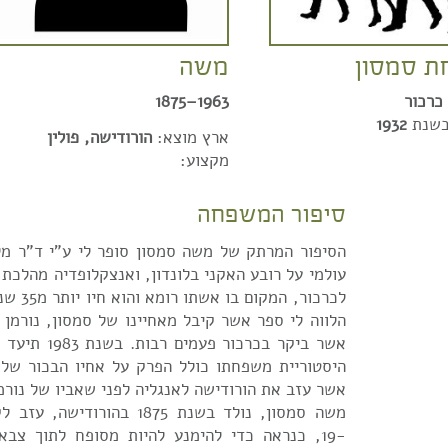
 סמסון
משה
כרכור
1963–1875
בשנת
1932
ארץ מוצא:
הורודישה, פולין
מקצוע:
סיפור המשפחה
הסיפור המרתק של משה סמסון סופר לי ע"י ד"ר מלו
עולמי על רובע האקני בלונדון, ואנצקלופדיה מהלכת
לכרכור, המ
הלווה לי ספר אשר קיבל מאחיינו של סמסון, נורמן 
אשר ביקר בכרכור 
היסטוריית משפחתו כולל הפרק על אחיו הבכור של 
אשר עזב את הורודישה לאנגליה לפני שאביו של נורמן
משה סמסון, נולד בשנת 1875 בהור
-19, כנראה כדי להימנע להיות מסופח לתוך צבא