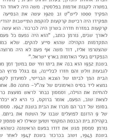
במטרה לקנות אדמות בפלסטין. משה היה לאחד הדי
הפקיד 1000 ליש"ט וב 1920 עשה 
תפקידו היה רכישת קרקעות להקמת התיישבות יהודית
קרקעות במזרח חדרה בשרון היה לכרכור. הוא עשה כ
לאורך שנים, נורמן כותב, "הוא היה נפעם כל פע
התקדמות הקהילה שהוא סייע להקים. שלא כמו 
שהצטרפו אליו, דוד משה אף פעם לא היה מרוצה
הנפקדים בעלי האדמות בארץ ישראל."
בשנת 1932 הוא בנה את ביתו וחי שם במשך זמן
הבית הפך לביתו של הצבא הבריטי, למועדון לקצינ
נמצא ליד בסיס
להחיות את הוילה, וסמסון נבחר לראש מועצת כרכ
לצאת שוב, הפעם, אומר ברוקס, כי היא לא יכלה
בסופו של דבר הם
של 9 הדונם לפועלים שבנו על השטח את ביתם.
בקהילת בית הכנסת המקומי וטוען שאילו לא סמסון לא
נורמן סמסון פגש את דודו בפעם הראשונה כשהוא ב
בשנת 1943, ושוב בכר