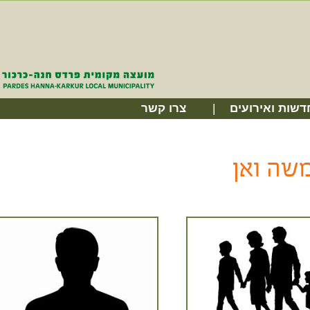
דשות ואירועים
צרו קשר
שה ואן