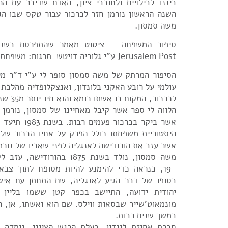
ביננו לבילויים ולחובבי ציון, האדם שדיבר עם הר
השנה הראשון נורמן חזר לכרכור עבור טקס שבו הג
משה סמסון.
Jerusalem Post ע"י גלוריה דויטש תרגום: משפחת שתיל
הסיפור המרתק של משה סמסון סופר לי ע"י ד"ר מלו
עולמי על רובע האקני בלונדון, ואנצקלופדיה מהלכת
לכרכור, המ
הלווה לי ספר אשר קיבל מאחיינו של סמסון, נורמן 
אשר ביקר בכרכור 
היסטוריית משפחתו כולל הפרק על אחיו הבכור של 
אשר עזב את הורודישה לאנגליה לפני שאביו של נורמן
משה סמסון, נולד בשנת 1875 בהור
-19, כנראה כדי להימנע להיות מסופח לתוך צבא
בסופו של דבר הגיע לאנגליה, שם התחתן עם א
יהודית ידועה, התיישב בכפר קטן ששמו בליין
מונמאוט'שייר שבסאות ווילס. שם הוא ואשתו, אן, ה
במשך שנים רבות.
חברת אחוזת לונדון, בעלת הרגש הציוני, נוסדה 