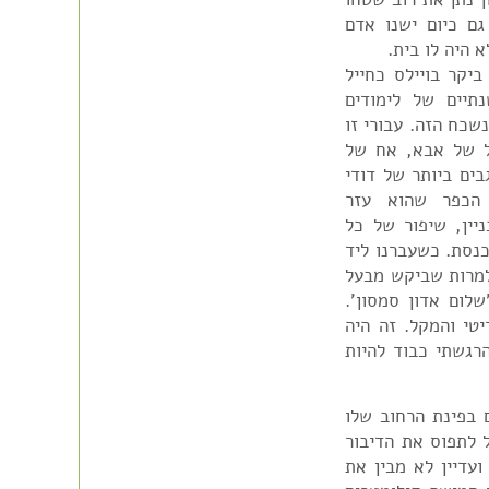
 גם כיום ישנו אדם
 היה לו בית.
יקר בויילס כחייל
כור בשנת 1947 לאחר שנתיים של לימודים
שכח הזה. עבורי זו
ל של אבא, אח של
ים ביותר של דודי
 הכפר שהוא עזר
יין, שיפור של כל
כנסת. כשעברנו ליד
למרות שביקש מבעל
לום אדון סמסון'.
טי והמקל. זה היה
רגשתי כבוד להיות
 בפינת הרחוב שלו
ל לתפוס את הדיבור
עדיין לא מבין את