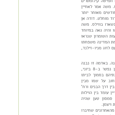
ו חמישה קילומטרים
. משה אמר לאחיין
ודשים מאוחר יותר
וד מוחלט. דודה אן
נשארו בווילס. משה
 והיה גאה במיוחד
עות השומרון שנראו
מת המדינה משפחתו
 לזוג מניו-זילנד,
ה. באדמה זו נבנה
גנון שעדיין נמצא היום בפינת הרחוב. משה סמסון נפטר ב-8 ביוני,
בתיהם בסמוך לביתו
חוב על שמו מבין
ין דרך הבנים ורח'
משפחת סמסון, שנבנה בשנת 1932, עדיין עומד בין הוילות
 סמסון טען שהיה
 ויצמן.
מהאחרונים שחיברו