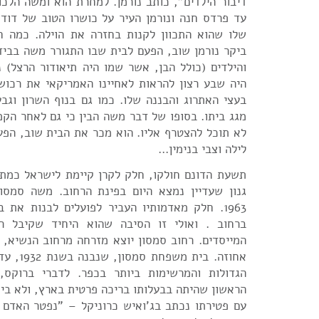
דיבור הילדים", כותב נורמן. למחרת הוא ומשה הלכ
עד פרדס חנה ונורמן העיר על כושרו הטוב של דודו
שלו שהוא התכוון לקנות בחזרה את הוילה. כמה ח
ביקר נורמן שוב, הפעם לבית שבו התגורר משה בביד
והילדים (כולל הבן, אשר שמו היה תיאודור הרצל) 
היה שבע רצון להראות לאחיינו האמריקאי את רכושו
בעצי האתרוג והבננה שלו. כמו גם בנוף השרון וגב
מגג ביתו. בסופו של דבר משה הבין כי גם לאחר הק
לא תוכל להצטרף אליו. הוא מכר את הבית שוב, הפעם
לילה וצבי בנימין…
תשעת הדונם חולקו, חלק לקרן קיימת לישראל כמתנ
1963. חלק מאדמותיו העביר לפועלים לבנות את 
ברחוב . ואולי זו הסיבה שהוא היחיד שקיבל ר
המייסדים. רחוב סמסון יוצא מזרחה מרחוב הנשיא, ב
אחוזה. בית 
הגדולות והמרשימות ביותר בכפר. לדברי ברוקס,
הראשון שהיתה בבעלותו בריכה פרטית בארץ, ולא בית
עם פטירתו נכתב בג'ואיש כרוניקל – "נפטר האדם 