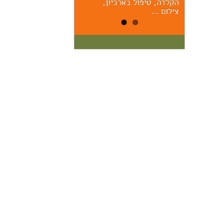
הקלדה, טיפול בארכיון,
הראשונים – יום ששי הקרוב,
17/7, 11:00 אוצר: מרק יודל
צילום …