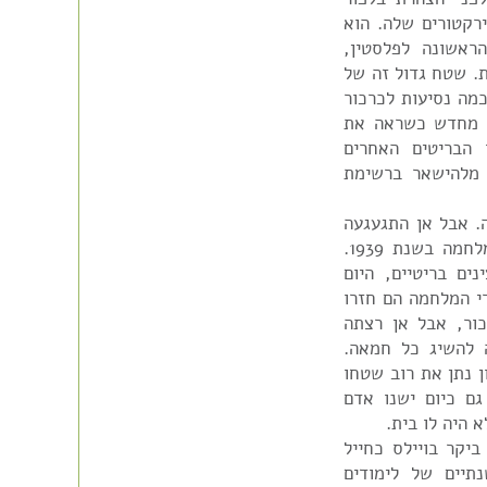
רקטורים שלה. הוא
את הנסיעה הראשונה לפלסטין,
. שטח גדול זה של
מה נסיעות לכרכור
ם מחדש כשראה את
הבריטים האחרים
 מלהישאר ברשימת
 מה. אבל אן התגעגעה
לגבעות וולש והם חזרו לבליינה, גם בגלל פרוץ המלחמה בשנת 1939.
ים בריטיים, היום
 האימונים של צה"ל- מחנה 80. אחרי המלחמה הם חזרו
ור, אבל אן רצתה
 להשיג כל חמאה.
 מכרו את הבית בשנת 1947. סמסון נתן את רוב שטחו
 גם כיום ישנו אדם
 היה לו בית.
יקר בויילס כחייל
כור בשנת 1947 לאחר שנתיים של לימודים