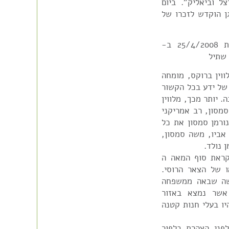
צל וביאליק". ביום
ן הוקדש לזכרו של
סיפור המשפחה – ציטוט מאמר שהתפרסם בשנת 25/4/2008 ב-
וין ברוקס, מומחה
 של ידע בכל הקשור
קום בו אשתו רומא והוא חיו יותר מ35 שנה. יותר מכך, מלווין
סמסון, רב אמריקני
פעמים רבות. בשנת 1983 תיעד נורמן סמסון את כל
אביו, משה סמסון,
 נולד.
ודישה, עזב לקראת סוף המאה ה
ו של הצאר הרוסי.
ישה שבאה ממשפחה
 אשר נמצא באזור
יו בעלי חנות קטנה
לפני הצהרת בלפור