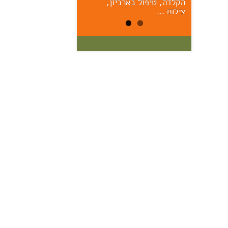
הקלדה, טיפול בארכיון,
הראשונים – יום ששי הקרוב,
17/7, 11:00 אוצר: מרק יודל
צילום …