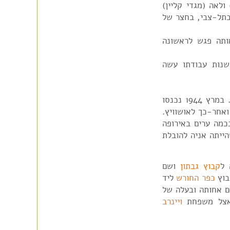
ולאה (מגדי קליין)
בתל-צבי, בחצר של
ותה פגש לראשונה
נות עבודתו עשה
רחל לבית קליין נולדה בעיר קישווארדה שבהונגריה. במרץ 1944 נכנסו
ואחר-כך לאושוויץ.
כמה ערים באירופה
הייתה אניה להובלת
 ל
קבוץ גבתון
ושם
בוץ
כפר החורש
ליד
דס-חנה וגרה עם אחותה ובעלה של
 אצל משפחת
ויינרב