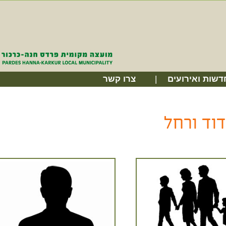
דשות ואירועים
צרו קשר
דוד ורחל