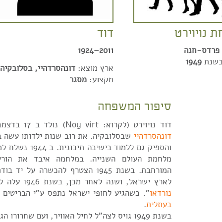
 נויוירט
דוד
פרדס-חנה
2011–1924
בשנת
1949
ארץ מוצא:
דונהסרדהיי, בסלובקיה
מקצוע:
מסגר
סיפור המשפחה
דוד נויוירט (לקרוא: Noy virt) נולד ב 17 בדצמבר שנת 1924 בעיר
דונהסרדהיי
שבסלובקיה. את רוב שנות ילדותו עשה ב
והספיק גם ללמוד בישי
מלחמת העולם השנייה. במלחמה איבד את הורי
המורחבת. בשנת 1945 הצטרף להכשרה על
לארץ ישראל, ושנה לאחר מכן, בשנת 1946 עלה לארץ באונייה "
נורדאו
". כשהגיע לחופי ישראל נתפס ע"י הבריטים 
בעתלית
.
בשנת 1949 גויס לצה"ל לחיל האוויר, ועם שחרורו הגיע לפרדס-חנה.