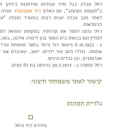
רחל עבדה בכל מיני עבודות מזדמנות ביניהן חל
ב"תקופת הקיצוב", עם האדון
דוד אקסנפלד
שהיה מ
לאחר מכן עבדה שנים רבות במשרד הובלה "עמ
לגימלאות.
רחל נהגה לספר את קורותיה בתקופת השואה לתל
לפולין וגם בכתות בית הספר בהן לימדה אילנה, בתה.
ב- 6.10.1953 נישאו דוד ורחל בחצר משפחת ג
אחותה. נולדו להם שני ילדים: יואב, שעיברת את ש
אברמוביץ, וכן נכדים ונינים.
רחל נפטרה ב- 30.7.2017 בהיותה בת 87 שנים.
קישור לאתר משפחתי חיצוני:
גלריית תמונות
נויוירט דוד ורחל