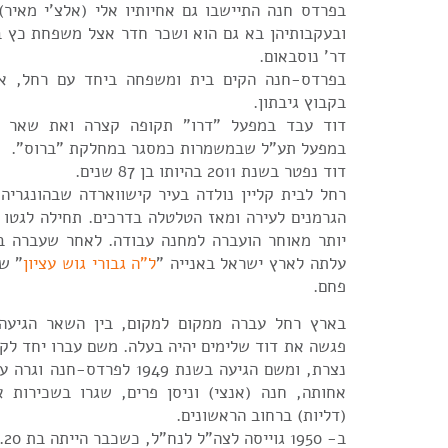
בפרדס חנה התיישבו גם אחיותיו אלי (אלצ'י מאיר) 
ובעקבותיהן בא גם הוא ושכר חדר אצל משפחת כץ 
דר' נוסבאום.
בפרדס-חנה הקים בית ומשפחה ביחד עם רחל, א
בקבוץ גיבתון.
דוד עבד במפעל "דרו" תקופה קצרה ואת שאר ש
במפעל תע"ל שבמשמרות כמסגר במחלקת "ברוס".
דוד נפטר בשנת 2011 בהיותו בן 87 שנים.
הגרמנים לעירה ומאז הטלטלה בדרכים. תחילה לגטו 
יותר מאוחר הועברה למחנה עבודה. לאחר שעברה ב
עלתה לארץ ישראל באנייה "
ל"ה גבורי גוש עציון
" ש
פחם.
בארץ רחל עברה ממקום למקום, בין השאר הגיעה
פגשה את דוד שלימים יהיה בעלה. משם עברו יחד לק
נצרת, ומשם הגיעה בשנת 1949 לפר
אחותה, חנה (אנצי) וניסן פרים, שגרו בשכירות
(דליות) ברחוב הראשונים.
ב- 1950 גוייסה לצה"ל לנח"ל, כשכבר הייתה בת 20.