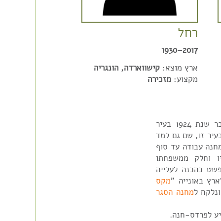
רחל
2017–1930
ארץ מוצא:
קישווארדה, הונגריה
מקצוע:
מזכירה
עיר זו, שם גם למד
בה תיכונית. ב 1944 נשלח למחנה עבודה עד סוף
ו וחלק ממשפחתו
 יד בודפשט כהכנה לעלייה
מקס
ונלקח ל
מחנה הסגר