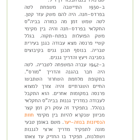
ב-1930 התיישבה משפחת לטה
בפרדס-חנה. היה להם משק עזר קטן.
לטה שמש זמן מה כמורה בביה"ס
החקלאי בפרדס-חנה והיה בין מקימי
משק הפועלות בפתח-תקוה. בגלל
קשיי פרנסה מצא עבודה כגנן בעירית
טבריה. בנוסף תכנן גנים בקיבוצים
בסביבה ויעץ והדריך גננים.
ב-1942 עברה המשפחה לטבריה. לטה
היה חבר בהגנה והדריך "מורס".
בתקופת מלחמת השחרור השתבשו
החיים השגרתיים והיה צורך למצוא
פרנסה במקומות אחרים. הוא התקבל
לעבודה כמדריך גננוּת בביה"ס החקלאי
בנהלל. בתפקיד זה עסק רק זמן קצר
מכיוון שנקרא להיות בין מקימי
חוות
הנסיונות בנווה-יער
. משם באופן טבעי
מונה לתפקיד מדריך ארצי לגננות
ושתלנות, תפקיד בו החזיק עד צאתו