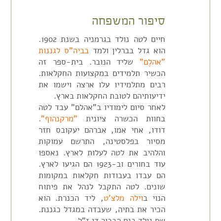
סיפור המשפחה
חיים לטה נולד בגרמניה בשנת 1902.
הוא גדל בברלין ולמד
בביה"ס לגננות
"אהלֶם"
שליד הנובר. בית-ספר זה
הכשיר תלמידים במקצועות החקלאות.
רבים מתלמידיו עלו ארצה וישמו את
ידיעותיהם לטובת החקלאות בארץ.
לאחר סיום לימודיו ב"אהלם" עבד לטה
בחוות הכשרה ציונית
"מרקנהוף"
.
דודו, אחי אמו, אברהם יעקובס חזר
מסיור בפלסטינה, התרשם עמוקות
והלהיב את לטה לעלות לארץ. נאספו
עוד בחורים וב-1923 הם הגיעו לארץ.
הם עבדו בעבודות חקלאות במקומות
שונים. לטה התקבל לנהל את פיתוח
הנוי ב
וילה מלצ'ט
, ליד הכנרת. הוא
הכיר את בתיה, שעבדה במגדל כגננת.
שם נולד בנם הבכור דן ז"ל.