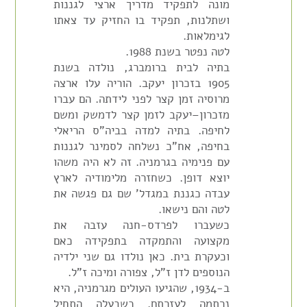
מונה לתפקיד מדריך ארצי לגננות
ושתלנות, תפקיד בו החזיק עד צאתו
לגימלאות.
לטה נפטר בשנת 1988.
בתיה לבית ברומברג, נולדה בשנת
1905 בזכרון יעקב. הוריה עלו ארצה
מרוסיה זמן קצר לפני לידתה. הם עברו
מזכרון–יעקב לזמן קצר לדמשק ומשם
לחיפה. בתיה למדה בביה"ס הריאלי
בחיפה, אח"כ נשלחה לסמינר לגננות
עם פנימיה בגרמניה. זה לא היה משהו
יוצא דופן. כשחזרה מלימודיה לארץ
עבדה כגננת במגדל' שם גם פגשה את
לטה והם נישאו.
כשעברו לפרדס-חנה עזבה את
מקצועה והתמקדה בתפקידה כאם
וכעקרת בית. כאן נולדו גם שני ילדיה
הנוספים לדן ז"ל, צפורה ומיכה ז"ל.
ב-1934, שהגיעו העולים מגרמניה, היא
נרתמה לעזרתם. כשבעלה התחיל