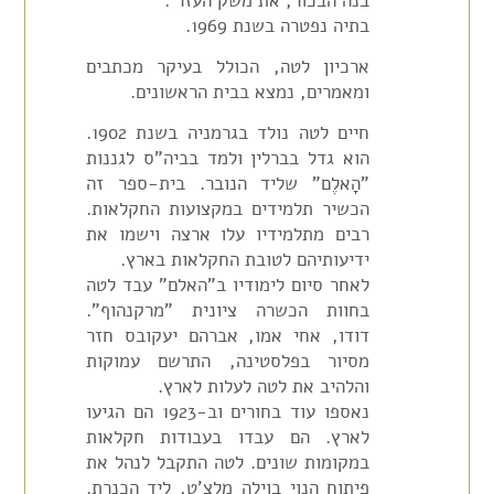
בנה הבכור, את משק העזר .
בתיה נפטרה בשנת 1969.
ארכיון לטה, הכולל בעיקר מכתבים
ומאמרים, נמצא בבית הראשונים.
חיים לטה נולד בגרמניה בשנת 1902.
הוא גדל בברלין ולמד בביה"ס לגננות
"הָאלֶם" שליד הנובר. בית-ספר זה
הכשיר תלמידים במקצועות החקלאות.
רבים מתלמידיו עלו ארצה וישמו את
ידיעותיהם לטובת החקלאות בארץ.
לאחר סיום לימודיו ב"האלם" עבד לטה
בחוות הכשרה ציונית "מרקנהוף".
דודו, אחי אמו, אברהם יעקובס חזר
מסיור בפלסטינה, התרשם עמוקות
והלהיב את לטה לעלות לארץ.
נאספו עוד בחורים וב-1923 הם הגיעו
לארץ. הם עבדו בעבודות חקלאות
במקומות שונים. לטה התקבל לנהל את
פיתוח הנוי בוילה מלצ'ט, ליד הכנרת.