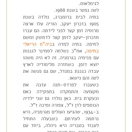
לגימלאות.
לטה נפטר בשנת 1988.
בתיה לבית ברומברג, נולדה בשנת
1905 בזכרון יעקב. הוריה עלו ארצה
מרוסיה זמן קצר לפני לידתה. הם עברו
מזכרון–יעקב לזמן קצר לדמשק ומשם
לחיפה. בתיה למדה ב
ביה"ס הריאלי
בחיפה
, אח"כ נשלחה לסמינר לגננות
עם פנימיה בגרמניה. זה לא היה משהו
יוצא דופן. כשחזרה מלימודיה לארץ
עבדה כגננת במגדל, שם גם פגשה את
לטה והם נישאו.
כשעברו לפרדס-חנה עזבה את
מקצועה והתמקדה בתפקידה כאם
וכעקרת בית. כאן נולדו גם שני ילדיה
הנוספים לדן ז"ל, צפורה ומיכה ז"ל.
ב-1934, שהגיעו העולים מגרמניה, היא
נרתמה לעזרתם. כשבעלה התחיל
לעבוד בטבריה היא ניהלה, ביחד עם