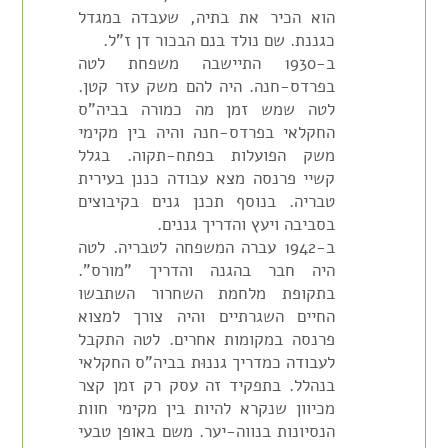
הוא הכיר את בתיה, שעבדה במגדל
כגננת. שם נולד בנם הבכור דן ז"ל.
ב-1930 התיישבה משפחת לטה
בפרדס-חנה. היה להם משק עזר קטן.
לטה שמש זמן מה כמורה בביה"ס
החקלאי בפרדס-חנה והיה בין מקימי
משק הפועלות בפתח-תקוה. בגלל
קשיי פרנסה מצא עבודה כננן בעירית
טבריה. בנוסף תכנן גנים בקיבוצים
בסביבה ויעץ והדריך גננים.
ב-1942 עברה המשפחה לטבריה. לטה
היה חבר בהגנה והדריך "מורס".
בתקופת מלחמת השחרור השתבשו
החיים השגרתיים והיה צורך למצוא
פרנסה במקומות אחרים. לטה התקבל
לעבודה כמדריך גננוּת בביה"ס החקלאי
בנהלל. בתפקיד זה עסק רק זמן קצר
מכיוון שנקרא להיות בין מקימי חוות
הנסיונות בנווה-יער. משם באופן טבעי