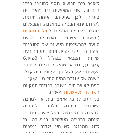
לאופר בית חרושת נוסף לחומרי בניין
בכרכור. שני המפעלים היו מהיחידים
באזור, ולכן פעילותם הייתה חיונית
לקידום ענף הבנייה במושבה. המפעלים
נסגרו כשחיים התגייס ל
חיל הנוטרים
(משטרת הישובים העבריים מטעם
הוועד להתגייסות היישוב של הסוכנות
היהודית) ביולי 1942, ויותר מאוחר בעת
שירותו הצבאי בצה"ל (6.1948-
1.1949), ונודע שהיקף בניית שיכוני
העולים נפגע בשל כך. לאופר היה קבלן
משנה של אגודת המים החל מ- 1942.
חיים לאופר היה מעורב בבניית המקווה
ב
שכונת תל-שלום
(1952).
בני הזוג לאופר אימצו בת, אך למרבה
הטרגדיה הילדה חלתה בלוקמיה
ונפטרה בדמי ימיה, בגיל שש שנים. זו
הייתה פרשייה מטלטלת במושבה, כי
לזוג המבוגר לא היו ילדים נוספים