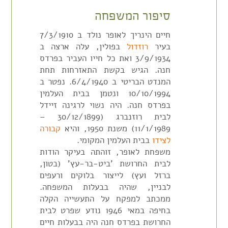
סיפור המשפחה
חיים הינריך לאופר נולד ב 7/3/1910
בעיר
רוזדול
בפולין, עלה ארצה ב
3/9/1934 ואת כל חייו העביר בפרדס
חנה. הגיש בקשת התאזרחות תחת
המנדט הבריטי ב 6/4/1940. נפטר ב
10/10/1994 ונטמן בבית העלמין
בפרדס חנה. היה נשוי לרגינה זיידל
לבית רוזנברג
(30/12/1899 –
11/1/1989)
משנת 1950, והיא
קבורה
לצידו
בבית העלמין המקומי.
משפחת לאופר, זוהתה בעיקר הודות
לבית החרושת 'ביט-בר-עץ' (בטון,
ברזל ועץ) לייצור בלוקים ורעפים
לבניין, שהיה בבעלות המשפחה.
ממכתב למפקח על התעשייה הקלה
בחיפה במאי 1946 נודע שפרט לבית
החרושת בפרדס חנה היה בבעלות חיים