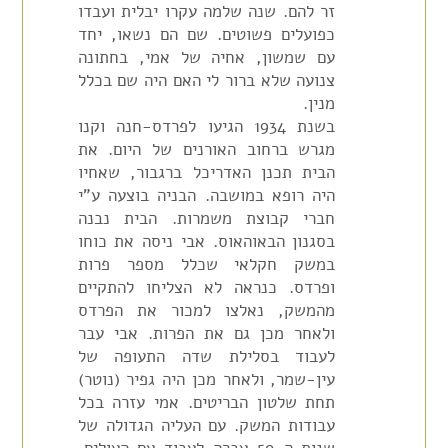
זר להם. שנה שלמה עקרו יבלית ועבדו
כפועלים פשוטים. שם הם נשאו, יחד
עם שמשון, אחיה של אמי, בחתונה
צנועה שלא ברור לי האם היה שם בכלל
מנין.
בשנת 1934 הגיעו לפרדס-חנה וקנו
מגרש ברחוב האורנים של היום. את
הבית תכנן האדריכל ברגבור, שאחיו
היה רופא במושבה. הבניה בוצעה ע"י
חברי קבוצת משמרות. הבית נבנה
בסגנון הבאוהאוס. אבי ניסה את כוחו
במשק חקלאי שכלל מספר פרות
ופרדס. כנראה לא הצליחו להתקיים
מהמשק, נאלצו למכור את הפרדס
ולאחר מכן גם את הפרות. אבי עבר
לעבוד בסלילת שדה התעופה של
עין-שמר, ולאחר מכן היה גפיר (נוטר)
תחת שלטון הבריטים. אמי עזרה בכל
עבודות המשק. עם העליה הגדולה של