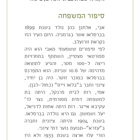
סיפור המשפחה
אבי, אלחנן כהן נולד בשנת 1899
בברסלאו אשר בגרמניה. היום העיר הזו
נקראת וורוצלב.
לפי סיפורים ששמעתי מאבי הוא היה
ספורטאי מצטיין, השתתף בתחרויות
ריצה ל-100 מטר, והגיע לתוצאה
מדהימה של 10.6 שניות. הוא התפרנס
בברסלאו כמוכר זוטר. היה בן יחיד,
ציוני וחבר ב"בלאו וייס" (כחול-לבן).
אמי, רות לבית פרנקל, היתה בת
למשפחה דתית מסורתית, נצר לר'
עקיבא אייגר. רות היתה אחות לדניאל,
יעל ושמשון. גם היא נולדה בברסלאו.
בשנת 1904 והיתה ציונית וחברה
ב"עזרא"—תנועת נוער דתי ציוני.
הורי עלו ארצה בשנת 1933 ולא היו