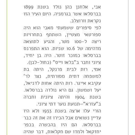
אבי, אלחנן כהן נולד בשנת 1899
בברסלאו אשר בגרמניה. היום העיר הזו
נקראת וורוצלב.
לפי סיפורים ששמעתי מאבי הוא היה
ספורטאי מצטיין, השתתף בתחרויות
ריצה ל-100 מטר, והגיע לתוצאה
מדהימה של 10.6 שניות. הוא התפרנס
בברסלאו כמוכר זוטר. היה בן יחיד,
ציוני וחבר ב"בלאו וייס" (כחול-לבן).
אמי, רות לבית פרנקל, היתה בת
למשפחה דתית מסורתית, נצר לר'
עקיבא אייגר. רות היתה אחות לדניאל,
יעל ושמשון. גם היא נולדה בברסלאו.
בשנת 1904 והיתה ציונית וחברה
ב"עזרא"—תנועת נוער דתי ציוני.
הורי עלו ארצה בשנת 1933 ולא היו
עדיין נשואים אבל הכירו זה את זה כבר
בברסלאו. הם היו בהכשרה בכפר
יחזקאל ולמדו שם חקלאות, דבר שהיה