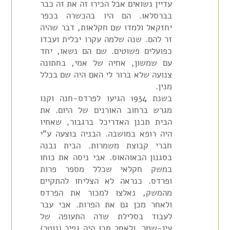
עדיין נשואים אבל הכירו זה את זה כבר
בברסלאו. הם היו בהכשרה בכפר
יחזקאל ולמדו שם חקלאות, דבר שהיה
זר להם. שנה שלמה עקרו יבלית ועבדו
כפועלים פשוטים. שם הם נשאו, יחד
עם שמשון, אחיה של אמי, בחתונה
צנועה שלא ברור לי האם היה שם בכלל
מנין.
בשנת 1934 הגיעו לפרדס-חנה וקנו
מגרש ברחוב האורנים של היום. את
הבית תכנן האדריכל ברגבור, שאחיו
היה רופא במושבה. הבניה בוצעה ע"י
חברי קבוצת משמרות. הבית נבנה
בסגנון הבאוהאוס. אבי ניסה את כוחו
במשק חקלאי שכלל מספר פרות
ופרדס. כנראה לא הצליחו להתקיים
מהמשק, נאלצו למכור את הפרדס
ולאחר מכן גם את הפרות. אבי עבר
לעבוד בסלילת שדה התעופה של
עין-שמר, ולאחר מכן היה גפיר (נוטר)