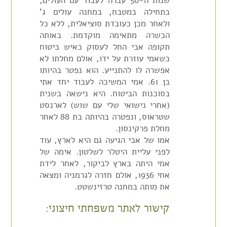
שנות ה-50 עברה לעבוד עם העולים,
בתחילה במטבח, במחנה עולים ג'
ולאחר מכן כעובדת סוציאלית, ללא כל
הכשרה מתאימה מוקדמת. באותה
תקופה אבי החל לעסוק כאיש ביטוח
כשאמי עוזרת על ידו, אולם מחלתו לא
אפשרה לו להתנייע. הוא נפטר בהיותו
בן 61. אמי המשיכה לעבוד יחד אתי
בסוכנות הביטוח. היא נישאה בשנית
(אחרי נישואי שלי עם שוש) לארנסט
שטראוס, ונפטרה בהיותה בת 88 לאחר
מחלת פרקינסון.
אמו של אבי הגיעה גם היא לארץ, עוד
לפני עליית היטלר לשלטון. אימה של
אמי היתה בארץ לביקור, לאחר לידת
אחי 1936, אולם חזרה לגרמניה ומצאה
את מותה במחנה טרזינשטט.
קישור לאתר משפחתי חיצוני: