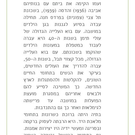
ועמו הקימה את ביתם עם בנותיהם
אביבה (1936) והדסה (1939), בשכונת
תל צבי (צפונית) בפרדס חנה. תחילה
עבדה בסיוע לגננות בגן הילדים
במושבה. עם בוא העלייה הגדולה של
עולי תימן בשנות ה-40 היא עברה
לעבוד כמטפלת במעונות הילדים
שהוקמו בשכונתם. עם בוא העלייה
הגדולה, מכל קצווי תבל, בשנות ה-50,
עברה להדריך את העולים החדשים,
בעיקר את הנשים בתחומי החיים
השונים, להקלטות ולהסתגלות לארץ
החדשה. כך המשיכה לסייע להם
ולבאים אחריהם במסגרת מועצת
הפועלות במושבה עד פרישתה
לגימלאות ואחר כך גם בהתנדבות.
בתיה היתה ברוכת כשרונות בתחומי
מלאכת היד. היא הרבתה לעסוק ברקמה
ובסריגה ומעשי ידיה היו יצירות אמנות.