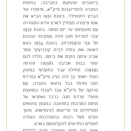
בישובים שהוקמו בסביבה, בחסות
החברה להתיישבות פיק"א, מיסודו של
הברון רוטשילד. בשנת 1931 הביא את
אמו ציפורה מפולין לארץ והיא התגוררה
עם משפחתו עד יום מותה. בשנת 1932
עבר לפרדס חנה והיה ממקימי שכונת
תל צבי (הצפונית). בשנת 1934 נשא
לאשה את בתיה לבית קוזניצקי מתל
אביב עימה הקים את ביתם. נולדו להם
שתי בנות אביבה (1936) והדסה
(1939). תחילה עבד כחקלאי במשק
העזר ואחר כך היה נציג פיק"א בפרדס
חנה וטיפל בכל נושאי החברה. עם
פרוקה של פיק"א עבר לעבוד במועצת
פועלי פרדס חנה כרכז ואחראי על
תחום התרבות במושבה במגוון נושאים
ופעילויות עד פרישתו לגימלאות. משך
שנים פעל רבות בהתנדבות בעזרה
לעולים החדשים להקלטותם בארץ.
אשר היה סופר ומשורר פורה לילדים