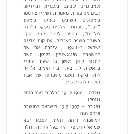
ולמבוגרים שכתב בעברית וביידיש.
רבים מסיפוריו, מאמריו, ושיריו פורסמו
בעיתונים השונים בעיקר בעיתון
"דבר", בעיתוני הילדים בעיקר ב"דבר
לילדים", ובספרי לימוד לגיל הרך.
כשוחר השפה העברית, עם קום מדינת
ישראל ב-1948 , עיברת את שם
המשפחה מיונגשטיין ללוטן. השם
התנכי לוטן (לוטן בן שעיר החורי
בראשית לו, כא, דברי הימים א' א'
לח). נלקח משם משפחתו של אביו
מולידו לוטרשטיין.
נולדה – 29.12.1910 בבלרוס בעיר הומל
(גומל)
נפטרה – 19.3.1993 בישראל במושבה
פרדס חנה
המשפחה היתה דתית. הסבא רבא
שמואל קוזניצקי היה בעל אחוזה גדולה
בליטא. הסבא רבי דוד היה אחד הצירים