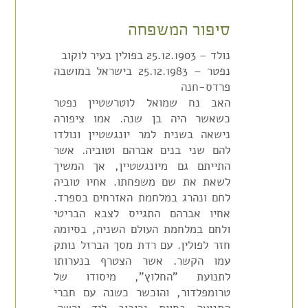
סיפור המשפחה
נולד – 25.12.1903 בפולין בעיר לוקוב
נפטר – 25.12.1983 בישראל במושבה
פרדס-חנה
האב נח שמואל לוטרשטיין נפטר
כשאשר היה בן שנה. אמו ציפורה
נישאה בשנית למר יונגשטיין ונולדו
להם שני בנים אברהם וטוביה. אשר
התייתם גם מיונגשטיין, אך המשיך
לשאת את שם משפחתו. אחיו טוביה
לחם ונהרג במלחמת האזרחים בספרד.
אחיו אברהם התגייס לצבא הבריטי
ולחם במלחמת העולם השניה, בסיומה
חזר לפולין. עם רדת מסך הברזל נותק
עמו הקשר. אשר הצטרף בנערותו
לתנועת "החלוץ", מיסודו של
טרומפלדור, והוכשר כשנה עם חברי