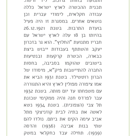
התנועה בחוות גרוכוב ליד ורשה.
תכנית ההכשרה לארץ ישראל כללה
עבודה חקלאית, לימודי עברית וכן
נושאים אחרים. במסגרת זו היה פעיל
בועדת התרבות. בשנת 26.12.1921
בהיותו בן 18 עלה לארץ ישראל עם
חבריו מתנועת "החלוץ". הוא גר בזכרון
יעקב והשתתף בעבודות ייבוש ביצת
כבארה, הכשרת קרקעות ובנטיעות
בישובים שהוקמו בסביבה, בחסות
החברה להתיישבות פיק"א, מיסודו של
הברון רוטשילד. בשנת 1931 הביא את
אמו ציפורה מפולין לארץ והיא התגוררה
עם משפחתו עד יום מותה. בשנת 1932
עבר לפרדס חנה והיה ממקימי שכונת
תל צבי (הצפונית). בשנת 1934 נשא
לאשה את בתיה לבית קוזניצקי מתל
אביב עימה הקים את ביתם. נולדו להם
שתי בנות אביבה (1936) והדסה
(1939). תחילה עבד כחקלאי במשק