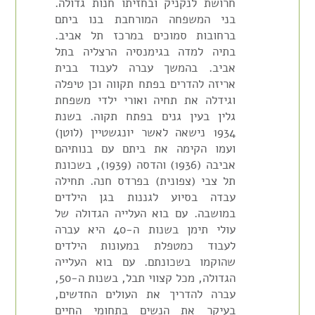
חרושת לנקניק ובחזיתו חנות גדולה.
בני המשפחה המורחבת בנו ביתם
ברחובות סמוכים במרכז תל אביב.
בתיה למדה בגימנסיה הרצליה בתל
אביב. בהמשך עברה לעבוד בבית
אריזה להדרים בפתח תקווה וכן טיפלה
וגידלה את תחיה ואורי ילדי משפחת
גלין בעין גנים בפתח תקוה. בשנת
1934 נישאה לאשר יונגשטיין (לוטן)
ועמו הקימה את ביתם עם בנותיהם
אביבה (1936) והדסה (1939), בשכונת
תל צבי (צפונית) בפרדס חנה. תחילה
עבדה בסיוע לגננות בגן הילדים
במושבה. עם בוא העלייה הגדולה של
עולי תימן בשנות ה-40 היא עברה
לעבוד כמטפלת במעונות הילדים
שהוקמו בשכונתם. עם בוא העלייה
הגדולה, מכל קצווי תבל, בשנות ה-50,
עברה להדריך את העולים החדשים,
בעיקר את הנשים בתחומי החיים