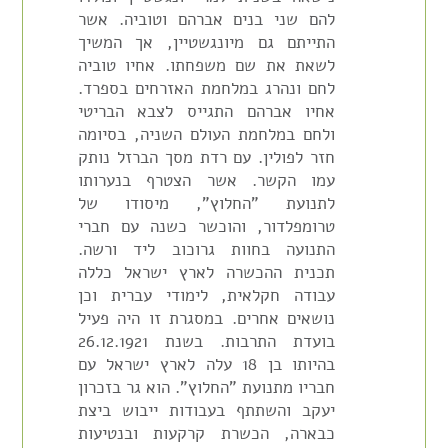
להם שני בנים אברהם וטוביה. אשר
התייתם גם מיונגשטיין, אך המשיך
לשאת את שם משפחתו. אחיו טוביה
לחם ונהרג במלחמת האזרחים בספרד.
אחיו אברהם התגייס לצבא הבריטי
ולחם במלחמת העולם השניה, בסיומה
חזר לפולין. עם רדת מסך הברזל נותק
עמו הקשר. אשר הצטרף בנערותו
לתנועת "החלוץ", מיסודו של
טרומפלדור, והוכשר כשנה עם חברי
התנועה בחוות גרוכוב ליד ורשה.
תכנית ההכשרה לארץ ישראל כללה
עבודה חקלאית, לימודי עברית וכן
נושאים אחרים. במסגרת זו היה פעיל
בועדת התרבות. בשנת 26.12.1921
בהיותו בן 18 עלה לארץ ישראל עם
חבריו מתנועת "החלוץ". הוא גר בזכרון
יעקב והשתתף בעבודות ייבוש ביצת
כבארה, הכשרת קרקעות ובנטיעות