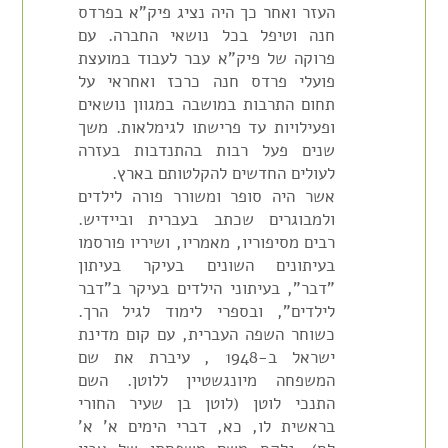
העזר ואחר כך היה נציג פיק"א בפרדס
חנה וטיפל בכל נושאי החברה. עם
פרוקה של פיק"א עבר לעבוד במועצת
פועלי פרדס חנה כרכז ואחראי על
תחום התרבות במושבה במגוון נושאים
ופעילויות עד פרישתו לגימלאות. משך
שנים פעל רבות בהתנדבות בעזרה
לעולים החדשים להקלטותם בארץ.
אשר היה סופר ומשורר פורה לילדים
ולמבוגרים שכתב בעברית וביידיש.
רבים מסיפוריו, מאמריו, ושיריו פורסמו
בעיתונים השונים בעיקר בעיתון
"דבר", בעיתוני הילדים בעיקר ב"דבר
לילדים", ובספרי לימוד לגיל הרך.
כשוחר השפה העברית, עם קום מדינת
ישראל ב-1948 , עיברת את שם
המשפחה מיונגשטיין ללוטן. השם
התנכי לוטן (לוטן בן שעיר החורי
בראשית לו, כא, דברי הימים א' א'