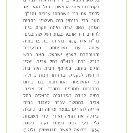
בקוגרס הציוני הראשון בבזל. הוא דאג
ללמד את בני משפחתו עברית ותנ"ך.
האב רבי בנימין היה תעשיין בתחום
המזון. האם שרה היתה עקרת בית.
להורים היו ארבע בנות ושלושה בנים.
בר"ח אדר 1924 בהיותה בת 14 בתיה
עלתה עם משפחתה הגרעינית
והמורחבת לארץ ישראל. האב רכש
מגרש ברח' מזא"ה בתל אביב. ועליו
הוקם ביתם. במרתף הבית היה בית
חרושת לנקניק ובחזיתו חנות גדולה.
בני המשפחה המורחבת בנו ביתם
ברחובות סמוכים במרכז תל אביב.
בתיה למדה בגימנסיה הרצליה בתל
אביב. בהמשך עברה לעבוד בבית
אריזה להדרים בפתח תקווה וכן טיפלה
וגידלה את תחיה ואורי ילדי משפחת
גלין בעין גנים בפתח תקוה. בשנת
1934 נישאה לאשר יונגשטיין (לוטן)