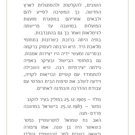
השונים, להקלטות ולהסתגלות לארץ
החדשה. כך המשיכה לסייע להם
ולבאים אחריהם במסגרת מועצת
הפועלות במושבה עד פרישתה
לגימלאות ואחר כך גם בהתנדבות.
בתיה היתה ברוכת כשרונות בתחומי
מלאכת היד. היא הרבתה לעסוק ברקמה
ובסריגה ומעשי ידיה היו יצירות אמנות.
גם בתחומי הבישול ובעיקר באפיה
גילתה יצירתיות רבה. היא השכילה
להתמודד עם קשיים ובריאות לקויה,
וידעה לשלב את טיפוח הבית הפרטי עם
עבודת ההדרכה והנתינה לאחרים.
נולד – 25.12.1903 בפולין בעיר לוקוב
נפטר – 25.12.1983 בישראל במושבה
פרדס-חנה
האב נח שמואל לוטרשטיין נפטר
כשאשר היה בן שנה. אמו ציפורה
נישאה בשנית למר יונגשטיין ונולדו