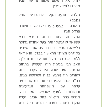
לח). נלקח משם משפחתו של אביו
מולידו לוטרשטיין.
נולדה – 29.12.1910 בבלרוס בעיר הומל
(גומל)
נפטרה – 19.3.1993 בישראל במושבה
פרדס חנה
המשפחה היתה דתית. הסבא רבא
שמואל קוזניצקי היה בעל אחוזה גדולה
בליטא. הסבא רבי דוד היה אחד הצירים
בקוגרס הציוני הראשון בבזל. הוא דאג
ללמד את בני משפחתו עברית ותנ"ך.
האב רבי בנימין היה תעשיין בתחום
המזון. האם שרה היתה עקרת בית.
להורים היו ארבע בנות ושלושה בנים.
בר"ח אדר 1924 בהיותה בת 14 בתיה
עלתה עם משפחתה הגרעינית
והמורחבת לארץ ישראל. האב רכש
מגרש ברח' מזא"ה בתל אביב. ועליו
הוקם ביתם. במרתף הבית היה בית