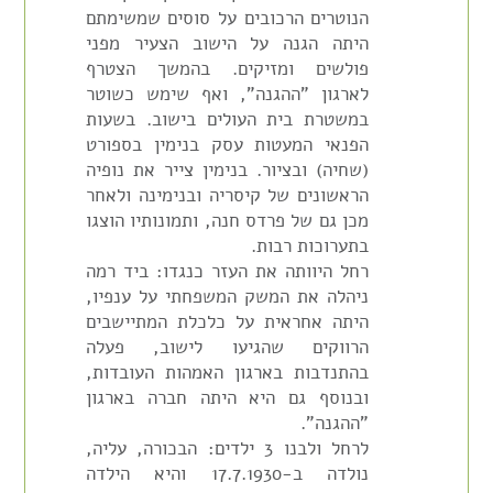
הנוטרים הרכובים על סוסים שמשימתם
היתה הגנה על הישוב הצעיר מפני
פולשים ומזיקים. בהמשך הצטרף
לארגון "ההגנה", ואף שימש כשוטר
במשטרת בית העולים בישוב. בשעות
הפנאי המעטות עסק בנימין בספורט
(שחיה) ובציור. בנימין צייר את נופיה
הראשונים של קיסריה ובנימינה ולאחר
מכן גם של פרדס חנה, ותמונותיו הוצגו
בתערוכות רבות.
רחל היוותה את העזר כנגדו: ביד רמה
ניהלה את המשק המשפחתי על ענפיו,
היתה אחראית על כלכלת המתיישבים
הרווקים שהגיעו לישוב, פעלה
בהתנדבות בארגון האמהות העובדות,
ובנוסף גם היא היתה חברה בארגון
"ההגנה".
לרחל ולבנו 3 ילדים: הבכורה, עליה,
נולדה ב-17.7.1930 והיא הילדה