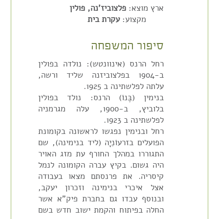
ארץ מוצא:
פלצוביז'נה, פולין
מקצוע:
עקרת בית
סיפור המשפחה
רחל הרנס (אינוונטש): נולדה בפולין
ב-1904 בפלצוביזנה שליד ורשה,
עלתה לפלשתינה ב 1925.
בנימין (בֶּנוֹ) הרנס: נולד בפולין
בלוביץ, ב-1900, עלה מגרמניה
לפלשתינה ב 1923.
רחל ובנימין נפגשו לראשונה בקומונת
הפועלים בזרעוֹנִיָה (ליד בנימינה), שם
התגוררו במהלך החורף עת מזג האויר
היה גשום. בקיץ עברה הקומונה לנמל
קיסריה. את פרנסתם מצאו בעבודה
אצל איכרי בנימינה וזכרון יעקב,
ובנוסף עבדו גם בחברת פיק"א אשר
החלה בפיתוח והקמת ישוב חדש בשם