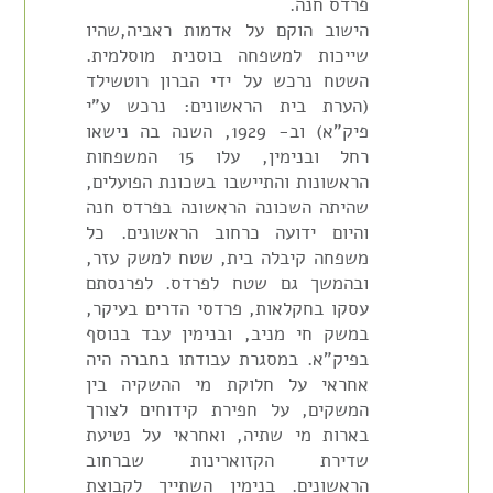
פרדס חנה.
הישוב הוקם על אדמות ראביה,שהיו
שייכות למשפחה בוסנית מוסלמית.
השטח נרכש על ידי הברון רוטשילד
(הערת בית הראשונים: נרכש ע"י
פיק"א) וב- 1929, השנה בה נישאו
רחל ובנימין, עלו 15 המשפחות
הראשונות והתיישבו בשכונת הפועלים,
שהיתה השכונה הראשונה בפרדס חנה
והיום ידועה כרחוב הראשונים. כל
משפחה קיבלה בית, שטח למשק עזר,
ובהמשך גם שטח לפרדס. לפרנסתם
עסקו בחקלאות, פרדסי הדרים בעיקר,
במשק חי מניב, ובנימין עבד בנוסף
בפיק"א. במסגרת עבודתו בחברה היה
אחראי על חלוקת מי ההשקיה בין
המשקים, על חפירת קידוחים לצורך
בארות מי שתיה, ואחראי על נטיעת
שדירת הקזוארינות שברחוב
הראשונים. בנימין השתייך לקבוצת