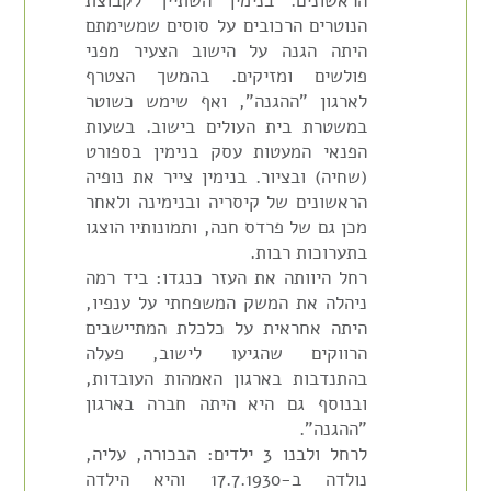
הראשונים. בנימין השתייך לקבוצת
הנוטרים הרכובים על סוסים שמשימתם
היתה הגנה על הישוב הצעיר מפני
פולשים ומזיקים. בהמשך הצטרף
לארגון "ההגנה", ואף שימש כשוטר
במשטרת בית העולים בישוב. בשעות
הפנאי המעטות עסק בנימין בספורט
(שחיה) ובציור. בנימין צייר את נופיה
הראשונים של קיסריה ובנימינה ולאחר
מכן גם של פרדס חנה, ותמונותיו הוצגו
בתערוכות רבות.
רחל היוותה את העזר כנגדו: ביד רמה
ניהלה את המשק המשפחתי על ענפיו,
היתה אחראית על כלכלת המתיישבים
הרווקים שהגיעו לישוב, פעלה
בהתנדבות בארגון האמהות העובדות,
ובנוסף גם היא היתה חברה בארגון
"ההגנה".
לרחל ולבנו 3 ילדים: הבכורה, עליה,
נולדה ב-17.7.1930 והיא הילדה