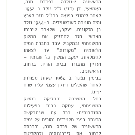
הראשונה שנולדה בפרדס חנה,
האמצעי, דן (דני) ז"ל נולד ב-1932.
לאחר לימודי רפואה בחו"ל חזר לארץ
והיה מומחה לאורטופדיה. ב-1944 נולד
בן הזקונים, יעקב, שלאחר שירותו
הצבאי חזר להחזיק את המשק
המשפחתי ובמקביל עבד בחברת המים
הלאומית "מקורות" עד לצאתו
לגימלאות. יעקב המשיך כל שנותיו –
ועדיין מתגורר בבית הוריו, ברחוב
הראשונים.
בנימין נפטר ב 1964 שעות ספורות
לאחר שהשלים דיוקן עצמי עליו טרח
ימים.
רחל המשיכה והחזיקה במשק
המשפחתי, עסקה רבות בפעילות
התנדבותית: בכל עת שנתבקשה
הרצתה בפני תלמידים ומורים על ימיה
הראשונים של פרדס חנה, והרבתה
לכתוב את זיכרונותיה ולהקליטם