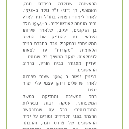
הראשונה שנולדה בפרדס חנה,
האמצעי, דן (דני) ז"ל נולד ב-1932.
לאחר לימודי רפואה בחו"ל חזר לארץ
והיה מומחה לאורטופדיה. ב-1944 נולד
בן הזקונים, יעקב, שלאחר שירותו
הצבאי חזר להחזיק את המשק
המשפחתי ובמקביל עבד בחברת המים
הלאומית "מקורות" עד לצאתו
לגימלאות. יעקב המשיך כל שנותיו -
ועדיין מתגורר בבית הוריו, ברחוב
הראשונים.
בנימין נפטר ב 1964 שעות ספורות
לאחר שהשלים דיוקן עצמי עליו טרח
ימים.
רחל המשיכה והחזיקה במשק
המשפחתי, עסקה רבות בפעילות
התנדבותית: בכל עת שנתבקשה
הרצתה בפני תלמידים ומורים על ימיה
הראשונים של פרדס חנה, והרבתה