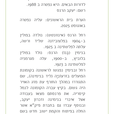
לדורות הבאים. היא נפטרה ב 1988.
רשם: יעקב הרנס
הערת בית הראשונים: עליה נפטרה
באוגוסט 2025.
רחל הרנס (אינוונטש): נולדה בפולין
ב-1904 בפלצוביזנה שליד ורשה,
עלתה לפלשתינה ב 1925.
בנימין (בֶּנוֹ) הרנס: נולד בפולין
בלוביץ, ב-1900, עלה מגרמניה
לפלשתינה ב 1923.
רחל ובנימין נפגשו לראשונה בקומונת
הפועלים בזרעוֹנִיָה (ליד בנימינה), שם
התגוררו במהלך החורף עת מזג האויר
היה גשום. בקיץ עברה הקומונה לנמל
קיסריה. את פרנסתם מצאו בעבודה
אצל איכרי בנימינה וזכרון יעקב,
ובנוסף עבדו גם בחברת פיק"א אשר
החלה בפיתוח והקמת ישוב חדש בשם