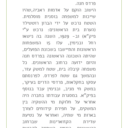
פרדס חנה.
הישוב הוקם על אדמות ראביה,שהיו
שייכות למשפחה בוסנית מוסלמית.
השטח נרכש על ידי הברון רוטשילד
(הערת בית הראשונים: נרכש ע"י
פיק"א) וב- 1929, השנה בה נישאו
רחל ובנימין, עלו 15 המשפחות
הראשונות והתיישבו בשכונת הפועלים,
שהיתה השכונה הראשונה בפרדס חנה
והיום ידועה כרחוב הראשונים. כל
משפחה קיבלה בית, שטח למשק עזר,
ובהמשך גם שטח לפרדס. לפרנסתם
עסקו בחקלאות, פרדסי הדרים בעיקר,
במשק חי מניב, ובנימין עבד בנוסף
בפיק"א. במסגרת עבודתו בחברה היה
אחראי על חלוקת מי ההשקיה בין
המשקים, על חפירת קידוחים לצורך
בארות מי שתיה, ואחראי על נטיעת
שדירת הקזוארינות שברחוב