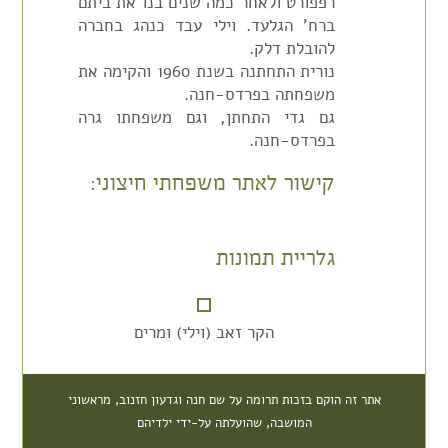
רפפורט ולאחר כמה שנים בנו את ביתם
ברח' הגלעד. וילי עבד כנהג בחברה
להובלת דלק.
נורית התחתנה בשנת 1960 והקימה את
משפחתה בפרדס-חנה.
גם גדי התחתן, וגם משפחתו גרה
בפרדס-חנה.
קישור לאתר משפחתי חיצוני:
גלריית תמונות
הקר זאב (וילי) ומרים
אתר זה הוקם בזכות תרומה על שם חנה וגדעון חזנוב, מראשוני
המושבה, שהועלתה על-ידי ילדיהם