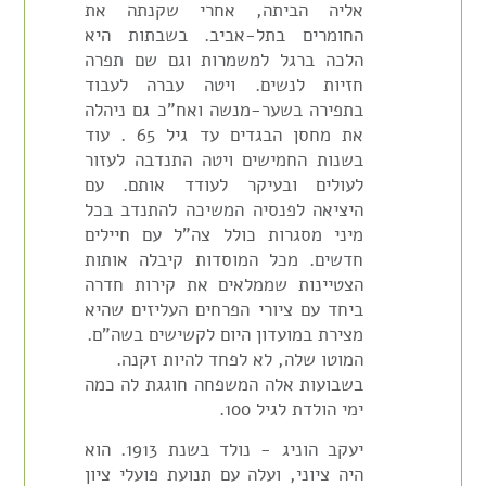
אליה הביתה, אחרי שקנתה את
החומרים בתל-אביב. בשבתות היא
הלכה ברגל למשמרות וגם שם תפרה
חזיות לנשים. ויטה עברה לעבוד
בתפירה בשער-מנשה ואח"כ גם ניהלה
את מחסן הבגדים עד גיל 65 . עוד
בשנות החמישים ויטה התנדבה לעזור
לעולים ובעיקר לעודד אותם. עם
היציאה לפנסיה המשיכה להתנדב בכל
מיני מסגרות כולל צה"ל עם חיילים
חדשים. מכל המוסדות קיבלה אותות
הצטיינות שממלאים את קירות חדרה
ביחד עם ציורי הפרחים העליזים שהיא
מצירת במועדון היום לקשישים בשה"ם.
המוטו שלה, לא לפחד להיות זקנה.
בשבועות אלה המשפחה חוגגת לה כמה
ימי הולדת לגיל 100.
יעקב הוניג - נולד בשנת 1913. הוא
היה ציוני, ועלה עם תנועת פועלי ציון