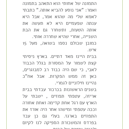
התמונה של אחותי הוא התאהב בתמונה
ואמר: "אני נוסע להביא אותה." כתבתי
לאמא שלי מה שהוא אמר, אבל היא
ענתה שפעמיים היא לא תעשה את
אותה הטעות, ותשחרר גם את הבת
השנייה, אחרי שהיא שחררה אותי.
כמובן שכולם נספו בשואה, מעל 15
איש.
בבית היינו מאד דתיים. בארץ ניסיתי
קצת לשמור על המסורת בגלל הכבוד
לאבי, כי שם היה כבוד רב למבוגרים,
כאן זה ממש הפקרות. אבל אח"כ
נהיינו חילוניים לגמרי.
בשנים הראשונות בכרכור עבדתי בבית
אריזה, עטפתי תפוזים , ישבתי על
הארץ עם רגל אחת קדימה ואחת אחורה
וככה עטפתי ומישהו אחר היה אורז את
התפוזים בארגז. בעלי גם כן עבד
בפרדס והמשכורת הספיקה לנו לקיום