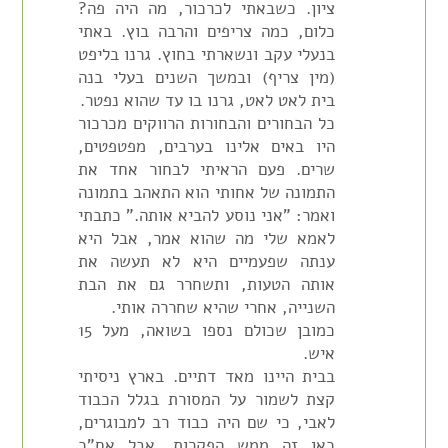
ציון. כשבאתי לכרכור, מה היה פה?
כלום, כמה צריפים והרבה בוץ. באתי
בנעלי עקב ונשארתי בחוץ. גרנו בליפט
(מין צריף) ובמשך השנים בעלי בנה
בית לאט לאט, גרנו בו עד שהוא נפטר.
כל הבחורים והבחורות הרווקים מכרכור
היו באים אלינו בערבים, מפטפטים,
שרים. פעם הראיתי לבחור אחד את
התמונה של אחותי הוא התאהב בתמונה
ואמר: "אני נוסע להביא אותה." כתבתי
לאמא שלי מה שהוא אמר, אבל היא
ענתה שפעמיים היא לא תעשה את
אותה הטעות, ותשחרר גם את הבת
השנייה, אחרי שהיא שחררה אותי.
כמובן שכולם נספו בשואה, מעל 15
איש.
בבית היינו מאד דתיים. בארץ ניסיתי
קצת לשמור על המסורת בגלל הכבוד
לאבי, כי שם היה כבוד רב למבוגרים,
כאן זה ממש הפקרות. אבל אח"כ