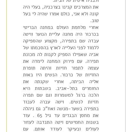
ולבניה איטית של הבית.
את המצרכים קנינו בצרכניה, בעלי היה
קונה ולא אני, כולם אמרו שהיה לי בעל
טוב.
אחרי מלחמת העולם במחנה הבריטי
בכרכור היה מחנה עליית הנוער וויטה
עבדה שם בתפירה, מקצוע שהספיקה
ללמוד לפני העלייה לארץ בהסכמתו של
אביה שאפילו הספיק לקנות לה מכונת
תפירה. עם פירוק המחנה לימדה את
עצמה לתפור חזיות והיתה תופרת
החזיות של כרכור. הנשים היו באות
אליה הביתה, אחרי שקנתה את
החומרים בתל-אביב. בשבתות היא
הלכה ברגל למשמרות וגם שם תפרה
חזיות לנשים. ויטה עברה לעבוד
בתפירה בשער-מנשה ואח"כ גם ניהלה
את מחסן הבגדים עד גיל 65 . עוד
בשנות החמישים ויטה התנדבה לעזור
לעולים ובעיקר לעודד אותם. עם