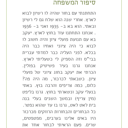
סיפור המשפחה
התחתנתי עם בחור שהיה לו רשיון לבוא
לארץ. אחרי שנה הוא שלח גם לי רשיון
ובאתי. הוא בא ב- 1935 ואני ב- 1936
. אנחנו התחתנו עוד בחוץ לארץ. יעקב
בא עם תנועת פועלי ציון והיה חשוב לו
לבוא כי היה ציוני ואחיו כבר היה
בכלא. לפני העליה כבר למדתי עברית
בבי"ס וזה הספיק לי כשעליתי לארץ.
אנחנו גרנו בעיר פשיטיק בפולין.
הכרתי את יעקב בחוג ציוני של פועלי
ציון. כשבאתי לכרכור, מה היה פה?
כלום, כמה צריפים והרבה בוץ. באתי
בנעלי עקב ונשארתי בחוץ. גרנו בליפט
(מין צריף) ובמשך השנים בעלי בנה
בית לאט לאט, גרנו בו עד שהוא נפטר.
כל הבחורים והבחורות הרווקים מכרכור
היו באים אלינו בערבים, מפטפטים,
שרים. פעם הראיתי לבחור אחד את