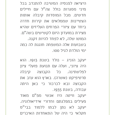
היציאה לפנסיה המשיכה להתנדב בכל
מיני מסגרות כולל צה"ל עם חיילים
חדשים. מכל המוסדות קיבלה אותות
הצטיינות שממלאים את קירות חדרה
ביחד עם ציורי הפרחים העליזים שהיא
מצירת במועדון היום לקשישים בשה"ם.
המוטו שלה, לא לפחד להיות זקנה.
בשבועות אלה המשפחה חוגגת לה כמה
ימי הולדת לגיל 100.
יעקב הוניג – נולד בשנת 1913. הוא
היה ציוני, ועלה עם תנועת פועלי ציון
לפלשתינה. כל הקבוצה קיבלה
סרטיפיקט (אשרה). בארץ הוא עזב את
הקבוצה ובא לכרכור כי כאן היתה
עבודה, בשנת 1935.
יעקב וויטה היו אנשי מפ"ם מאוד
פעילים במפלגתם וחדורי אידיאולוגיה.
יעקב לא נתן לבתו ללמוד בבי"ס
חקלאי כי היה של התאחדות האיכרים