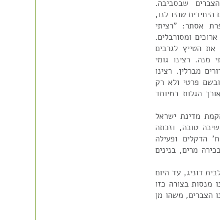
הצברים שבסביבה.
היחידים שהיו לנו,
רת אסתר: "רציתי
ארוכים ומסורבלים.
רתי את הטייץ לגרבים
 מנה. רצינו גומי
רים מברלין. רצינו
ובשם פרטי ולא רק
 כאורך הגלות במיוחד
 זכה לראות בהקמת מדינת ישראל
 המתרחבת. אילזה נפטרה בשנת 1985 בשיבה טובה, וזכתה
ח' הדקלים ופעילה
ירה מרים, בנינים
בית דוניג, עד היום
ו מנסות בצורה כזו
נו הצברים, משהו מן