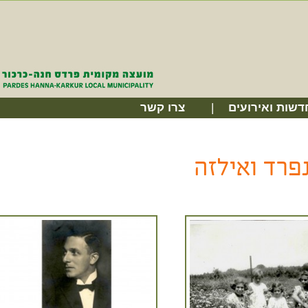
דשות ואירועים
צרו קשר
נפרד ואילזה