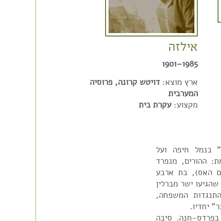
אילזה
1985–1901
ארץ מוצא:
דויטש קרונה, פרוסיה
המערבית
מקצוע:
עקרת בית
נגטון" בנמל חיפה ועל
ת: ההורים, מנפרד
ים האס), בת ארבע
שהגיעו ישר מברלין
ליה. למרות התנגדות המשפחה,
" יחדיו.
בפרדס-חנה. סיבה