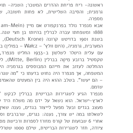
ראשונה- ריח פריחת ההדרים המשכר; השניה- תושב
גרמנית; והסיבה השלישית, לא פחות חשובה, ש
מספרה.
1888 ומשפחתו עברה לברלין בהיותו בן חצי שנה
בשנת 901
המערבית, גרמניה, (היום וולץ' – Wałcz – בפולין) בת לווטרינר המחוזי.
עם עלית היטלר לשלטון ב-33
טקסטיל ברובע
ההחלטה לעזוב את חייהם המבוססים בגרמניה הי
המשפחה, אך מנפרד היה נחוש בדעתו כי "מה שגרמ
– הם יעשו”. בשלב ההוא היה בין המעטים שהאמינ
שזמם.
מנפרד הגיע לשגרירות הבריטית בברלין לבקש "
לארץ-ישראל. הוא נשאל על ידם מה משלח היד ש
מעצב בגדים ובעל מפעל לייצור בגדים, נענה שאין
לשאלתו במה יש צורך, נענה: נגרים, שרברבים וספ
אחרי 6 שבועות של קורס מזורז לספרות ורכישת 
ציודה, חזר לשגרי