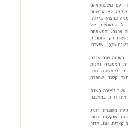
רו עם משפחותיהם
א, אמה של אילזה, לא הורשתה
יה ונרצחה בריגה,
לין בינואר 1942. למרות כל המאמצים של
ה ארצה, והמשפחה
שארו רק התמונות
המופלאות באלבומים מסודרים, זכר לביקורם בארץ בשנת 1936, שיעזרו
ונר. באותה שנה עברה
ת המספרה וחנות
ים. לראשונה חדר
חצר קטנה שהפכה
זוט, אשר נפטרה בשנת
ת מתגוררות במושבה
יעה משפחת דוניג
ות שוקעות בחול
 קצרים. אנו, הדור