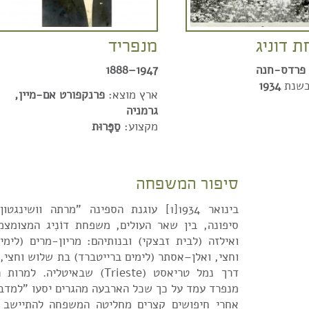
 דוניג
מנפריד
פרדס-חנה
1947–1888
בשנת
1934
ארץ מוצא:
פרנקפורט אם-מיין,
גרמניה
מקצוע:
סַפָּרוּת
סיפור המשפחה
בינואר 1934[1] עוגנת הספינה "מרתה וושי
סיפונה, בין שאר העולים, משפחת דוֹנִיג המצומצמ
ואילזה (לבית זבצקי) ובנותיהם: מריון-מרים (לימ
וחצי, ואלן–אסתר (לימים ברייטברד) בת שלוש וחצי, 
דרך נמל טריאסט (Trieste) שבאיט
מנפרד עמד על כך שכל הארבעה מהגרים יסעו "למדבר
אחרי חיפושים קצרים מחליטה המשפחה להתיישב 