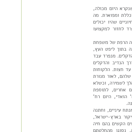
קרא היום מכולה,
כללת ומפוארת. מה
ניים שהיו יכולים
ד לחזור למקצועו
ך הנדיב, במבנה הרפת של משפחת
ה בתוך ליפט העץ,
ת אפשטיין ברח' 500, היום הדקלים. מנפרד עבד
ך הנדיב והדקלים
את המספרה עד חצות. הלקוחות
שלהם, לאור מנורת
לך לשמירה, וכשלא
 אחרים, לתוספת
הואדי, היום רח'
ה.
, מנתח עיניים, וחתנה
גדול, לביקור בארץ-ישראל,
ים הקשים בהם חיה
, נסוגו מהחלטתם