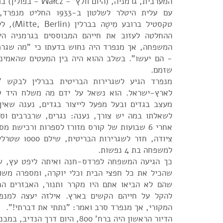
המערבית, גרמניה, (היום וולץ' - Wałcz - בפולין) בת לווטרינר המחוזי.
עם עלית היטלר לשלטון ב-33
טקסטיל ברובע
ההחלטה לעזוב את חייהם המבוססים בגרמניה הי
המשפחה, אך מנפרד היה נחוש בדעתו כי "מה שגרמ
- הם יעשו”. בשלב ההוא היה בין המעטים שהאמינ
שזמם.
מנפרד הגיע לשגרירות הבריטית בברלין לבקש "
לארץ-ישראל. הוא נשאל על ידם מה משלח היד ש
מעצב בגדים ובעל מפעל לייצור בגדים, נענה שאין
לשאלתו במה יש צורך, נענה: נגרים, שרברבים וספ
אחרי 6 שבועות של קורס מזורז לספרות ורכישת 
ציודה, חזר לשגרי
למשפחה בת 4 נפשות.
כך הגיעה המשפחה לפרדס-חנה ואיתה ליפט עץ, שנ
שהכיל את כל חפצי הבית וכלי יוקרה, ומספרה משו
שהם לא הביאו אתם היו מקרר ותנור, האבזרים החיו
להקל על חייהם הקשים בארץ. אילזה יעצה למנפר
המקורי, אך מנפרד סרב ואמר: "נתתי את דברתי!".
הדיור הראשון היה ברח' 800, היום דר