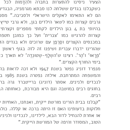
הצעיר ניסינו להתערות בחברה ולהִדָּמות לכל 
כשקבלנו בגדים ששלחה לנו סבתא מגרמניה, הבגדים 
הם לא התאימו לאקלים הישראלי ולסביבה." מספ
גרבים קצרות כמו לשאר הילדים בגן, ולא גרבי טייץ 
בהיותי בת 4 בגן הילדים לקחתי מספרים וקצ
קצרות להרגיש כמו 'צברית' ועל כך כמובן חטפתי
במכנסים הקצרים וסַרַפַן עם שרוכים ולא בגדים הדו
שהורינו ידברו עברית ושיפנו זה לזה בגוף ראשון 
'פְרָאוּ' ו'הֶר'. רצינו ש'השְלָף-שְטוּנְדֶה' לא תארך
בימי החורף הקצרים."
מנפרד דוניג נפטר בשנת 1947 ולא
והמשפחה
לנכדים ולנינים. אסתר (דוניג) ברייטברד גרה בר
בחוגים רבים במושבה וגם היא מבורכת, כאחותה הבכ
רבים.
"קבלנו בבית הורינו מורשת ייקית, ואנחנו, האחיות ל
חלוקות בדעותינו האם זו היתה ברכה או קללה. כולנ
או אחרת להנחיל לדור הבא, לילדינו, לנכדינו ולניני
הטוב, המסודר והיפה של המורשת הייקית."