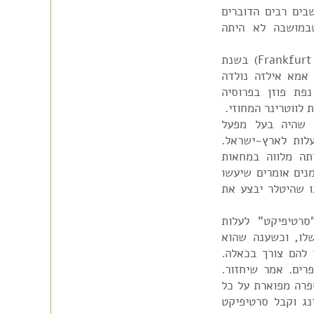
ים רבים הדוברים
במושבה לא היתה
אבא מנפרד נולד בפרנקפורט אם מיין (Frankfurt am-Mein) בשנת
. אמא אילזה נולדה
1 בדויטש קרונה (Deutsch Krone), נפת פוזן בפרוסיה
19 החליט מנפרד, שהיה בעל מפעל
 מִיטֶה בברלין (Mitte, Berlin), לעלות לארץ-ישראל.
תה מלווה במחאות
נים אומרים שיעשו
ו שהיטלר יבצע את
סרטיפיקט" לעלות
לו, וכשענה שהוא
 להם צורך בכאלה.
רים. אמר שיחזור.
מספרה מפוארת על כל
רות הבריטית, שילם 1000 שטרלינג וקבל סרטיפיקט