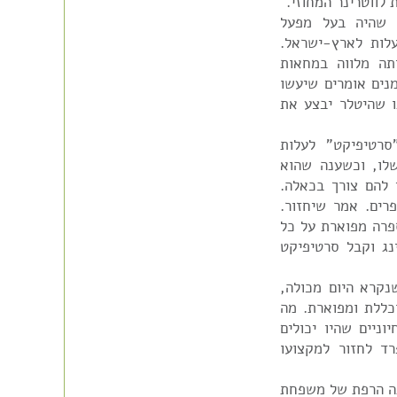
19 החליט מנפרד, שהיה בעל מפעל
 מִיטֶה בברלין (Mitte, Berlin), לעלות לארץ-ישראל.
תה מלווה במחאות
נים אומרים שיעשו
ו שהיטלר יבצע את
סרטיפיקט" לעלות
לו, וכשענה שהוא
 להם צורך בכאלה.
רים. אמר שיחזור.
מספרה מפוארת על כל
רות הבריטית, שילם 1000 שטרלינג וקבל סרטיפיקט
קרא היום מכולה,
כללת ומפוארת. מה
ניים שהיו יכולים
ד לחזור למקצועו
ך הנדיב, במבנה הרפת של משפחת