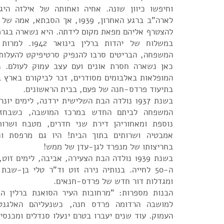
וחיפשו כיוון שונה. אחיה ואחותה של אילזה היג
לארה"ב ברגע האחרון, 1939, אך הסבת
להצטרף אליהם מפאת מקום לידתה. היא נשארה בגרמנ
במשלוח של יהדות בר
המשפחה, הבריטים סרבו להנפיק סרטיפיקט להעלות
כאן נשארה חסרת אונים ועם עצב עמוק לעולם. נ
בתיעוד פרדס-חנה של פעם, בבית הראשונים.
בשנת 1937 נולדה הבת השלישית ירדנה, לימים י
המשפחה לביתם החדש במרכז המושבה, כשבחזי
נוספת ומאחוריהן דירת שני חדרים, מטבח ושרות
אמבטיה ושרותים בתוך הבית! היו גם מרפסת ו
בחריצותו של מנפרד לגן-עדן של ממש!
בשנת 1939 נולדה הבת הצעירה, אביבה, לימים 
ה-50 לחייה. בנותיה נירה זוט וד"ר טלי בן-שב
ומגדלות דור חדש של פרדס-חנאים.
הבנות מספרות: "מרחובות העיר הסואנת ברלין הג
למושבה הרדומה פרדס חנה, כשנעליהם האלגנטי
העמוק. עוד שנים יעברו בטרם ינעלו סנדלים ומכנסים