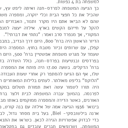
למשפחה בת 4 נפשות.
כך הגיעה המשפחה לפרדס-חנה ואיתה ליפט עץ, שנ
שהכיל את כל חפצי הבית וכלי יוקרה, ומספרה משו
שהם לא הביאו אתם היו מקרר ותנור, האבזרים החיו
להקל על חייהם הקשים בארץ. אילזה יעצה למנפר
המקורי, אך מנפרד סרב ואמר: "נתתי את דברתי!".
הדיור הראשון היה ברח' 800, היום דר
קפלן, עם שרותים וכיור מטבח בחוץ. המספרה הית
שעמד על מגרש משפח
בפרדסים ובנטיעות בפרדס-חנה, כולל השדרה בדר
ברח' הדקלים. בשעה 17.00 היה פותח 
שלו, אף הם הגיעו להסתפר רק אחרי שעות העבודה 
"הלוקס" בליפט מאולתר. לעתים בלילות המאוחרים ה
היה תורו לשמור עשה זאת תמורת תשלום במקום
לפרנסה. בהמשך עברה המשפחה לבית זלצר ברח' 
האורנים, כאשר הדירה והמספרה ממוקמים באותו מבנ
בינואר 1936 הגיעה אמה של אילזה עם בנה קורט
ארנה בילשובסקי- Biel, בעל בית מסחר 
כדי לבדוק אפשרויות הגירה לכאן. כשראו את התנא
המשפחה, ושרופאים חברים עובדים גם בחקלאות