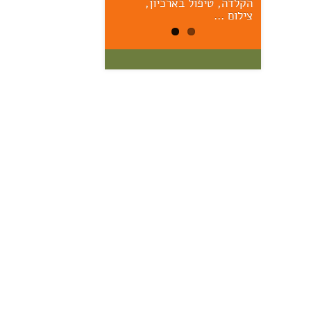
הקלדה, טיפול בארכיון,
הראשונים – יום ששי הקרוב,
17/7, 11:00 אוצר: מרק יודל
צילום …