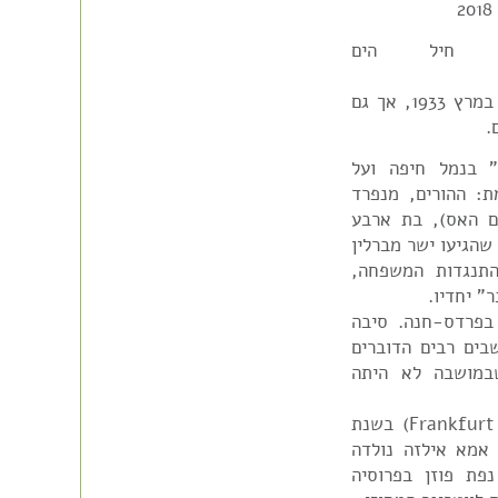
 חיל הים
CategoryID=174&ArticleID=8979 הספינה הגיעה במרץ 1933, אך גם
נגטון" בנמל חיפה ועל
ת: ההורים, מנפרד
ים האס), בת ארבע
שהגיעו ישר מברלין
ליה. למרות התנגדות המשפחה,
" יחדיו.
בפרדס-חנה. סיבה
ים רבים הדוברים
במושבה לא היתה
אבא מנפרד נולד בפרנקפורט אם מיין (Frankfurt am-Mein) בשנת
. אמא אילזה נולדה
1 בדויטש קרונה (Deutsch Krone), נפת פוזן בפרוסיה