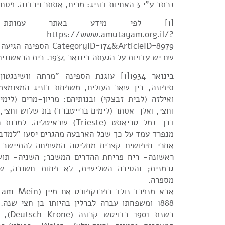
נכתב ע"י 3 האחיות דוניג: מרים, אסתר וירדנה. פסח 2018
[1] לפי מידע באתר עמותת
https://www.amutayam.org.il/?
שם יש עדויות על הגעתה בינואר 1934. בית הראשונים.
בינואר 1934[1] עוגנת הספינה "מרתה וושי
סיפונה, בין שאר העולים, משפחת דוֹנִיג המצומצמ
ואילזה (לבית זבצקי) ובנותיהם: מריון-מרים (לימ
וחצי, ואלן–אסתר (לימים ברייטברד) בת שלוש וחצי, 
דרך נמל טריאסט (Trieste) שבאיט
מנפרד עמד על כך שכל הארבעה מהגרים יסעו "למדבר
אחרי חיפושים קצרים מחליטה המשפחה להתיישב 
ראשונה- ריח פריחת ההדרים המשכר; השניה- תושב
גרמנית; והסיבה השלישית, לא פחות חשובה, ש
מספרה.
1888 ומשפחתו עברה לברלין בהיותו בן חצי שנה
בשנת 901