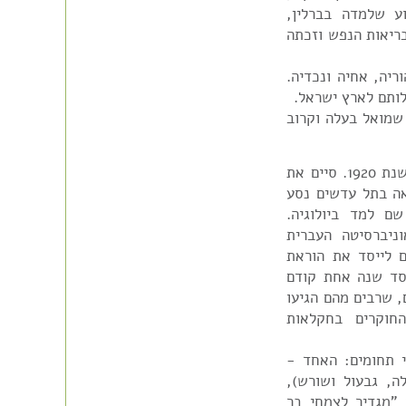
ע שלמדה בברלין,
בריאות הנפש וזכתה
יה, אחיה ונכדיה.
לותם לארץ ישראל.
ה על יד שמואל בעלה וקרוב
דר' שמואל דבדבני נולד באוקראינה, ועלה ארצה בשנת 1920. סיים את
אה בתל עדשים נסע
ם למד ביולוגיה.
יברסיטה העברית
דר' בירם לייסד את הוראת
סד שנה אחת קודם
, שרבים מהם הגיעו
חוקרים בחקלאות
 תחומים: האחד -
ה, גבעול ושורש),
חיבורו של ספר "מגדיר לצמחי בר