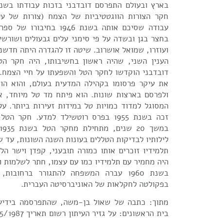
בארץ ובעולם התפרסם דובדבני בזכות עבודתו בשנ
חקר הצורות הווגטטיביות של הצמח (צורות של על
עבודה שסיכם אותה בשנת 1946 ב
בחצר בגן ובשדה על פי סימני עלים גבעולים ושורשי
ועוזרו, שמואל אושרוב. שיטה זו להגדרה היתה חדשני
הענין השני, שהיה ראשון בחשיבותו, היה חקר הט
דובדבני הוקדשו לחקר הטל והשפעתו על חיי הצמח. 
את עיקר פרסומו בקהילה המדעית בעולם, והוא הוז
ולפרסם בארצות שונות. הוא פיתח מד טל מיוחד, 
המסוגל למדוד כמויות טל במידות זעירות ביותר. ע
זכה בשנת 1955 בפרס רוטשילד למדע. חקר 
לילותיו לבדיקות הטללים בעונות השנה השונות, עד 
תלמידיו זוכרים אותו כמורה תובעני, קפדן וישר הל
היה מחמיר עם תלמידיו כמו עם עצמו, חתר לשלמות ו
בשנת 1960 עברה המשפחה להתגורר ברחובו
בפקולטה לחקלאות של האוניברסיטה העברית.
מתוך: כתבה של שאול בן-משה, שהתפרסמה בידיעו