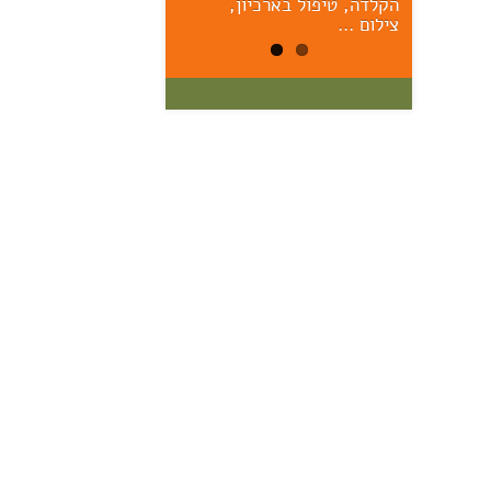
הקלדה, טיפול בארכיון,
הראשונים – יום ששי הקרוב,
17/7, 11:00 אוצר: מרק יודל
צילום …