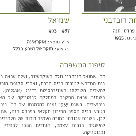
 דובדבני
שמואל
פרדס-חנה
1987–1903
בשנת
1935
ארץ מוצא:
אוקראינה
מקצוע:
חוקר טל וטבע בכלל
סיפור המשפחה
בית המדרש למורים בבית הכרם, ואחרי תקופת הור
להשלים השכלתו באוניברסיטת רדינג (אנגליה), ש
כשחזר ארצה התקבל במחלקה לבוטניקה של האונ
בירושלים. בשנת 1935 נענה להזמנתו של 
הטבע בבית הספר התיכון חקלאי בפרדס חנה, שנו
לכן. בשנות עבודתו כמורה העמיד דורות של תלמידים
להישגים בזכות עצמם, ואחדים הפכו לבכירי ה
ובבוטניקה.