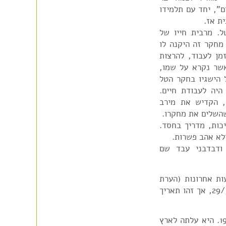
ם", יחד עם תלמידו
ת אז.
ל. מרבית חייו של
מחקר זה היקנה לו
מן לעבוד, להרצות
אשר נקרא על שמו,
ל הישגיו בחקר הטל
הטל היה לעבודת חיים.
במשך 20 שנים, מתחילת מחקר הטל בשנת 1935, הקדיש את מירב
שהשלים את מחקרו.
יכות, מדריך בחסד.
לא אהב פשרות.
ת, ודבדבני עבד שם
ת אחרונות (הערת
בית הראשונים: על גזיר העיתון רשום תאריך 29/5/1987, אך זהו תאריך
חנה דובדבני לבית מרכוס נולדה בגרמניה בשנת 1907. היא עלתה לארץ