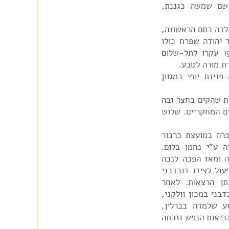
ברנר, שם שמשה כגננת,
ולדה בתם הראשונה,
 יהודה שפרח כולו
בנוריות. לימים נולדו הבנות יעל ורחל. בשנת 1936 עקרו לתל-שלום
ת מורה לטבע.
ינת יופי במגוון
ת שהקים בחצר ובה
ם המחקריים. שלוש
ברה במועצת כרכור
 ע"י נחמן בלום.
ה ומאז הפכה לנכה
ול לצידו דובדבני
תן הרצאות. לאחר
בני במכון וולקני,
ע שלמדה בברלין,
בריאות הנפש וזכתה