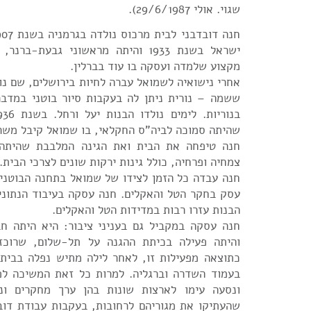
שגוי. אולי 29/6/1987).
ישראל בשנת 1933 והיתה מראשוני גבעת-
מקצוע שלמדה ועסקה בו עוד בברלין.
אחרי נישואיה לשמואל עברה לחיות בירושלים, שם נ
ששמה – נורית ניתן לה בעקבות סיור בוטני במדבר
שהיתה סמוכה לביה"ס החקלאי, בו שמואל קיבל משר
חנה טיפחה את הבית ואת הגינה המלבבת שהיתה פנ
צמחיה ופרחיה, כולל גינות ירקות שונים לצרכי הבית.
חנה עבדה כל הזמן לצידו של שמואל בתחנה הבוטני
עסק בחקר הטל והאקלים. חנה עסקה בעיבוד הנתוני
הבנות עזרו רבות במדידות הטל והאקלים.
חנה עסקה במקביל גם בעניני ציבור: היא היתה ח
והיתה פעילה בכיתת ההגנה על תל-שלום, שרוכזה
כתוצאה מפעילות זו, לאחר לילה מתיש נפלה בבית
בעמוד השדרה וברגליה. למרות כל זאת המשיכה לפע
ונסעה עימו לארצות שונות בהן ערך מחקרים ונ
שהעתיקו את מגוריהם לרחובות, בעקבות עבודת דובד