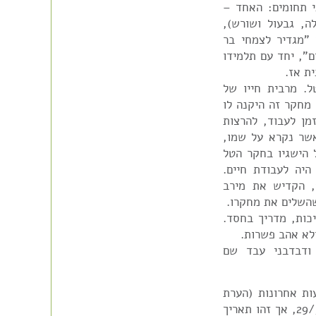
י תחומים: האחד –
ה, גבעול ושורש),
חיבורו של ספר "מגדיר לצמחי בר
ם", יחד עם תלמידו
ת אז.
ל. מרבית חייו של
מחקר זה היקנה לו
מן לעבוד, להרצות
אשר נקרא על שמו,
ל הישגיו בחקר הטל
הטל היה לעבודת חיים.
במשך 20 שנים, מתחילת מחקר הטל בשנת 1935, הקדיש את מירב
שהשלים את מחקרו.
יכות, מדריך בחסד.
לא אהב פשרות.
ת, ודבדבני עבד שם
ת אחרונות (הערת
בית הראשונים: על גזיר העיתון רשום תאריך 29/5/1987, אך זהו תאריך