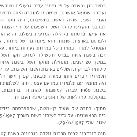
בחצר בגן ובשדה על פי סימני עלים גבעולים ושורשי
ועוזרו, שמואל אושרוב. שיטה זו להגדרה היתה חדשני
הענין השני, שהיה ראשון בחשיבותו, היה חקר הט
דבדבני הוקדשו לחקר הטל והשפעתו על חיי הצמח. 
את עיקר פרסומו בקהילה המדעית בעולם, והוא הוז
ולפרסם בארצות שונות. הוא פיתח מד טל מיוחד, 
המסוגל למדוד כמויות טל במידות זעירות ביותר. ע
זכה בשנת 1955 בפרס רוטשילד למדע. חקר 
לילותיו לבדיקות הטללים בעונות השנה השונות, עד 
תלמידיו זוכרים אותו כמורה תובעני, קפדן וישר הל
היה מחמיר עם תלמידיו כמו עם עצמו, חתר לשלמות ו
בשנת 1960 עברה המשפחה להתגורר ברחובו
בפקולטה לחקלאות של האוניברסיטה העברית.
מתוך: כתבה של שאול בן-משה, שהתפרסמה בידיעו
שגוי. אולי 29/6/1987).