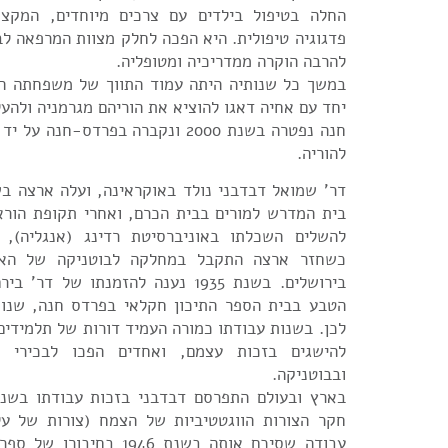
החלה בטיפול בילדים עם צרכים מיוחדים, המקצו
פדגוגיה טיפולית. היא הפכה לחלק מצוות המרפאה ל
להרבה הוקרה ממדריכיה ומטופליה.
במשך כל שנותיה היתה עמוד התווך של משפחתה הור
יחד עם אחיה דאגו להוציא את הוריהם מגרמניה ולהע
חנה נפטרה בשנת 2000 ונקברה בפרדס-חנ
להוריה.
בית המדרש למורים בבית הכרם, ואחרי תקופת הור
להשלים השכלתו באוניברסיטת רדינג (אנגליה), ש
כשחזר ארצה התקבל במחלקה לבוטניקה של האונ
בירושלים. בשנת 1935 נענה להזמנתו של 
הטבע בבית הספר התיכון חקלאי בפרדס חנה, שנו
לכן. בשנות עבודתו כמורה העמיד דורות של תלמידים
להישגים בזכות עצמם, ואחדים הפכו לבכירי ה
ובבוטניקה.
בארץ ובעולם התפרסם דבדבני בזכות עבודתו בשני
חקר הצורות הווגטטיביות של הצמח (צורות של על
עבודה שסיכם אותה בשנת 1946 ב