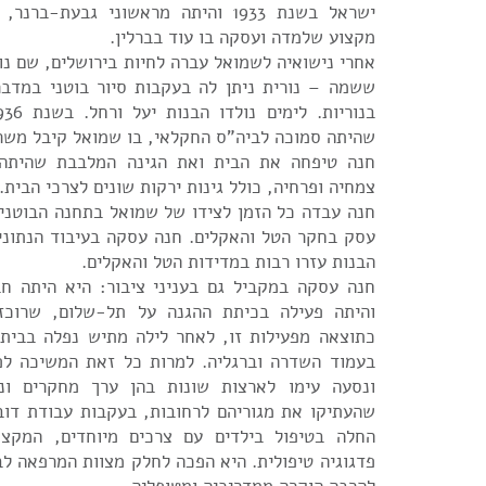
ישראל בשנת 1933 והיתה מראשוני גבעת-
מקצוע שלמדה ועסקה בו עוד בברלין.
אחרי נישואיה לשמואל עברה לחיות בירושלים, שם נ
ששמה – נורית ניתן לה בעקבות סיור בוטני במדבר
שהיתה סמוכה לביה"ס החקלאי, בו שמואל קיבל משר
חנה טיפחה את הבית ואת הגינה המלבבת שהיתה פנ
צמחיה ופרחיה, כולל גינות ירקות שונים לצרכי הבית.
חנה עבדה כל הזמן לצידו של שמואל בתחנה הבוטני
עסק בחקר הטל והאקלים. חנה עסקה בעיבוד הנתוני
הבנות עזרו רבות במדידות הטל והאקלים.
חנה עסקה במקביל גם בעניני ציבור: היא היתה ח
והיתה פעילה בכיתת ההגנה על תל-שלום, שרוכזה
כתוצאה מפעילות זו, לאחר לילה מתיש נפלה בבית
בעמוד השדרה וברגליה. למרות כל זאת המשיכה לפע
ונסעה עימו לארצות שונות בהן ערך מחקרים ונ
שהעתיקו את מגוריהם לרחובות, בעקבות עבודת דובד
החלה בטיפול בילדים עם צרכים מיוחדים, המקצו
פדגוגיה טיפולית. היא הפכה לחלק מצוות המרפאה ל