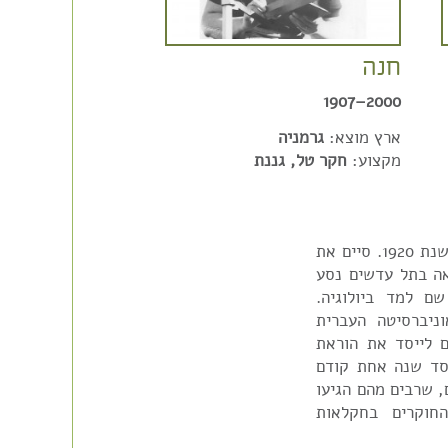
חנה
2000–1907
ארץ מוצא:
גרמניה
מקצוע:
חקר טל, גננת
דר' שמואל דובדבני נולד באוקראינה, ועלה ארצה בשנת 1920. סיים את
אה בתל עדשים נסע
ם למד ביולוגיה.
יברסיטה העברית
דר' בירם לייסד את הוראת
סד שנה אחת קודם
, שרבים מהם הגיעו
חוקרים בחקלאות