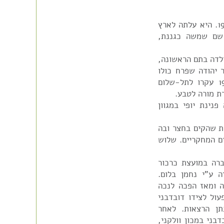
חנה דובדבני לבית מרכוס נולדה בגרמניה בשנת 1907. היא עלתה לארץ
ברנר, שם שמשה כגננת,
ולדה בתם הראשונה,
 יהודה שפרח כולו
בנוריות. לימים נולדו הבנות יעל ורחל. בשנת 1936 עקרו לתל-שלום
ת מורה לטבע.
ינת יופי במגוון
ת שהקים בחצר ובה
ם המחקריים. שלוש
ברה במועצת כרכור
 ע"י נחמן בלום.
ה ומאז הפכה לנכה
ול לצידו דובדבני
תן הרצאות. לאחר
בני במכון וולקני,