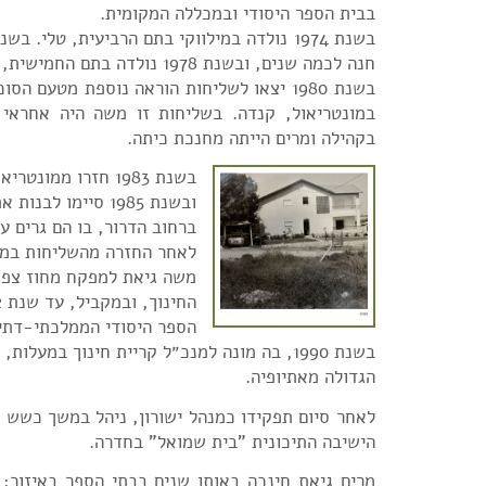
בבית הספר היסודי ובמכללה המקומית.
חנה לכמה שנים, ובשנת 1978 נולדה בתם החמישית, יפית.
בשנת 1980 יצאו לשליחות הוראה נוספת מטעם ה
במונטריאול, קנדה. בשליחות זו משה היה אחראי 
בקהילה ומרים הייתה מחנכת כיתה.
בשנת 1983 חזרו ממונ
ובשנת 1985 סיימו לב
ברחוב הדרור, בו הם גרים עד
לאחר החזרה מהשליחות במו
משה גיאת למפקח מחוז צפו
הספר היסודי הממלכתי-דתי 
בשנת 1990, בה מונה למנכ״ל קריית חינוך במעלו
הגדולה מאתיופיה.
הישיבה התיכונית "בית שמואל" בחדרה.
מרים גיאת חינכה באותן שנים בבתי הספר באיזור: 