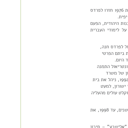
בשנת 1974 נולדה במילווקי בתם הרביעית, טלי. בשנת 1976 חזרו לפרדס
סוכנות היהודית, הפעם
על לימודי העברית
טריאול לפרדס חנה,
נות את ביתם הפרטי
 היום.
נטריאול התמנה
ן של משרד
החינוך, ובמקביל, עד שנת 1992, ניהל את בית
ישורון, למעט
ת, וקלט עולים מהעליה
לאחר סיום תפקידו כמנהל ישורון, ניהל במשך כשש שנים, עד 1998, את
"אלישבע" – תיכון