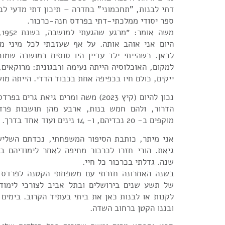
דתי לבנות, "תחכמוני" בחדרה – תיכון דתי מדעי לבני
ספר יסודי ממלכתי-דתי בפרדס חנה-כרכור.
מש
היום אני אוהב אותה. על אף שעזבתי לכל מיני מ
לכאן. כשהייתי ילד עדיין היו סוסים במושבה שמוב
למקום, האוכלוסיה הייתה נעימה ורבגונית: מרוקאים,
ייקים, כולם חיו בכפיפה אחת בכבוד הדדי. הייתה מו
נכון להיום (קיץ 2023) משה ומרים גיאת גר
הדרור, ולהם חמש בנות, ארבע מהן תושבות פרד
מוקפים ב- 20 נכדיהם, ו- 14 נינים ועוד אחד בדרך.
אני מיתר, כותבת הסיפור המשפחתי, נכדתם השליש
גיאת. הורי חזרו לכרכור מחיפה לאחר לימודיהם בט
שנה. גדלתי בכרכור כל חיי.
בשנה האחרונה חזרתי עם משפחתי הקטנה לפרדס ח
של תשע שנים בירושלים ובתל אביב לצורכי לימודי
לקנות או לבנות כאן את ביתי בעתיד הקרוב. בימים א
ובננו הקטן ברחוב השדה.