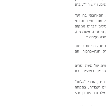
ם, ו"ישורון", בית
ה אומר: ״מרגע שהגעתי למושבה, בשנת 1952, התאהבתי בה ועד
קומות תמיד חזרתי
ילים דברים ממקום
 תימנים, אשכנזים,
שבה נעימה.״
ים בפרדס חנה בביתם ברחוב
ס חנה-כרכור. הם
ית של משה ומרים
כניון כשהייתי בת
נה, אחרי "גלות"
ם ועבודה, בתקווה
לו גרה עם בן זוגי