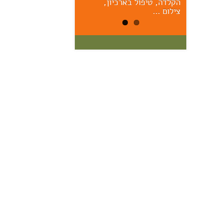
הקלדה, טיפול בארכיון,
הראשונים – יום ששי הקרוב,
17/7, 11:00 אוצר: מרק יודל
צילום …