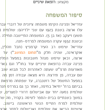
מקצוע:
רופאת שיניים
סיפור המשפחה
עזריאל ופנינה הקימו משפחה ציונית של דוברי עבר
עלו ארצה בשנת 1923 עם שני ילדיהם: שולמ
תשע) ויעקב (אז בן 5). המשפחה התיישבה תחי
ובשנת 1932 עקרה המשפחה לפרדס-חנה.
עזריאל שימש רב העיר קרמניץ (חבל ווהלין,
אוקראינה, שהיה חלק מ"
תחום המושב
") עד ע
ארצה, וכאן שימש מנהל חשבונות במפעל המל
פנינה עבדה כרופאת שיניים עוד בחו"ל וגם בארץ
מאורעות תרפ"ט שעתה לאזהרות לבל תבוא שוב לג
שם עבדה, פן תירצח. היא מצאה עבודה זמן מה ב
במפעל החשמל של רוטנברג, עד שפתחה מרפאת ש
בביתם ברח' יחיאל בחיפה, ואחר כך גם בפרדס חנה.
שולמית נסעה יחד עם אבישלום דרורי למצרים, ש
במשך כשנתיים בבית-הספר לטיסה בקהיר, מה שה
שולמית לפרח הטייס הנשי הראשונה בישוב. נ
אישיות הביאו את שולמית ואבישלום לחזור ארצה