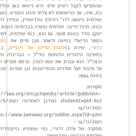
שהספיקו לקבל רשיון טיס. היא נישאו כאן ונולד
בת, איה, אך הנישואים לא צלחו והזוג התגרש. כעב
שולמית נישאה לדר' רודולף גולדשטיין, ונולדו לה
בנות: מיכל ודינה. שולמית נפטרה בבנימינה בשנת 2011.
יעקב נולד בשנת 1918. גם הוא, כמו שולמית,
הספר הריאלי בחיפה ולאחר מכן סיים את
בית
כדורי
, שירת ב
פלוגות הלילה של וינגייט
, ב'ה
בחטיבה היהודית הלוחמת (חי"ל = הבריגדה היה
ובצה"ל. הוא עברת את שמו לגורן. פרסם ספרים תע
על מינהל ועל תולדות ההתיישבות וכן ספרות יפה.
בשנת 1994.
מקורות:
://jwa.org/encyclopedia/article/goldstein-
14/11/2021
ps://www.jwmww2.org/soldier.aspx?id=9701
– 14/11/2021
מחקרה של צילה דרורי, כפי שמופיע בויקיפדיה
שולמית גורנגוט-גולדשטיין.