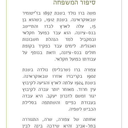
סיפור המשפחה
משה ברו נולד בשנת 1897 בז'יטומיר
שבאוקראינה. בשנת 1912, כשהוא בן
15, עלה לארץ לבדו והתיישב
בנס-ציונה. הוא עבד כפועל חקלאי
ובמקביל למד הנהלת חשבונות
ואנגלית. לימים עבד כפקיד בקופת
חולים בנס-ציונה, וזאת בנוסף על
עבודתו כפועל חקלאי.
צפורה ברו (שרבליס) נולדה בשנת
1902 בקריבויו אוזרו שבאוקראינה.
בשנת 1924 עלתה לארץ והגיעה לקיבוץ
עין חרוד. מאוחר יותר עברה לקיבוץ
יגור ומשם לזכרון יעקב. היא עבדה
בעבודת כפיים והשתתפה בסלילת
הכביש לשפיה.
אחותה של צפורה, שרה, התגוררה
בתל-אביב והיא שידכה בינה לבין