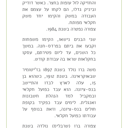
והחזיקה לול עופות בחצר. כאשר דודיק
וביניק גדלו, הם לקחו על עצמם את
העבודה במשק והקימו יחד משק
חקלאי מפותח.
צפורה נפטרה בשנת 1984.
שני הבנים נישאו, הקימו משפחות
וקבעו את ביתם בפרדס-חנה. במשך
כל השנים, עד ליום פטירתם, עסקו
בחקלאות שראו בה עבודת קודש.
משה ברו נולד בשנת 1897 בז'יטומיר
שבאוקראינה. בשנת 1912, כשהוא בן
15, עלה לארץ לבדו והתיישב
בנס-ציונה. הוא עבד כפועל חקלאי
ובמקביל למד הנהלת חשבונות
ואנגלית. לימים עבד כפקיד בקופת
חולים בנס-ציונה, וזאת בנוסף על
עבודתו כפועל חקלאי.
צפורה ברו (שרבליס) נולדה בשנת