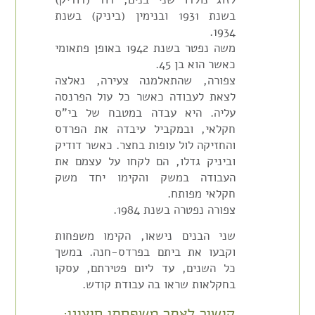
בשנת 1931 ובנימין (ביניק) בשנת
1934.
משה נפטר בשנת 1942 באופן פתאומי
כאשר הוא בן 45.
צפורה, שהתאלמנה צעירה, נאלצה
לצאת לעבודה כאשר כל עול הפרנסה
עליה. היא עבדה במטבח של בי"ס
חקלאי, ובמקביל עיבדה את הפרדס
והחזיקה לול עופות בחצר. כאשר דודיק
וביניק גדלו, הם לקחו על עצמם את
העבודה במשק והקימו יחד משק
חקלאי מפותח.
צפורה נפטרה בשנת 1984.
שני הבנים נישאו, הקימו משפחות
וקבעו את ביתם בפרדס-חנה. במשך
כל השנים, עד ליום פטירתם, עסקו
בחקלאות שראו בה עבודת קודש.
קישור לאתר משפחתי חיצוני: