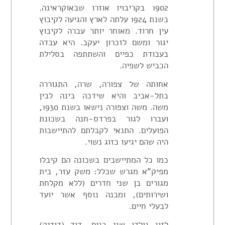
1902 בקריבויו אוזרו שבאוקראינה.
בשנת 1924 עלתה לארץ והגיעה לקיבוץ
עין חרוד. מאוחר יותר עברה לקיבוץ
יגור ומשם לזכרון יעקב. היא עבדה
בעבודת כפיים והשתתפה בסלילת
הכביש לשפיה.
אחותה של צפורה, שרה, התגוררה
בתל-אביב והיא שידכה בינה לבין
משה. משה וצפורה נישאו בשנת 1930,
ועברו לגור בפרדס-חנה בשכונת
הפועלים. התנאי לקבלתם להתיישבות
היה שהם יגיעו כזוג נשוי.
כמו כל המתיישבים בשכונה הם קיבלו
מפיק"א מגרש שכלל: משק עזר, בית
מגורים בן שני חדרים (ללא מקלחת
ושירותים), ומבנה נוסף אשר יועד
לבעלי חיים.
לזוג נולדו שני בנים, דוד (דודיק)