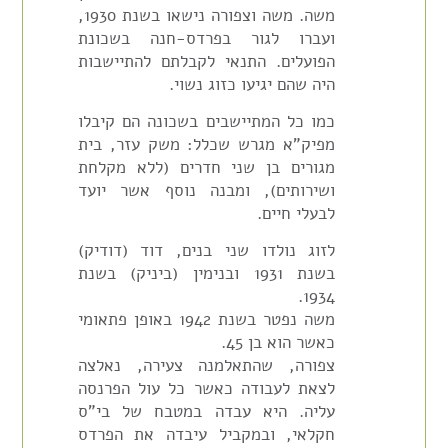
משה. משה וצפורה נישאו בשנת 1930,
ועברו לגור בפרדס-חנה בשכונת
הפועלים. התנאי לקבלתם להתיישבות
היה שהם יגיעו כזוג נשוי.
כמו כל המתיישבים בשכונה הם קיבלו
מפיק"א מגרש שכלל: משק עזר, בית
מגורים בן שני חדרים (ללא מקלחת
ושירותים), ומבנה נוסף אשר יועד
לבעלי חיים.
לזוג נולדו שני בנים, דוד (דודיק)
בשנת 1931 ובנימין (ביניק) בשנת
1934.
משה נפטר בשנת 1942 באופן פתאומי
כאשר הוא בן 45.
צפורה, שהתאלמנה צעירה, נאלצה
לצאת לעבודה כאשר כל עול הפרנסה
עליה. היא עבדה במטבח של בי"ס
חקלאי, ובמקביל עיבדה את הפרדס