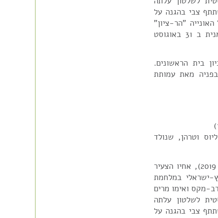
טית לשלטון עלתה
תף צבי בהגנה על
אונייה "הר-ציון"
שהייתה בשיירה בריטית שהוטבעה ע"י צוללת גרמנית ב 31 באוגוסט
ן בית הראשונים.
ים בפניה מאת עמותת
וס וטרהן, שנולד
לפי מידע שקיבלנו מאת "לתת פנים לנופלים" (יוני 2019), אחיו הצעיר
ץ-ישראלי במלחמת
גרמניה ב 1920. אביו היה דב-מקס ואימו מרים
טית לשלטון עלתה
תף צבי בהגנה על