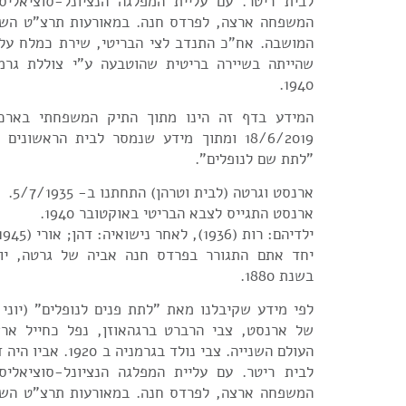
לבית ריטר. עם עליית המפלגה הנציונל-סוציאליס
המשפחה ארצה, לפרדס חנה. במאורעות תרצ"ט השת
המושבה. אח"כ התנדב לצי הבריטי, שירת כמלח על ה
1940.
המידע בדף זה הינו מתוך התיק המשפחתי בארכיו
18/6/2019 ומתוך מידע שנמסר לבית הראשונ
"לתת שם לנופלים".
ארנסט וגרטה (לבית וטרהן) התחתנו ב- 5/7/1935.
ארנסט התגייס לצבא הבריטי באוקטובר 1940.
ילדיהם: רות (1936), לאחר נישואיה: דהן; אורי (1945)
יחד אתם התגורר בפרדס חנה אביה של גרטה, יולי
בשנת 1880.
של ארנסט, צבי הרברט ברגהאוזן, נפל כחייל אר
העולם השנייה. צבי נולד ב
לבית ריטר. עם עליית המפלגה הנציונל-סוציאליס
המשפחה ארצה, לפרדס חנה. במאורעות תרצ"ט השת