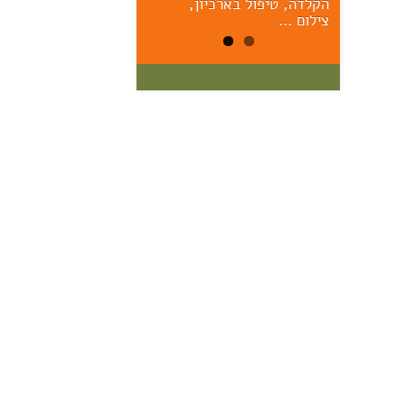
הקלדה, טיפול בארכיון,
הראשונים – יום ששי הקרוב,
17/7, 11:00 אוצר: מרק יודל
צילום …