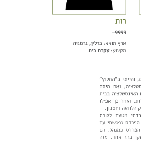
רות
9999–
ארץ מוצא:
ברלין, גרמניה
מקצוע:
עקרת בית
 והייתי ב"החלוץ"
לציה, ואם היתה
ת האינסטלציה בבית
ת, ואחר כך אפילו
 הלוואה וחסכון.
בדתי מטעם לשכת
 הפרדס נפגשתי עם
הפרדס כמנהל. הם
קן ברז אחד. מזה