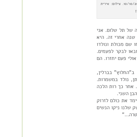
10/10/2021. צילום: אירית
ן
19. זה היה בהתחלה של תל שלום. אני
 שנה אחרי זה. היא
 שם מכולת ונולדו
עזבו את ישראל לפני 20 שנה, ובאו לבקר לפעמים.
ולי פעם יחזרו. הם
 ב"החלוץ" בברלין,
תן, נולד במשמרות.
. אחר כך רות הלכה
הבן השני.
ימד את כולם לזרוק
ק שלנו ניקו הנשים
טרה…"