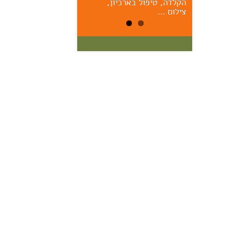
הקלדה, טיפול בארכיון,
הראשונים – יום ששי הקרוב,
17/7, 11:00 אוצר: מרק יודל
צילום …