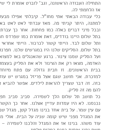
התחילה העבודה הראשונה, וגב' לוברט אומרת לי שי
אז הלחמתי לה.
כלי עבודה הבאתי אתי מחו"ל. קיבלתי אפילו מבעל
למתנה, היתר קניתי פה. מאז עבדתי לאט לאט באי
ובכל מיני דברים כאלה כמו פחחות. אחר כך עברתי
בתל שלום היינו בודדים, זאת אומרת כמו שפרדס חנ
ותל שלום לבד. הייתי קשור לכרכור. הייתי אחראי 
בתל שלום. הסליקים שלנו היו במגרשים שלנו. חפרנ
ועל הסליק שמנו צינור. ברגע שהאנגלים באו למצו
האדמה, מצאו רק את הצינור ולא את הסליק בעצמו.
בבית הראשונים. זו חבית גדולה עם פתח מיוח
למזכרת. אני חושב שגם אצל פריזל במגרש יש עוד
כזה. זה דבר שצריך להראות לילדים. אפשר להביא א
להם מה זה סליק.
כל תושב תל שלום הלך לשמירה. סביב סביב חפרנ
נכנסנו. לא היו עמדות עדיין אצלנו. אחר כך הקשר
עם עין שמר. על בית אחד בנינו מגדל קטן, מגדל שמי
את המגדל מפני שיש קומה שניה על הבית. אולי מ
עוד משהו. בנינו אז את המגדל והלכנו לשמירה – 
משם נתנו איתות בפנס במקום טלפון.