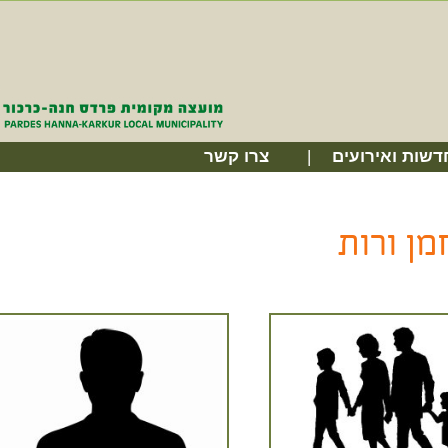
דשות ואירועים
צרו קשר
מן ורות