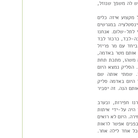
ש לה משפך שנוזל,
 מקצוע איזה כלים
נסטלציה במגרשים
 לתל-שלום. אנחנו
ה-לבד, כרכור לבד
ביחד עם מר פריזל
ו אותם מטר באדמה,
א משהו, מתכת תחת
 הסליק נמצא היום
ד. שמתי אותה שם
 היום באדמה סליק
ותם הנה. זה יסביר
ו חפירות, ובערב
 היה על-ידי איתות
רה. היום לא רואים
בפנים אפשר לראות
כל אחד לילה אחר.