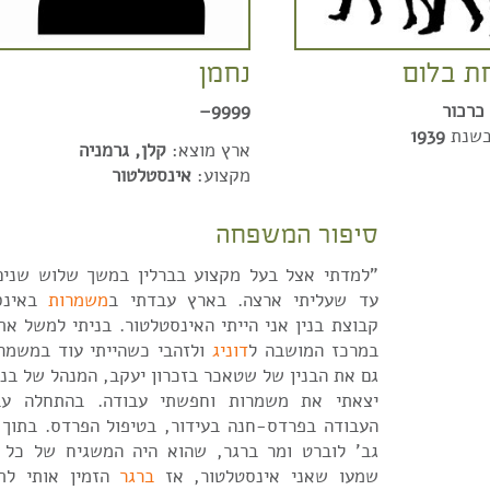
 בלום
נחמן
כרכור
9999–
בשנת
1939
ארץ מוצא:
קלן, גרמניה
מקצוע:
אינסטלטור
סיפור המשפחה
"למדתי אצל בעל מקצוע בברלין במשך שלוש שנים,
עד שעליתי ארצה. בארץ עבדתי ב
משמרות
באינסט
קבוצת בנין אני הייתי האינסטלטור. בניתי למשל א
במרכז המושבה ל
דוניג
ולזהבי כשהייתי עוד במשמרו
גם את הבנין של שטאכר בזכרון יעקב, המנהל של בנק
יצאתי את משמרות וחפשתי עבודה. בהתחלה ע
העבודה בפרדס-חנה בעידור, בטיפול הפרדס. בתוך
גב' לוברט ומר ברגר, שהוא היה המשגיח של כל 
שמעו שאני אינסטלטור, אז
ברגר
הזמין אותי לת