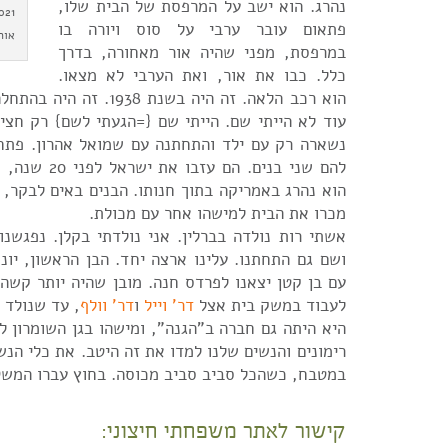
נהרג. הוא ישב על המרפסת של הבית שלו,
פתאום עובר ערבי על סוס ויורה בו
אור
במרפסת, מפני שהיה אור מאחורה, בדרך
כלל. כבו את אור, ואת הערבי לא מצאו.
הוא רכב הלאה. זה היה בשנת 38
עוד לא הייתי שם. הייתי שם {=הגעתי לשם} רק חצי
נשארה רק עם ילד והתחתנה עם שמואל אהרון. פתחו
להם שני בנים. הם 
הוא נהרג באמריקה בתוך חנותו. הבנים באים לבקר, א
מכרו את הבית למישהו אחר עם מכולת.
אשתי רות נולדה בברלין. אני נולדתי בקלן. נפגשנו
ושם גם התחתנו. עלינו ארצה יחד. הבן הראשון, יונ
עם בן קטן יצאנו לפרדס חנה. מובן שהיה יותר קשה
לעבוד במשק בית אצל
דר' וייל
ו
דר' וולף
, עד שנולד 
היא היתה גם חברה ב"הגנה", ומישהו בגן השומרון ל
רימונים והנשים שלנו למדו את זה היטב. את כלי הנש
במטבח, כשהכל סביב סביב מכוסה. בחוץ עברו המש
קישור לאתר משפחתי חיצוני: