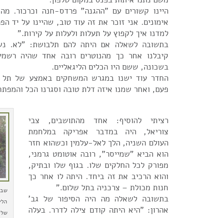
היינו קשורים עם "ההגנה" פרדס-חנה וכרכור. מהנס
אימונים. אני זוכר את זה עוד טוב, שהיינו על יד הפ
למדנו איך לקפוץ על תעלות ולעלות על קירות."
בתשובה לשאלה אם היתה להם תלבושת: "לא. נשק
קיבלנו אחר כך מהנוטרים רובה אחד שהיה רשמי
בשכונה, ששם היו הכלים הליגאליים.
החדר עוד ישנו במגרש המשחקים באמצע של תל ש
פעם, ואחר שמנו איזה דלת טובה וסגרנו הכל והמפתח
רציתי להוסיף: אחד מהתושבים, צבי
צוריאל, היה במדבר אפריקה במלחמת
העולם השניה, הלך לאל-עלמין וכשהוא חזר
הוא הביא "שמייסר", רובה אוטומט גרמני,
מפורק לכל החלקים שלו. בגוף שלו ובתיק,
והוא הרכיב את זה ביחד. היתה לו אחר כך
חנות מכולת – צרכניה בתל שלום."
שבה
בתשובה לשאלה מה היה הסיפור של גב'
הלי
אהרון: "היא היתה קודם צילה לדרר. בעלה
של