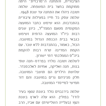
הציבורית, והתחנה ה"מרכזית" היתה
ממוקמת בחצר בית המשפחה. שלמה
וטובה ניהלו את התחנה עד שנת 1948.
שלמה עסק כל חייו בפעילות ציבורית
בהתנדבות. הוא שימש כחבר המועצה
המקומית מטעם המפד"ל, כיהן שנים
רבות כיו"ר המועצה הדתית ושימש
כגבאי בבית הכנסת הגדול במושבה.
הכול, כאמור, בהתנדבות ללא שכר. עם
הקמת המדינה טרח רבות להקמת
ביה"ס הממלכתי דתי ישורון.
לשלמה וטובה נולדו בפרדס-חנה שתי
בנות, חנה ואליקה, אחיות לאלכסנדר.
שלושת הילדים הם תושבי המושבה.
חלק מניניהם גרים במושבה והם דור
חמישי למייסדי המושבה.
שלמה בירנבוים נולד בשנת 1902 בעיר
לודז' בפולין. הוא עלה לארץ בשנת
1921 (בעלייה השלישית) עם אביו, הרב