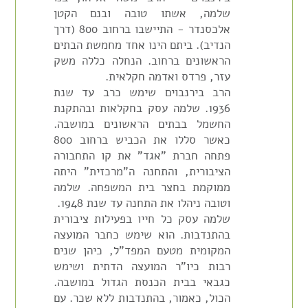
שלמה, אשתו טובה ובנם הקטן
אלכסנדר - התיישבו ברחוב 800 (דרך
הנדיב). ביתם הינו אחד מחמשת הבתים
הראשונים ברחוב. הנחלה כללה משק
עזר, פרדס ואדמה חקלאית.
הרב בירנבוים שימש כרב עד שנת
1936. שלמה עסק בחקלאות ובהתקנת
החשמל בבתים הראשונים במושבה.
כאשר סללו את הכביש ברחוב 800
פתחה חברת "אגד" את קו התחבורה
הציבורית, והתחנה ה"מרכזית" היתה
ממוקמת בחצר בית המשפחה. שלמה
וטובה ניהלו את התחנה עד שנת 1948.
שלמה עסק כל חייו בפעילות ציבורית
בהתנדבות. הוא שימש כחבר המועצה
המקומית מטעם המפד"ל, כיהן שנים
רבות כיו"ר המועצה הדתית ושימש
כגבאי בבית הכנסת הגדול במושבה.
הכול, כאמור, בהתנדבות ללא שכר. עם