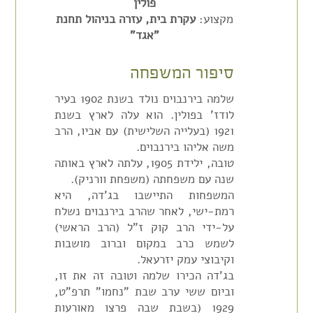
פולין
מקצוע:
עקרת בית, עזרה בניהול תחנת
"אגד"
סיפור המשפחה
שלמה בירנבוים נולד בשנת 1902 בעיר
לודז' בפולין. הוא עלה לארץ בשנת
1921 (בעלייה השלישית) עם אביו, הרב
משה אליהו בירנבוים.
טובה, ילידת 1905, עלתה לארץ באותה
שנה עם משפחתה (משפחת וורניק).
המשפחות התיישבו בג'דה, היא
רמת-ישי, לאחר שהרב בירנבוים נשלח
על-ידי הרב קוק ז"ל (הרב הראשי)
לשמש כרב במקום וברוב מושבות
וקיבוצי עמק יזרעאל.
בג'דה הכירו שלמה וטובה זה את זו,
וביום ששי ערב שבת "נחמו" תרפ"ט,
1929 (בשבת שבה פרצו מאורעות