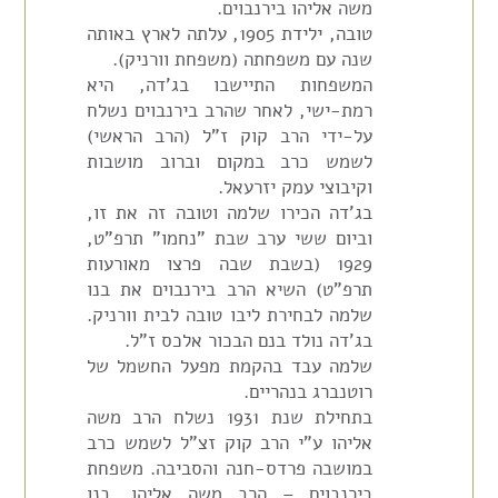
משה אליהו בירנבוים.
טובה, ילידת 1905, עלתה לארץ באותה
שנה עם משפחתה (משפחת וורניק).
המשפחות התיישבו בג'דה, היא
רמת-ישי, לאחר שהרב בירנבוים נשלח
על-ידי הרב קוק ז"ל (הרב הראשי)
לשמש כרב במקום וברוב מושבות
וקיבוצי עמק יזרעאל.
בג'דה הכירו שלמה וטובה זה את זו,
וביום ששי ערב שבת "נחמו" תרפ"ט,
1929 (בשבת שבה פרצו מאורעות
תרפ"ט) השיא הרב בירנבוים את בנו
שלמה לבחירת ליבו טובה לבית וורניק.
בג'דה נולד בנם הבכור אלכס ז"ל.
שלמה עבד בהקמת מפעל החשמל של
רוטנברג בנהריים.
בתחילת שנת 1931 נשלח הרב משה
אליהו ע"י הרב קוק זצ"ל לשמש כרב
במושבה פרדס-חנה והסביבה. משפחת
בירנבוים – הרב משה אליהו, בנו