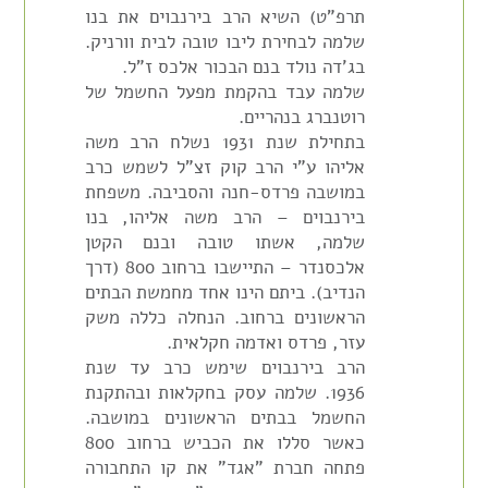
תרפ"ט) השיא הרב בירנבוים את בנו
שלמה לבחירת ליבו טובה לבית וורניק.
בג'דה נולד בנם הבכור אלכס ז"ל.
שלמה עבד בהקמת מפעל החשמל של
רוטנברג בנהריים.
בתחילת שנת 1931 נשלח הרב משה
אליהו ע"י הרב קוק זצ"ל לשמש כרב
במושבה פרדס-חנה והסביבה. משפחת
בירנבוים – הרב משה אליהו, בנו
שלמה, אשתו טובה ובנם הקטן
אלכסנדר – התיישבו ברחוב 800 (דרך
הנדיב). ביתם הינו אחד מחמשת הבתים
הראשונים ברחוב. הנחלה כללה משק
עזר, פרדס ואדמה חקלאית.
הרב בירנבוים שימש כרב עד שנת
1936. שלמה עסק בחקלאות ובהתקנת
החשמל בבתים הראשונים במושבה.
כאשר סללו את הכביש ברחוב 800
פתחה חברת "אגד" את קו התחבורה