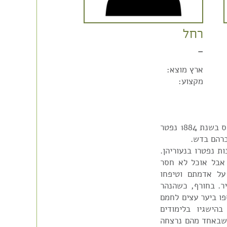
רחל
–
ארץ מוצא:
מקצוע:
זבולון בדש, אחיו של אבי משה, נולד בגרודנו בבלרוס בשנת 1884 נפטר
רהם נולדו 11 ילדים, 6 בנות ו-5 בנים. 3 בנות נפטרו בנעוריהן.
אבל אוכל לא חסר
על אדמתם וטיפחו
יר. בחורף, כשהנהר
פו ביער עצים לחמם
הישגיו בלימודים
, שבאחד מהם נרצחה