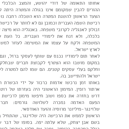
אחותו התאומה של דודי יהושע, והמצב הכלכלי 
ההורים להבין שמקומם אינו בגולה והמטרה היתה ל
הצעד הראשון להשגת המטרה הוא השכלה רחבה נוסף
רכישת השפה העברית וכמובן גם לא לוותר על רכישת
זבולון לאנגליה לקרובי משפחה. באנגליה הוא מיצה א
כלכלה, ולא זנח את לימודי העברית. כל העת 
המשפחה ולקח על עצמו את המשימה לעזור למשפ
לארץ ישראל.
לאחר תום לימודיו נכנס עם שותף לעסקי ברזל, וגם
במקום מושבו הוא הצטרף לקבוצת חברים שבחלקה 
וחלקם בעלי עסקים קטנים. הם שמו להם למטרה לק
ישראל ולהתיישב בה.
באותו זמן נרכשו אדמות כרכור על ידי הכשרת ה
ארתור רופין. המימון הראשוני היה בעזרתו של רוט
דרש בחזרה את כספו ושוב חיפשו מימון לרכישת ג
הפעם האדמה נמכרה לשלושה גורמים: חברת 
שלזינגר-מיליונר מרוסיה והועד האודסאי.
הראשון לממש את הרכישה היה שלזינגר, שהתחיל בב
בשם אבן יצחק, שלא עלתה יפה. בסופו של דבר של
בגלל המהפכה ברוסיה, ומכר את חלקו באדמה לגור