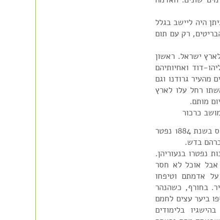
תן היה ליישב בגלל
בריטים, רק עם תום
לארץ ישראל. ראשון
יהו-דוד ואחיותיהם
 מהעיר גרודנו וגם
שתו רחל עלו לארץ
זבולון בדש, אחיו של אבי משה, נולד בגרודנו בבלרוס בשנת 1884 נפטר
רהם נולדו 11 ילדים, 6 בנות ו-5 בנים. 3 בנות נפטרו בנעוריהן.
אבל אוכל לא חסר
על אדמתם וטיפחו
יר. בחורף, כשהנהר
פו ביער עצים לחמם
הישגיו בלימודים