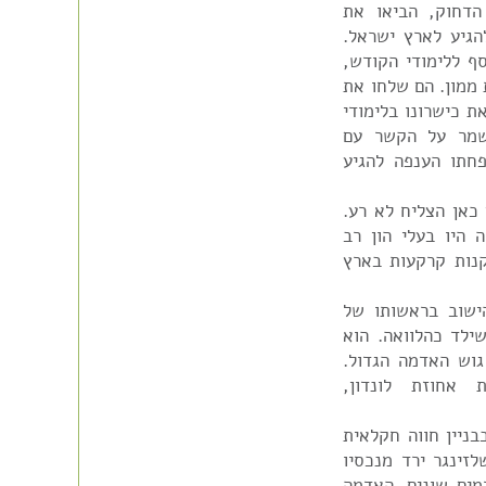
הדחוק, הביאו את
הגיע לארץ ישראל.
 ללימודי הקודש,
 ממון. הם שלחו את
ת כישרונו בלימודי
שמר על הקשר עם
חתו הענפה להגיע
 כאן הצליח לא רע.
היו בעלי הון רב
נות קרקעות בארץ
ישוב בראשותו של
שילד כהלוואה. הוא
וש האדמה הגדול.
אחוזת לונדון,
ניין חווה חקלאית
זינגר ירד מנכסיו
מים שונים. האדמה