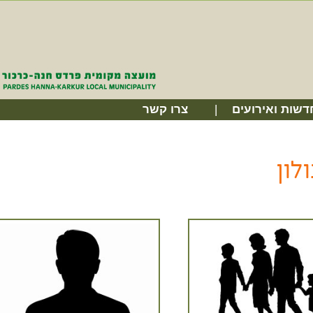
דשות ואירועים
צרו קשר
לון