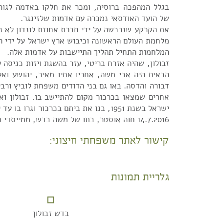
בגלל המהפכה ברוסיה, ומכר את חלקו באדמה לגור
של הועד האודסאי נמכרה עם אדמות שלזינגר.
את הקרקע שנרכשה על ידי חברת אחוזת לונדון לא ני
מלחמת העולם הראשונה וכיבוש ארץ ישראל על ידי ה
המלחמות התחיל תהליך התיישבות על אדמות אלה.
זבולון, שהיה אזרח בריטי, עזר בהשגת ויזות כניסה 
הבאים היה אבי משה, אחריו אחיו מאיר, יהושע ואל
דבורה והדסה. באו גם בני הדודים משפחת לוביץ ורבים
אחרים שמצאו בכרכור מקום להתיישב בו. זבולון וא
ישראל בשנת 1951, בנו את ביתם בכרכור וגרו בו עד יום מותם.
14.7.2016 חוה אוסטר, בתו של משה בדש, ממייסדי מושב כרכור
קישור לאתר משפחתי חיצוני:
גלריית תמונות
בדש זבולון