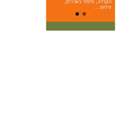
הקלדה, טיפול בארכיון,
הראשונים – יום ששי הקרוב,
17/7, 11:00 אוצר: מרק יודל
צילום …