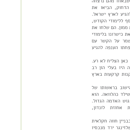
, שבאחד מהם נרצחה
הדחוק, הביאו את
הגיע לארץ ישראל.
 ללימודי הקודש,
 ממון. הם שלחו את
ת כישרונו בלימודי
שמר על הקשר עם
חתו הענפה להגיע
 כאן הצליח לא רע.
היו בעלי הון רב
נות קרקעות בארץ
ישוב בראשותו של
שילד כהלוואה. הוא
וש האדמה הגדול.
אחוזת לונדון,
ניין חווה חקלאית
זינגר ירד מנכסיו