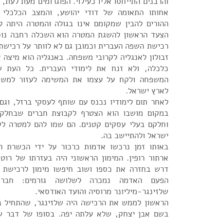
והרבנים התייחסו אליו כעילוי. הפוגרומים מעת לעת
אחותו התאומה של דודי יהושע, והמצב הכלכלי 
ההורים להבין שמקומם אינו בגולה והמטרה היתה ל
הצעד הראשון להשגת המטרה הוא השכלה רחבה נוסף
רכישת השפה העברית וכמובן גם לא לוותר על רכישת
זבולון לאנגליה לקרובי משפחה. באנגליה הוא מיצה א
כלכלה, ולא זנח את לימודי העברית. כל העת 
המשפחה ולקח על עצמו את המשימה לעזור למשפ
לארץ ישראל.
לאחר תום לימודיו נכנס עם שותף לעסקי ברזל, וגם
במקום מושבו הוא הצטרף לקבוצת חברים שבחלקה 
וחלקם בעלי עסקים קטנים. הם שמו להם למטרה לק
ישראל ולהתיישב בה.
באותו זמן נרכשו אדמות כרכור על ידי הכשרת ה
ארתור רופין. המימון הראשוני היה בעזרתו של רוט
דרש בחזרה את כספו ושוב חיפשו מימון לרכישת ג
הפעם האדמה נמכרה לשלושה גורמים: חברת 
שלזינגר-מיליונר מרוסיה והועד האודסאי.
הראשון לממש את הרכישה היה שלזינגר, שהתחיל בב
בשם אבן יצחק, שלא עלתה יפה. בסופו של דבר של