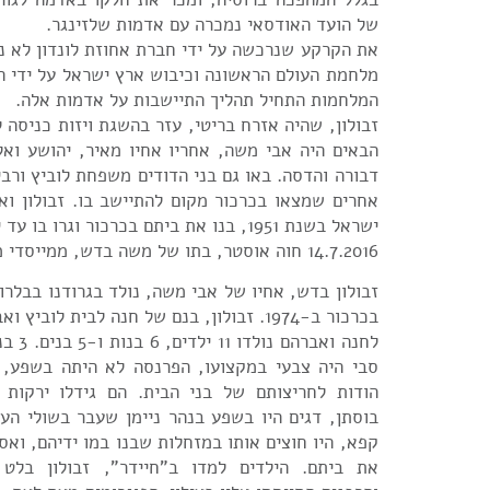
של הועד האודסאי נמכרה עם אדמות שלזינגר.
את הקרקע שנרכשה על ידי חברת אחוזת לונדון לא ני
מלחמת העולם הראשונה וכיבוש ארץ ישראל על ידי ה
המלחמות התחיל תהליך התיישבות על אדמות אלה.
זבולון, שהיה אזרח בריטי, עזר בהשגת ויזות כניסה 
הבאים היה אבי משה, אחריו אחיו מאיר, יהושע ואל
דבורה והדסה. באו גם בני הדודים משפחת לוביץ ורבים
אחרים שמצאו בכרכור מקום להתיישב בו. זבולון וא
ישראל בשנת 1951, בנו את ביתם בכרכור וגרו בו עד יום מותם.
14.7.2016 חוה אוסטר, בתו של משה בדש, ממייסדי מושב כרכור
בכרכור ב-1974. זבולון, בנם של חנה לבית לוביץ ואברהם בדש.
לחנה ואב
סבי היה צבעי במקצועו, הפרנסה לא היתה בשפע, 
הודות לחריצותם של בני הבית. הם גידלו ירקות 
בוסתן, דגים היו בשפע בנהר ניימן שעבר בשולי הע
קפא, היו חוצים אותו במזחלות שבנו במו ידיהם, ואס
את ביתם. הילדים למדו ב"חיידר", זבולון בלט ב