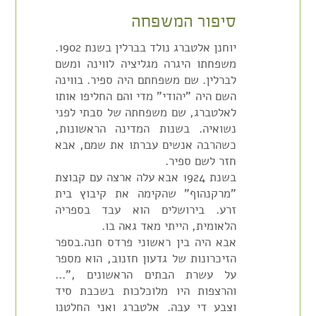
סיפור המשפחה
יוחנן אלטברג נולד בברלין בשנת 1902.
משפחתו היגרה מגליציה לווינה ומשם
לברלין. שם משפחתם היה ספיר. בווינה
השם היה "יהודי" מדי והם החליפו אותו
לאלטברג, שם משפחתה של סבתי לפני
נשואיה. בשנות המדינה הראשונות,
כשהרבה אנשים עברתו את שמם, אבא
חזר לשם ספיר.
בשנת 1924 אבא עלה ארצה עם קבוצת
"מרקנהוף" שהקימה את קיבוץ בית
זרע. בירושלים הוא עבד בספריה
הלאומית, הייתי מאד גאה בו.
אבא היה בין ראשוני פרדס חנה.בספר
הזיכרונות של גדעון חזנוב, הוא מספר
על עשרת הבתים הראשונים ,"…
והרצפות היו מלוכלכות בשכבת סיד
וצבע די עבה. אלטברג ואני החלטנו