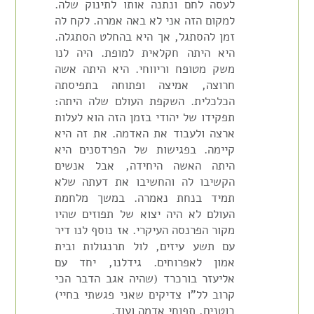
לעסה לחם ונתנה אותו לתינוק שלה.
למקום הזה אני לא באה אמרה. לקח לה
זמן להסתגל, אך היא בהחלט הסתגלה.
היא היתה חקלאית למופת. היה לנו
משק מטופח וריווחי. היא היתה אשה
חרוצה, אמיצה ופתוחה בתפיסתה
הכלכלית. השקפת העולם שלה היתה:
תפקידו של יהודי בזמן הזה הוא לעלות
ארצה ולעבוד את האדמה. את זה היא
קיימה. בפגישות של הפרדסנים היא
היתה האשה היחידה, אבל אנשים
הקשיבו לה והחשיבו את דעתה שלא
תמיד בנחת נאמרה. במשך מלחמת
העולם לא היה יצוא של תפוזים שהיו
מקור הפרנסה העיקרי. אז נוסף לנו דיר
עם תשע עיזים, לול תרנגולות ובית
אמון לאפרוחים. גידלנו, יחד עם
אליעזר בורכרד (שהיה אגב הדבר הכי
קרוב לל"ו צדיקים שאני פגשתי בחיי)
בוטנים, תפוחי אדמה ועוד.