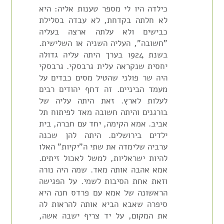
כילדה היו לי מספר טענות אליה: היא
לא חלתה בקדחת, לא עבדה בסלילת
כבישים ולא עלתה ארצה בעליה
"חשובה", העליה השניה או השלישית.
בשנת 1924 בערך היתה עליה גדולה
יחסית שנקראה עלית גרבסקי. גרבסקי
היה שר פולני שהטיל מסים כבדים על
מעמד הביניים. זה דחף יהודים רבים
לעלות לארץ. זאת היתה עליה של
בורגנים והיתה חשובה מאד לפיתוח תל
אביב. אמא הקימה, יחד עם חברה, בית
ילדים בירושלים. היתה להן שכנה
ערביה שלימדה את שתי ה"יקיות" האלו
להיות ישראליות, למשל לאכול זיתים.
אמא אהבה אותה מאד. שמה היה נורה
וזאת אחת הסיבות לשמי. על הפגישה
הראשונה של אמא עם פרדס חנה היא
סיפרה שאבא הביא אותה להראות לה
את המקום, על יד צריף ישבה אשה,