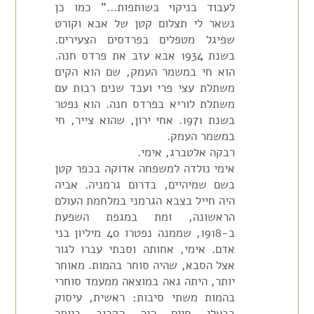
לעבוד בניקוי בשותפות…" כמו כן
נשאר לי תצלום קטן של אבא וקורט
שפיגל מטפלים בפרדסים הצעירים.
בשנת 1934 אבא עזב את פרדס חנה.
הוא חי במשמר העמק, שם הוא הקים
משתלת עצי פרי ועבד שנים רבות עם
משתלת לוריא בפרדס חנה. הוא נפטר
בשנת 1971. אחי ירון, שהוא צייר, חי
במשמר העמק.
רבקה אלטברג, אימי.
אימי נולדה למשפחה אדוקה בכפר קטן
בשם שמיהיים, בדרום גרמניה. אביה
היה חייל בצבא הגרמני במלחמת העולם
הראשונה, ומת במגפת השפעת
ב-1918, שממנה נפטרו 40 מיליון בני
אדם. אימי, אחותה וסבתי עברו לגור
אצל הסבא, שהיה סוחר בהמות. מאוחר
יותר, היתה גאה במוצאה ממעמד סוחרי
בהמות משתי סיבות: ראשית, עיסוק
בבעלי חיים היה הקרוב ביותר