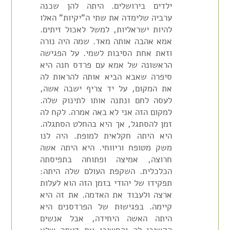
ילדים בירושלים. היתה להן שכנה
ערביה שלימדה את שתי ה"יקיות" האלו
להיות ישראליות, למשל לאכול זיתים.
אמא אהבה אותה מאד. שמה היה נורה
וזאת אחת הסיבות לשמי. על הפגישה
הראשונה של אמא עם פרדס חנה היא
סיפרה שאבא הביא אותה להראות לה
את המקום, על יד צריף ישבה אשה,
לעסה לחם ונתנה אותו לתינוק שלה.
למקום הזה אני לא באה אמרה. לקח לה
זמן להסתגל, אך היא בהחלט הסתגלה.
היא היתה חקלאית למופת. היה לנו
משק מטופח וריווחי. היא היתה אשה
חרוצה, אמיצה ופתוחה בתפיסתה
הכלכלית. השקפת העולם שלה היתה:
תפקידו של יהודי בזמן הזה הוא לעלות
ארצה ולעבוד את האדמה. את זה היא
קיימה. בפגישות של הפרדסנים היא
היתה האשה היחידה, אבל אנשים