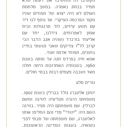
הקשיבו לה והחשיבו את דעתה שלא
תמיד בנחת נאמרה. במשך מלחמת
העולם לא היה יצוא של תפוזים שהיו
מקור הפרנסה העיקרי. אז נוסף לנו דיר
עם תשע עיזים, לול תרנגולות ובית
אמון לאפרוחים. גידלנו, יחד עם
אליעזר בורכרד (שהיה אגב הדבר הכי
קרוב לל"ו צדיקים שאני פגשתי בחיי)
בוטנים, תפוחי אדמה ועוד.
אמא חיה בפרדס חנה עד מותה בשנת
1960. בשנותיה האחרונות היתה חולה
מאד ושכבה פעמים רבות בבתי חולים.
נורית סלע
יוחנן אלטברג נולד בברלין בשנת 1902.
משפחתו היגרה מגליציה לווינה ומשם
לברלין. שם משפחתם היה ספיר. בווינה
השם היה "יהודי" מדי והם החליפו אותו
לאלטברג, שם משפחתה של סבתי לפני
נשואיה. בשנות המדינה הראשונות,