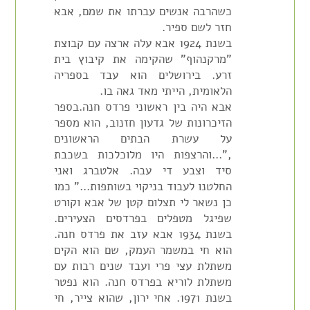
כשהרבה אנשים עברתו את שמם, אבא
חזר לשם ספיר.
בשנת 1924 אבא עלה ארצה עם קבוצת
"מרקנהוף" שהקימה את קיבוץ בית
זרע. בירושלים הוא עבד בספריה
הלאומית, הייתי מאד גאה בו.
אבא היה בין ראשוני פרדס חנה.בספר
הזיכרונות של גדעון חזנוב, הוא מספר
על עשרת הבתים הראשונים
,"...והרצפות היו מלוכלכות בשכבת
סיד וצבע די עבה. אלטברג ואני
החלטנו לעבוד בניקוי בשותפות..." כמו
כן נשאר לי תצלום קטן של אבא וקורט
שפיגל מטפלים בפרדסים הצעירים.
בשנת 1934 אבא עזב את פרדס חנה.
הוא חי במשמר העמק, שם הוא הקים
משתלת עצי פרי ועבד שנים רבות עם
משתלת לוריא בפרדס חנה. הוא נפטר
בשנת 1971. אחי ירון, שהוא צייר, חי