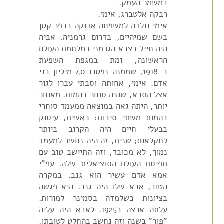
במשמר העמק.
רבקה אלטברג, אימי.
אימי נולדה למשפחה אדוקה בכפר קטן
בשם שמיהיים, בדרום גרמניה. אביה
היה חייל בצבא הגרמני במלחמת העולם
הראשונה, ומת במגפת השפעת
ב-1918, שממנה נפטרו 40 מיליון בני
אדם. אימי, אחותה וסבתי עברו לגור
אצל הסבא, שהיה סוחר בהמות. מאוחר
יותר, היתה גאה במוצאה ממעמד סוחרי
בהמות משתי סיבות: ראשית, עיסוק
בבעלי חיים היה הקרוב ביותר
לחקלאות; שנית, זה היה נחשב למעמד
נמוך, לא מכובד, וזה התיישב טוב עם
תפיסת העולם הסוציאלית שלה. עפ"י
אמא אדם עשיר הוא גנב. במקרה
הטוב, אבא שלו היה גנב. היא פגשה
בציונות כשלמדה בסמינר למורות.
עלתה ארצה ב1925. לאבא היה עליה
"פור" בשנה וזה נחשב בהחלט לטובתו.