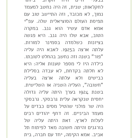
לחקלאות; שנית, זה היה נחשב למעמד
נמוך, לא מכובד, וזה התיישב טוב עם
תפיסת העולם הסוציאלית שלה. עפ"י
אמא אדם עשיר הוא גנב. במקרה
הטוב, אבא שלו היה גנב. היא פגשה
בציונות כשלמדה בסמינר למורות.
עלתה ארצה ב1925. לאבא היה עליה
"פור" בשנה וזה נחשב בהחלט לטובתו.
כילדה היו לי מספר טענות אליה: היא
לא חלתה בקדחת, לא עבדה בסלילת
כבישים ולא עלתה ארצה בעליה
"חשובה", העליה השניה או השלישית.
בשנת 1924 בערך היתה עליה גדולה
יחסית שנקראה עלית גרבסקי. גרבסקי
היה שר פולני שהטיל מסים כבדים על
מעמד הביניים. זה דחף יהודים רבים
לעלות לארץ. זאת היתה עליה של
בורגנים והיתה חשובה מאד לפיתוח תל
אביב. אמא הקימה, יחד עם חברה, בית