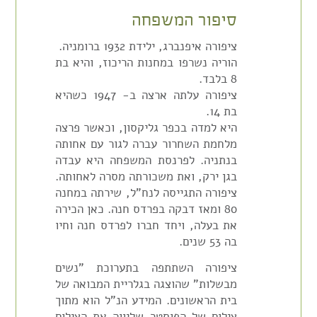
סיפור המשפחה
ציפורה איפנברג, ילידת 1932 ברומניה.
הוריה נשרפו במחנות הריכוז, והיא בת
8 בלבד.
ציפורה עלתה ארצה ב- 1947 כשהיא
בת 14.
היא למדה בכפר גליקסון, וכאשר פרצה
מלחמת השחרור עברה לגור עם אחותה
בנתניה. לפרנסת המשפחה היא עבדה
בגן ירק, ואת משכורתה מסרה לאחותה.
ציפורה התגייסה לנח"ל, שירתה במחנה
80 ומאז דבקה בפרדס חנה. כאן הכירה
את בעלה, ויחד חברו לפרדס חנה וחיו
בה 53 שנים.
ציפורה השתתפה בתערוכת "נשים
מבשלות" שהוצגה בגלריית המבואה של
בית הראשונים. המידע הנ"ל הוא מתוך
צילום של הפוסטר שליווה את הצילום