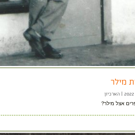
 מילר
|
הארכיון
רים אצל מילר?