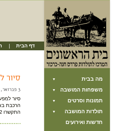
דף הבית
ח
סיור למפעלי
מה בבית
3 פברואר, 2022
משפחות המושבה
תמונות וסרטים
הרכבת באי
תולדות המושבה
התקשרו 052-3565022 עלות הסיור: כנדבת לבך (עובר...
חדשות ואירועים