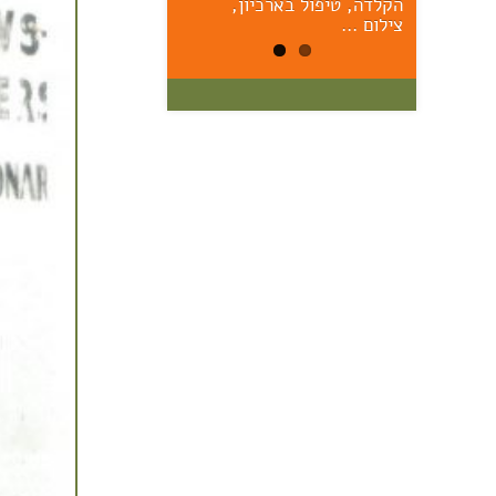
הקלדה, טיפול בארכיון,
הראשונים – יום ששי הקרוב,
17/7, 11:00 אוצר: מרק יודל
צילום …