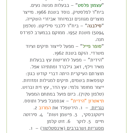
"
עצמון פלסט
" – בבעלות מנשה נעים.
ביח"ר לפלסטיק. נוסד בשנת 1966. מייצר
מוצרים מגוונים ובמיוחד אביזרי השקייה.
"
סילבנה
" – ביח"ר ללבני סיליקט. (טלפון
5094) משנת 1952. ממוקם בבמערב לפרדס
חנה.
"
סופר פייל
" – מפעל לייצור תיקים וציוד
משרדי. הוקם בשנת 1962.
"הידית" – מפעל לחריטות עץ בבעלות
מאיר וילף, זאב גילברד ומתתיהו אפל.
תוצרתם העיקרית היתה דברי קודש כגון:
קופסאות בשמים, תיקים למגילות ומזוזות.
ייצור מחומר גלמי: עץ הדר, עץ זית וברוש.
(טלפון 7170). כיום פועל במתחם המפעל
תיאטרון "הידית"
– אנסמבל פעיל ותוסס.
נגריות
– 1. הירשפלד את
המרוב
2.
ויטקובסקי, 3. פישמן ושות' 4. סירוטה
חיים 5. לוקר 6. זוט קלמן
מסגריות ושרברבים (אינסטלטור
) – 1.