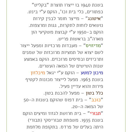
בשנת 1940 בו ייצרו תוצרת "בקליט"
כפתורים, כלי בית וכו', הוקם ע"י בינט.
"
איטונג
" – מייצר חומר לבנין קירות
נושאים לוחות לתקרות, גגות ומרצפות.
הוקם ב-1950 ע"י קבוצת משקיעי הון
מארה"ב בראשות פריש.
"
מדיזויס
" – מעבדות מרכזיות ומפעל ייצור
לשם יצוא של תמציות מרוכזות של שמנים
ותרכיזים ובסיסים מרוכזים. הוקם באמצע
שנות השישים של המאה העשרים.
מיכון למטע
– הוקם ע"י יגאל
מיכלזון
בשנת 1963. מפעל לייצור מכונות לקטיף
פירות והוא עדיין פעיל.
כלל בטון
– מפעל להכנת בטון.
"
כוכב
" – בית דפוס שהוקם בשנות ה-50
של המאה ה-20.
"
תבורי
" – בית חרושת לגזוז ומיצים הוקם
בשנת 1935. משפחת טבוריסקי (תבורי)
היתה בעלים של פרדס. בתקופת מלחמת