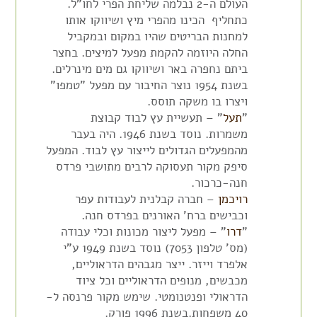
העולם ה-2 נבלמה שליחת הפרי לחו"ל.
כתחליף הכינו מהפרי מיץ ושיווקו אותו
למחנות הבריטים שהיו במקום ובמקביל
החלה היוזמה להקמת מפעל למיצים. בחצר
ביתם נחפרה באר ושיווקו גם מים מינרלים.
בשנת 1954 נוצר החיבור עם מפעל "טמפו"
ויצרו בו משקה תוסס.
"
תעל
" – תעשיית עץ לבוד קבוצת
משמרות. נוסד בשנת 1946. היה בעבר
מהמפעלים הגדולים לייצור עץ לבוד. המפעל
סיפק מקור תעסוקה לרבים מתושבי פרדס
חנה-כרכור.
רויכמן
– חברה קבלנית לעבודות עפר
וכבישים ברח' האורנים בפרדס חנה.
"
דרו
" – מפעל ליצור מכונות וכלי עבודה
(מס' טלפון 7053) נוסד בשנת 1949 ע"י
אלפרד וייזר. ייצר מגבהים הדראוליים,
מכבשים, מנופים הדראוליים וכל ציוד
הדראולי ופנטנומטי. שימש מקור פרנסה ל-
40 משפחות.בשנת 1996 פורק.