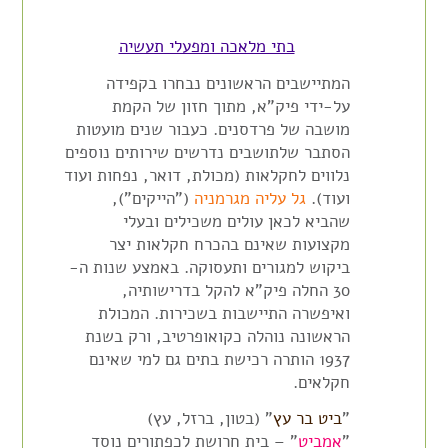
בתי מלאכה ומפעלי תעשיה
המתיישבים הראשונים נבחרו בקפידה
על-ידי פיק"א, מתוך חזון של הקמת
מושבה של פרדסנים. כעבור שנים מועטות
הסתבר שלתושבים נדרשים שירותים נוספים
נלווים לחקלאות (מכולת, דואר, נפחות ועוד
ועוד).
גל עליה מגרמניה
("הייקים"),
שהביא לכאן עולים משכילים ובעלי
מקצועות שאינם בהכרח חקלאות יצר
ביקוש למגורים ותעסוקה. באמצע שנות ה-
30 החלה פיק"א להקל בדרישותיה,
ואיפשרה התיישבות בשכירות. המכולת
הראשונה נוהלה כקואופרטיב, ורק בשנת
1937 הותרה רכישת בתים גם למי שאינם
חקלאים.
"
ביט בר עץ
" (בטון, ברזל, עץ)
"
אמביט
" – בית חרושת לכפתורים נוסד