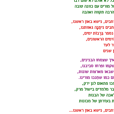
ל לא אולם לא שום דבר
 מורים עם כוונה טובה
הרבה תקווה ואהבה
בים, נישא באון ראשנו,
יתֵנָה גאוותנו,
בִּרְבוֹת ימים,
ם הראשונים,
לעד
נים
יך שצמחו הבנינים,
קמו ופרחו סביבנו,
שבאו מארצות שונות,
 כמו שחִנכו מורינו.
כו פתאום לגן ירק,
ר מלמדים בישול מרק,
אכה של הבנות
ת בעזרתן של מכונות
חבים, נישא באון ראשנו…