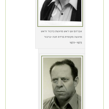
אברהם שץ ראש מועצת כרכור וראש
מועצה מקומית פרדס חנה-כרכור
1972-1975