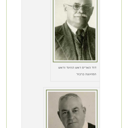
דוד האריס ראש הוועד וראש
המועצה כרכור