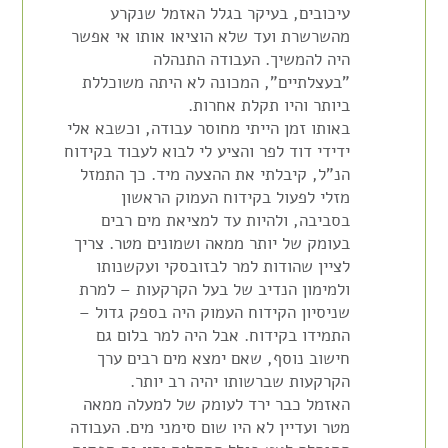
עיכובים, בעיקר בגלל האזמל שנקרע
מהשרשרת ועד שלא הוציאו אותו אי אפשר
היה להמשיך. העבודה התנהלה
"בעצלתיים", המכונה לא
היתה
משוכללת
ביותר והיו תקלת אחרות.
באותו זמן הייתי מחוסר עבודה, וכשבא אלי
ידידי דוד לפר והציע לי לבוא לעבוד בקידוח
הנ"ל, קיבלתי את ההצעה מיד. כך התמזל
מזלי לפעול בקידוח העמוק הראשון
בסביבה, ולהיות עד למציאת מים רבים
בעומק של יותר ממאה ושמונים מטר. צריך
לציין שהודות למר
לבזובסקי
ועקשנותו
ולמימון הנדיב של בעל הקרקעות – למרת
שניסיון הקידוח העמוק היה בספק גדול –
התמידו בקידוח. אבל היה למר בלום גם
חישוב נוסף, שאם ימצא מים רבים ערך
הקרקעות שברשותו יהיה רב יותר.
האזמל כבר ירד לעומק של למעלה ממאה
מטר ועדיין לא היו שום סימני מים. העבודה