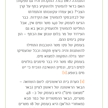
התנהלה לאט בגלל התקלות והיו גם ספקות:
האם כדאי להמשיך ולהשקיע כסף על קרן
הצבי? כאן עמדו עקשנותו והתמדתו
של
לבזובסקי
להמשיך את הקידוח. כבר
הגיעו לעומק של
140
מטר ומים אין, אבל
החליטו להמשיך ולהעמיק וכאן בא גם
העידוד של מר בלום שנתן את הכסף – הון
עתק בימים ההם.
בעומק של
170
מטר השכבות התחילו
להשתנות והיה ניצוץ תקווה וככל שהעמיקו
יותר גדלה התקווה למצוא מים.
בעומק
182
מטר היו כבר סימנים בולטים
למים רבים,
ונסיון
השאיבה הוכיח כי יש
מים בשפע.
[1]
[1]
הערת בית הראשונים: לשם השוואה –
הבאר הראשונה של ראשון לציון (באר
"מצאנו מים") היא בעומק של כ- 48
מטרים, הבאר ההסטורית של כפר סבא
(מאחורי הח'אן) היא בעומק של 18 מטרים