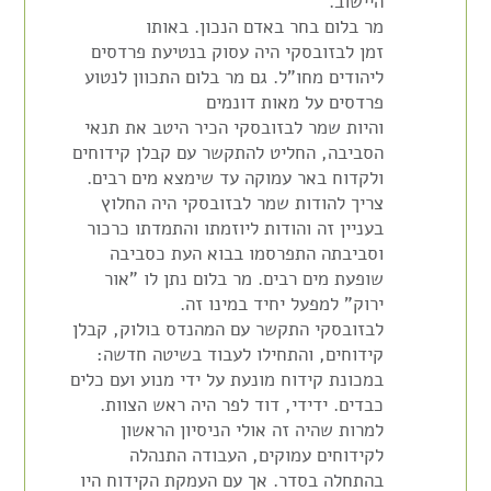
היישוב.
מר בלום בחר באדם הנכון. באותו
זמן
לבזובסקי
היה עסוק בנטיעת פרדסים
ליהודים מחו"ל. גם מר בלום התכוון לנטוע
פרדסים על מאות דונמים
והיות
שמר
לבזובסקי
הכיר היטב את תנאי
הסביבה, החליט להתקשר עם קבלן קידוחים
ולקדוח באר עמוקה עד שימצא מים רבים.
צריך להודות שמר
לבזובסקי
היה החלוץ
בעניין זה והודות ליוזמתו והתמדתו כרכור
וסביבתה התפרסמו בבוא העת כסביבה
שופעת מים רבים. מר בלום נתן לו "אור
ירוק" למפעל יחיד במינו זה.
לבזובסקי
התקשר עם המהנדס בולוק, קבלן
קידוחים, והתחילו לעבוד בשיטה חדשה:
במכונת קידוח
מונעת על
ידי מנוע ועם כלים
כבדים. ידידי, דוד לפר היה ראש הצוות.
למרות שהיה זה אולי הניסיון הראשון
לקידוחים עמוקים, העבודה התנהלה
בהתחלה בסדר. אך עם העמקת הקידוח היו