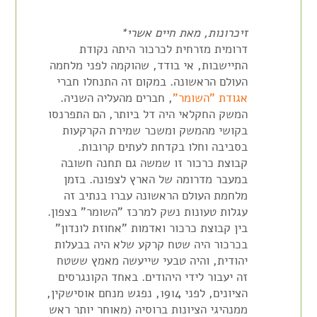
זיכרונות, מאת חיים אשרי
*
דרומית מזרחית לכרכור
היתה
נקודת
התיישבות, אי בודד, שהוקמה לפני מלחמה
העולם הראשונה. במקום זה התנחלו חברי
אגודת "השומר"
, חברים
מהעליה
השניה
.
המשק החקלאי היה דל ביותר, הם התפרנסו
בקושי מהמשק ומשכר שמירת הקרקעות
בסביבה וחלו בקדחת לעתים קרובות.
קבוצת כרכור זו שמשה גם תחנה חשובה
במעבר מדרומה של הארץ לצפונה. בזמן
מלחמת העולם הראשונה עברו בנתיב זה
עגלות טעונות נשק למרכז "השומר" בצפון.
בין קבוצת כרכור ואדמות "אחוזת לונדון"
בכרכור היה שטח קרקע שלא היה בבעלות
יהודית, והיה טבעי שייעשה מאמץ ששטח
זה יעבור לידי היהודים. באחד הקונגרסים
הציונים, לפני
1914
, נפגש מנחם
אוסישקין
,
ממנהיגי הציונות ברוסיה (מאוחר יותר ראש