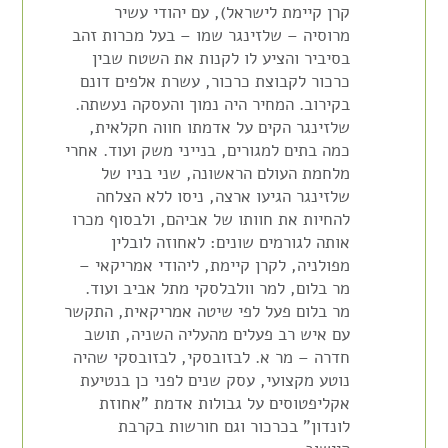
קרן קיימת לישראל), עם יהודי עשיר
מרוסיה – שלזינגר שמו – בעל מכרות זהב
בסיביר והציע לו לקנות את השטח שבין
כרכור לקבוצת כרכור, עשרת אלפים דונם
בקירוב. המחיר היה נמוך והעסקה נעשתה.
שלזינגר הקים על אדמתו חווה חקלאית,
כמה בתים למגורים, בנייני משק ועוד. אחרי
מלחמת העולם הראשונה, שני בניו של
שלזינגר הגיעו ארצה, ניסו ללא הצלחה
להחיות את חוותו של אביהם, ולבסוף מכרו
אותה לגורמים שונים: לאחוזה לובלין
מפולניה, לקרן קיימת, ליהודי אמריקאי –
מר בלום, למר
וולבלסקי
מתל אביב ועוד.
מר בלום פעל לפי שיטה אמריקאית, התקשר
עם איש רב פעלים מ
העליה
השניה
, תושב
חדרה – מר א.
לבזובסקי
,
לבזובסקי
שהיה
נוטע מקצועי, עסק שנים לפני כן בנטיעת
אקליפטוסים על גבולות אדמת "אחוזת
לונדון" בכרכור וגם חורשות בקרבת