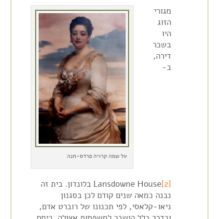
מגורי
הזוג
היו
בשכר
דירה,
ב-
על שמה קרויה פרדס-חנה
[2]
Lansdowne House
בלונדון. בית זה
נבנה כמאה שנים קודם לכן בסגנון
ניאו-קלאסי, לפי תכנונו של רוברט אדם,
ובדרך כלל הושכר למשפחות אצולה. ביתם