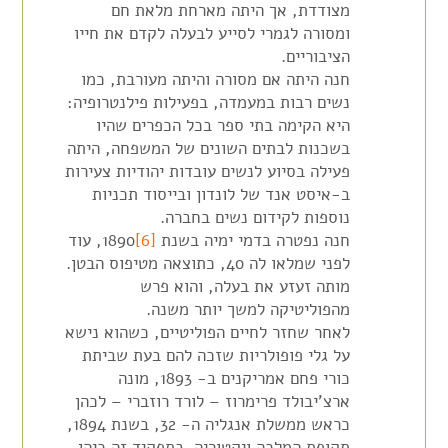
מצודדת, אך היתה מארחת מלאת חם
ומסורה לגמרי לסייע לבעלה לקדם את חייו
הציבוריים.
חנה היתה אם מסורה והיתה מעורבת, כמו
נשים רבות במעמדה, בפעילות פילנטרופיה:
היא הקימה בתי ספר בכל הכפרים שהיו
בשכנות לבתים השונים של המשפחה, היתה
פעילה בסיוע לנשים עובדות יהודיות צעירות
ב-איסט אנד של לונדון ובייסוד תכניות
נוספות לקידום נשים בחברה.
חנה נפטרה בדמי ימיה בשנת
[6]
1890, עוד
לפני שמלאו לה 40, כתוצאה מטיפוס הבטן.
מותה זעזע את בעלה, והוא פרש
מהפוליטיקה למשך יותר משנה.
לאחר שחזר לחיים הפוליטיים, כשהוא נישא
על גלי פופולריות שזכה להם בעת שביתת
כורי פחם אמריקנים ב- 1893, מונה
ארצ'יבולד פרימרוז – לורד רוזברי – לכהן
כראש ממשלת אנגליה ה- 32, בשנת 1894,
תקופת המלכה ויקטוריה. בתפקיד זה כיהן