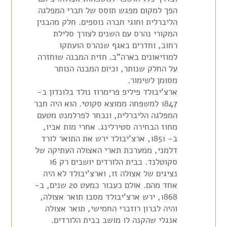
הפך למקום מפגש תוסס של חברי המפלגה
הליברלית וחוגי חברה נוספים. חלק מהבנין
המקורי נהרס עם השנים לצורך סלילת
רחוב, וחדרים באגף שנהרס הועתקו
למוזיאונים בארה"ב. חזית המבנה שוחזרה
על החלק שנותר, וכיום המבנה הנותר
מסומן לשימור.
ארצ'יבולד פיליפ פרימרוז נולד בלונדון ב-
1847 למשפחה ממוצא סקוטי. הוא היה חבר
המפלגה הליברלית, ונבחר לפרלמנט מטעם
מחוז הבחירה סטירלינג. אחרי מות אביו,
ב- 1851, ארצ'יבולד ירש את התואר לורד
דלמני, ממערכת תארי האצולה העתיקה של
סקוטלנד. בבית הלורדים יושבים רק 16
נציגים של אצולה זו, וארצ'יבולד לא היה
אחד מהם. אולם כעבור כמעט 20 שנים, ב-
1868, ירש ארצ'יבולד מסבו תואר אצולה,
והיה לברון רוזברי החמישי, תואר אצולה
אנגלי שהקנה לו מושב בבית הלורדים.