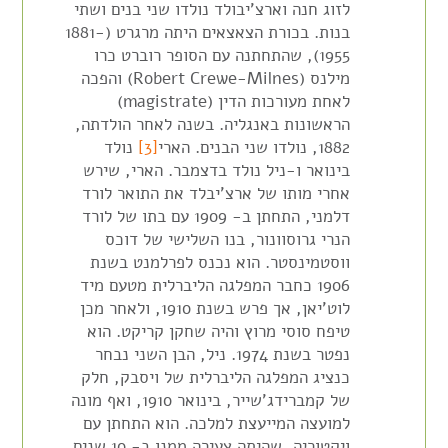
לזוג חנה וארצ'יבולד נולדו שני בנים ושתי
בנות. בכורת הצאצאים היתה מרגרט (1881-
1955), שהתחתנה עם הסופר רוברט כרו
מילנס (Robert Crewe-Milnes) והפכה
לאחת מעורכות הדין (magistrate)
הראשונות באנגליה. בשנה לאחר הולדתה,
1882, נולדו שני הבנים. הארי
[3]
נולד
בינואר ו-ניל נולד בדצמבר. הארי, שירש
אחרי מותו של ארצ'יבלד את התואר לורד
דלמני, התחתן ב- 1909 עם בתו של לורד
הנרי גרוסוונור, בנו השלישי של דוכס
ווסטמינסטר. הוא נכנס לפרלמנט בשנת
1906 כחבר המפלגה הליברלית מטעם מיד
לוט'יאן, אך פרש בשנת 1910, ולאחר מכן
טיפח סוסי מרוץ והיה שחקן קריקט. הוא
נפטר בשנת 1974. ניל, הבן השני נבחר
כנציג המפלגה הליברלית של ויסבק, חלק
של קמברידג'שייר, בינואר 1910, ואף מונה
למועצה המייעצת למלכה. הוא התחתן עם
ויקטוריה, שהיתה צעירה ממנו ב- 10 שנים