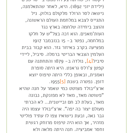
(ילידת יוני 1892). היא, לאחר שהתאלמנה,
נישאה לסר הרולד מלקולם בולוק. ניל
התגייס לצבא במלחמת העולם הראשונה,
והוצב ביחידה שלחמה בארץ נגד
העות'מאנים. הוא זכה בצל"ש על חלקו
במלחמה, נפטר ב- 15 בנובמבר 1917
מפציעה בקרב באיזור גזר. הוא קבור בבית
העלמין הצבאי הבריטי ברמלה. סיביל, ליידי
סיביל
[4]
, נולדה ב- 1879 והתחתנה עם
קפטן צ'רלס גראנט. היא היתה סופרת
ואמנית, ובאופן כללי היתה טיפוס יוצא
דופן. נפטרה בשנת
[5]
1955.
ארצ'יבולד מצוטט כמי שאמר על חנה שהיא
"פשוטה מאד, מאד לא מפונקת, נבונה
מאד, בעלת לב חם וביישנית… לא הכרתי
מעולם יצור כה יפה". ארצ'יבולד עצמו היה
גבר נאה, ובעת נישואיו צפו לו עתיד פוליטי
מזהיר, אך הוא היה טיפוס מרוחק רגשית
וחסר אמביציה. חנה היתה מלאה ולא