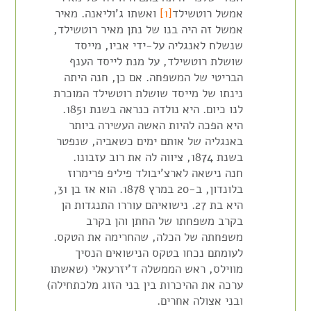
אמשל רוטשילד
[1]
ואשתו ג'וליאנה. מאיר
אמשל זה היה בנו של נתן מאיר רוטשילד,
שנשלח לאנגליה על-ידי אביו, מייסד
שושלת רוטשילד, על מנת לייסד הענף
הבריטי של המשפחה. אם כן, חנה היתה
נינתו של מייסד שושלת רוטשילד המוכרת
לנו כיום. היא נולדה כנראה בשנת 1851.
היא הפכה להיות האשה העשירה ביותר
באנגליה של אותם ימים כשאביה, שנפטר
בשנת 1874, ציווה לה את רוב עזבונו.
חנה נישאה לארצ'יבולד פיליפ פרימרוז
בלונדון, ב-20 במרץ 1878. הוא אז בן 31,
היא בת 27. נישואיהם עוררו התנגדות הן
בקרב משפחתו של החתן והן בקרב
משפחתה של הכלה, שהחרימה את הטקס.
לעומתם נכחו בטקס הנישואים הנסיך
מווילס, ראש הממשלה ד'יזרעאלי (שאשתו
ערכה את ההיכרות בין בני הזוג מלכתחילה)
ובני אצולה אחרים.