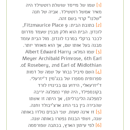
[1]
שמו של מייסד שושלת רוטשילד היה
מאיר אמשל רוטשילד. אביה של חנה
"שלנו" קרוי בשם זהה.
[2]
כתובת הבית: Fitzmaurice Place 9,
לונדון. הבית הוא חלק מבנין שעמד מדרום
לככר ברקלי במרכז לונדון. מול הבית עומד
מבנה בעל אותו שם, אך הוא מאוחר יותר.
[3]
שמו המלא: Albert Edward Harry
Meyer Archibald Primrose, 6th Earl
of Rosebery, 2nd Earl of Midlothian.
[4]
השם סיביל נבחר על שמה של דמות
ספרותית מספרו של בנג'מין ד'יזרעלי.
ד'יזרעאלי, הידוע גם בכינויו לורד
בקונספילד, היה טוֹרִי (מפלגה יריבה
למפלגה הליברלית), אך היתה זו אשתו
שהכירה בין בני הזוג ארצ'יבולד וחנה.
[5]
זו אינה טעות. שני הבנים נולדו באותה
שנה, ושתי הבנות נפטרו באותה שנה.
[6]
לפי עיתון הארץ, בכתבה שפורסמה