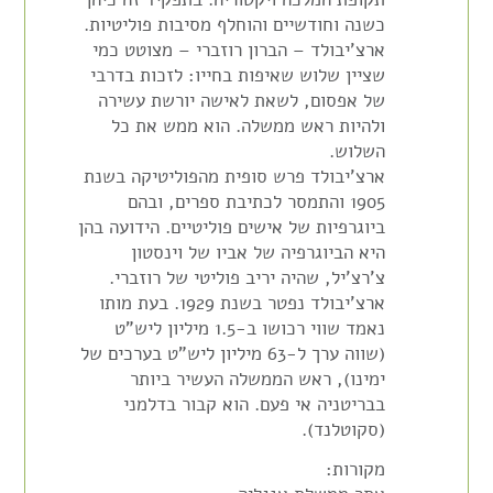
כשנה וחודשיים והוחלף מסיבות פוליטיות.
ארצ'יבולד – הברון רוזברי – מצוטט כמי
שציין שלוש שאיפות בחייו: לזכות בדרבי
של אפסום, לשאת לאישה יורשת עשירה
ולהיות ראש ממשלה. הוא ממש את כל
השלוש.
ארצ'יבולד פרש סופית מהפוליטיקה בשנת
1905 והתמסר לכתיבת ספרים, ובהם
ביוגרפיות של אישים פוליטיים. הידועה בהן
היא הביוגרפיה של אביו של וינסטון
צ'רצ'יל, שהיה יריב פוליטי של רוזברי.
ארצ'יבולד נפטר בשנת 1929. בעת מותו
נאמד שווי רכושו ב-1.5 מיליון ליש"ט
(שווה ערך ל-63 מיליון ליש"ט בערכים של
ימינו), ראש הממשלה העשיר ביותר
בבריטניה אי פעם. הוא קבור בדלמני
(סקוטלנד).
מקורות: