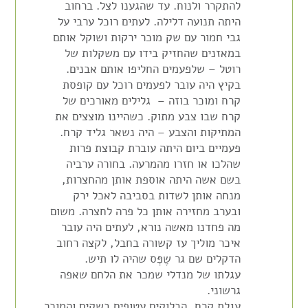
להתקרר ולנוח. עד שהגענו לצל. ברחוב
היתה תנועה דלילה. לעתים רוכל ערבי על
גבי חמור עם שק מוכר ירקות ושוקל אותם
במאזנים שהחזיק בידו עם משקלות של
רוטל – שלפעמים החליפו אותם אבנים.
בקיץ היה עובר לפעמים רוכל עם קופסת
קרח ומוכר בוזה – גלילים מאורכים של
קרח שבו צבע מתוק. כשהיינו מוצצים את
המתיקות והצבע – היה נשאר גליד קרח.
פעמיים ביום היתה עוברת קבוצת פרות
שהלכו או חזרו מהמרעה. בחורה ערביה
בשם אשה היתה אוספת אותן מהחצרות,
מנחה אותן לשדות בסביבה לאכל ירק
ובערב מחזירה אותן כל פרה לחצרה. משום
מה פחדנו מאשה נורא, לעתים היה עובר
איכר מוליך עז קשורה בחבל, לקצה רחוב
הדקלים שם גר שֶפְּס שהיה לו תיש.
עגלתו של מנדלי שמכר את הלחם שאפה
גרשוני.
עגלת קרח, הבלוקים עטופים בשקים והמוכר