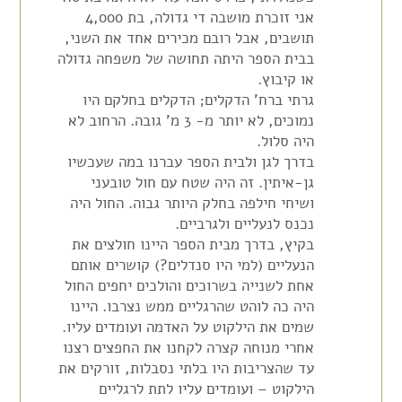
אני זוכרת מושבה די גדולה, בת 4,000
תושבים, אבל רובם מכירים אחד את השני,
בבית הספר היתה תחושה של משפחה גדולה
או קיבוץ.
גרתי ברח' הדקלים; הדקלים בחלקם היו
נמוכים, לא יותר מ- 3 מ' גובה. הרחוב לא
היה סלול.
בדרך לגן ולבית הספר עברנו במה שעכשיו
גן-איתין. זה היה שטח עם חול טובעני
ושיחי חילפה בחלק היותר גבוה. החול היה
נכנס לנעליים ולגרביים.
בקיץ, בדרך מבית הספר היינו חולצים את
הנעליים (למי היו סנדלים?) קושרים אותם
אחת לשנייה בשרוכים והולכים יחפים החול
היה כה לוהט שהרגליים ממש נצרבו. היינו
שמים את הילקוט על האדמה ועומדים עליו.
אחרי מנוחה קצרה לקחנו את החפצים רצנו
עד שהצריבות היו בלתי נסבלות, זורקים את
הילקוט – ועומדים עליו לתת לרגליים