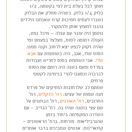
חותך לכל בעלת בית לפי בקשתה, 1/2
בלוק 1/4 בלוק. כשהיה מחלק את הבלוק
נשברו לעתים חתיכות קרח שאנחנו הילדים
נהננו למצוץ אותן ולהתקרר.
גוטמן היה עובר עם עגלה – מיכל נפט,
העגלה רתומה לסוס, מצלצל בפעמון ומי
שהיה זקוק לנפט יצא לרחוב וקנה ממנו.
הסוס שלו, אגב, היה בשותפות עם
אבא
שלי
. אבי השתמש בסוס לחריש ועבודות
בפרדס ופעם בשנה היה רותם את הסוס
לכרכרה ונסענו להרי בנימינה לקטוף
פרחים.
שמתם לב שלרחובות הותיקים של פרדס
חנה שמות של עצים:
רח' הדקלים
, רח'
החרובים,
רח' האורנים
, רח' הבוטנים על
שם עצי בוטנה שהיו בה. רח' הנדיב – עם
השדרה המקסימה ביחוד בזמן
שהגרביליאות פורחות. ברח' הראשונים –
קזוארינות. אנשים שמבינים בדבר אומרים