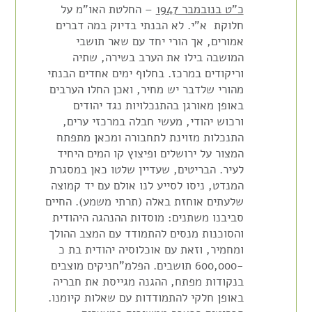
כ"ט בנובמבר 1947
– החלטת האו"מ על
חלוקת א"י. לא הבנתי בדיוק במה דברים
אמורים, אך הורי יחד עם שאר תושבי
המושבה בילו את הערב בשירה, שתיה
וריקודים במרכז. בחלוף ימים אחדים הבנתי
מהורי שלדבר יש מחיר, ואכן החלו הערבים
באופן מאורגן בהתנכלויות נגד יהודים
ורכוש יהודי, מעשי חבלה במרכזי ערים,
התנכלות מזוינת לתחבורה ומכאן מתפתח
המצור על ירושלים ופיצוץ קו המים היחיד
לעיר. הבריטים, שעדיין שלטו כאן במסגרת
המנדט, ניסו לסייע לנו אולם עם יד קמוצה
שלעתים אוחזת באלה (תרתי משמע). החיים
סביבנו משתנים: מוסדות ההנהגה היהודית
והסוכנות מנסים להתמודד עם המצב ההולך
ומחמיר, וזאת עם אוכלוסיה יהודית בת כ
-600,000 תושבים. הפלמ"חניקים מוצבים
בנקודות מפתח, ההגנה מגייסת את חבריה
באופן חלקי להתמודדות עם שאלות קיומנו.