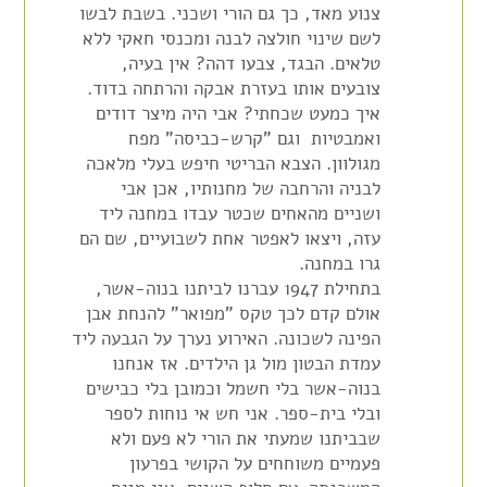
צנוע מאד, כך גם הורי ושכני. בשבת לבשו
לשם שינוי חולצה לבנה ומכנסי חאקי ללא
טלאים. הבגד, צבעו דהה? אין בעיה,
צובעים אותו בעזרת אבקה והרתחה בדוד.
איך כמעט שכחתי? אבי היה מיצר דודים
ואמבטיות וגם "קרש-כביסה" מפח
מגולוון. הצבא הבריטי חיפש בעלי מלאכה
לבניה והרחבה של מחנותיו, אכן אבי
ושניים מהאחים שכטר עבדו במחנה ליד
עזה, ויצאו לאפטר אחת לשבועיים, שם הם
גרו במחנה.
בתחילת 1947 עברנו לביתנו בנוה-אשר,
אולם קדם לכך טקס "מפואר" להנחת אבן
הפינה לשכונה. האירוע נערך על הגבעה ליד
עמדת הבטון מול גן הילדים. אז אנחנו
בנוה-אשר בלי חשמל וכמובן בלי כבישים
ובלי בית-ספר. אני חש אי נוחות לספר
שבביתנו שמעתי את הורי לא פעם ולא
פעמיים משוחחים על הקושי בפרעון