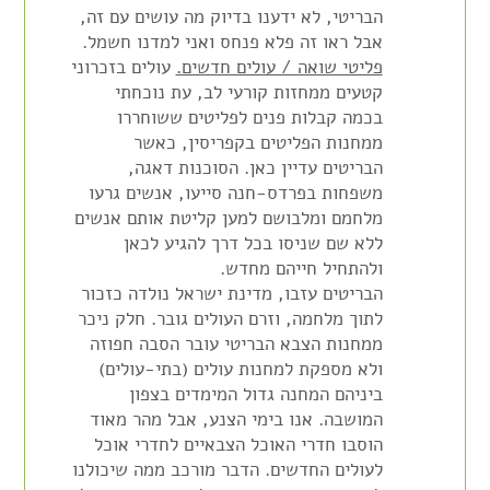
הבריטי, לא ידענו בדיוק מה עושים עם זה,
אבל ראו זה פלא פנחס ואני למדנו חשמל.
פליטי שואה / עולים חדשים.
עולים בזכרוני
קטעים ממחזות קורעי לב, עת נוכחתי
בכמה קבלות פנים לפליטים ששוחררו
ממחנות הפליטים בקפריסין, כאשר
הבריטים עדיין כאן. הסוכנות דאגה,
משפחות בפרדס-חנה סייעו, אנשים גרעו
מלחמם ומלבושם למען קליטת אותם אנשים
ללא שם שניסו בכל דרך להגיע לכאן
ולהתחיל חייהם מחדש.
הבריטים עזבו, מדינת ישראל נולדה כזכור
לתוך מלחמה, וזרם העולים גובר. חלק ניכר
ממחנות הצבא הבריטי עובר הסבה חפוזה
ולא מספקת למחנות עולים (בתי-עולים)
ביניהם המחנה גדול המימדים בצפון
המושבה. אנו בימי הצנע, אבל מהר מאוד
הוסבו חדרי האוכל הצבאיים לחדרי אוכל
לעולים החדשים. הדבר מורכב ממה שיכולנו