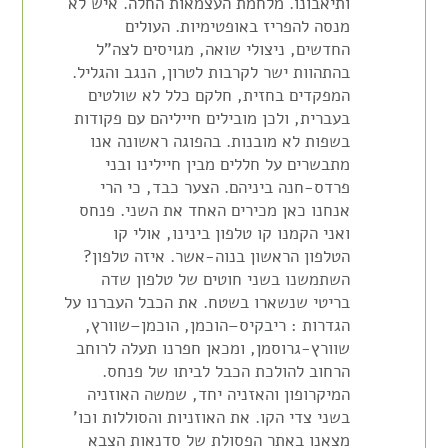
ותיאבונו. מלחמת העצמאות החלה. איש לא
מנסה להפריז באופטימיות. העולים
החדשים, ניצולי שואה, מגויסים לצה"ל
בהתהוות ישר לקרבות לטרון, הנגב והגליל.
המפקדים בחזית, חלקם כלל לא שולטים
בעברית, ולכן מובילים חייליהם עם פקודות
בשפות לא מובנות. בהפוגה ראשונה אנו
מתבשרים על חללים מבין חיילינו ובני
פרדס-חנה ביניהם. הצער כבד, כי הרי
אנחנו כאן מכירים האחד את השני. פנחס
ואני הקמנו קו טלפון בינינו, אולי קו
הטלפון הראשון בנוה-אשר. איזה טלפון?
השתמשנו בשני חוטים של טלפון שדה
בריטי שנשארו בשטח. את הכבל העברנו על
הגדרות : ריבקיס–הוכמן, הוכמן–שוורץ,
שוורץ-גרוסמן, ומכאן חפרנו תעלה לרוחב
הרחוב להולכת הכבל לביתו של פנחס.
המיקרופון והאזניה יחד, שמשה האוזניה
בשני צדי הקו. את האוזניות והסוללות וכו'
מצאנו באתר הפסולת של סדנאות הצבא