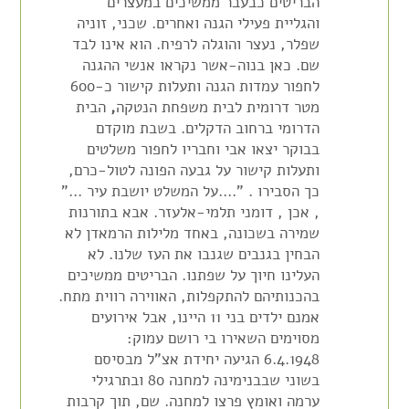
הבריטים כבעבר ממשיכים במעצרים
והגליית פעילי הגנה ואחרים. שכני, זוניה
שפלר, נעצר והוגלה לרפיח. הוא אינו לבד
שם. כאן בנוה-אשר נקראו אנשי ההגנה
לחפור עמדות הגנה ותעלות קישור כ-600
מטר דרומית לבית משפחת הנטקה
,
הבית
הדרומי ברחוב הדקלים. בשבת מוקדם
בבוקר יצאו אבי וחבריו לחפור משלטים
ותעלות קישור על גבעה הפונה לטול-כרם,
כך הסבירו . "….על המשלט יושבת עיר …"
, אכן , דומני תלמי-אלעזר. אבא בתורנות
שמירה בשכונה, באחד מלילות הרמאדן לא
הבחין בגנבים שגנבו את העז שלנו. לא
העלינו חיוך על שפתנו. הבריטים ממשיכים
בהכנותיהם להתקפלות, האווירה רווית מתח.
אמנם ילדים בני 11 היינו, אבל אירועים
מסוימים השאירו בי רושם עמוק:
6.4.1948 הגיעה יחידת אצ"ל מבסיסם
בשוני שבבנימינה למחנה 80 ובתרגילי
ערמה ואומץ פרצו למחנה. שם, תוך קרבות