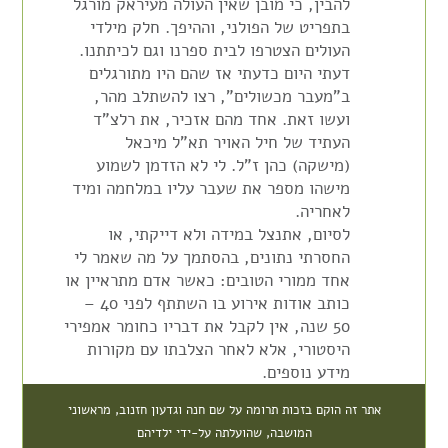
להבין, כי מובן שאין העולה מעיראק מורגל
בתפריט של הפולני, וההיפך. חלק מילדי
העולים הצטרפו לבית ספרנו וגם לכיתתנו.
דעתי היום כדעתי אז שהם היו מתורגלים
ב"מעבר מכשולים", רצו להשתלב מהר,
ועשו זאת. אחד מהם אזכיר, את רלצ"ד
העתיד של חיל האויר תא"ל מיכאל
(מישקה) כהן ז"ל. לי לא הזדמן לשמוע
מישהו מספר את שעבר עליו במלחמה ומיד
לאחריה.
לסיום, אתנצל במידה ולא דייקתי, או
החסרתי נתונים, בהסתמך על מה שאמר לי
אחד ממורי הטובים: כאשר אדם מתראיין או
כותב אודות אירוע בו השתתף לפני 40 –
50 שנה, אין לקבל את דבריו כחומר אמפירי
היסטורי, אלא לאחר הצלבתו עם מקורות
מידע נוספים.
אתר זה הוקם בזכות תרומה על שם חנה וגדעון חזנוב, מראשוני
המושבה, שהועלתה על-ידי ילדיהם