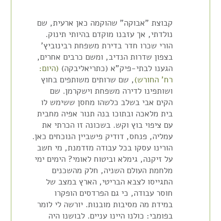
קבוצת "אבוקה" שהוקמה כאן ארעית, שם
נולדתי, אך עזבנו מוקדם בהיותי תינוק.
הורי שכרו חדר בדירת משפחת רבינוביץ'
בצפון שדרות הנדיב, ומשם כרבים אחרים,
הגענו לבתי-פיק"א (כתריאליבקה)
(היום:
רח' החורש)
, שם שרותים משותפים בחוץ
ושותפינו לדירה משפחת וישקרמן. שם
הקים אבי בשלב כלשהו מחסן ששימש לו
בית מלאכה ובתוכו בנה תנור אפיה מחבית
עם ציפוי בוץ וקש. בשכונה זו הכרתי את
עמליה, פנחס, דודיק פישביין הנוכחים כאן.
הורינו עסקו בכל עבודה מזדמנת, מי חשב
על זיקנה, גימלא וביטוח לאומי? הימים ימי
מלחמת העולם השניה, חלק מהשכנים
התגייסו לצבא הבריטי, הארץ במצב של
חוסר עבודה, כי גם הפרדסים הופקרו
במידת מה מסיבות מובנות. יורשה לי לומר
בפומבי: כולנו היינו עניים. לבושנו היה