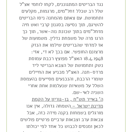
נגד הבריטים המתגוננים, לקחו לוחמי אצ"ל
שלל רב שכלל זחל"מים, מרגמות, מקלעים
ותחמושת. עם צאתם מהמחנה ניסו הבריטים
להשיגם, תוך נסיעה בסגנון קרבי ואש חיה
מזחל"מים בתוך שכונת נוה-אשר, תוך כך
הרגו פרה של משפחת נדלין. משמועות של
אז למדתי שהבריטים שילמו את הנזק
מרצונם החופשי. אם בכך לא די, אזי:
18.4.1948 האצ"ל מפוצץ רכבת עמוסת
נשק ותחמושת של הצבא הבריטי ליד
פרדס-חנה. האצ"ל מכניע את החיילים
שומרי הרכבת, והנכנעים מסייעים בהעמסת
השלל על משאיות שנעלמות אחת אחרי
השניה לאי-שם.
ה' באייר תש"ח , בן-גוריון על הקמת
מדינת ישראל –
השמחה גדולה, אין אנו
מורגלים בשמחות בקנה מידה כזה, אבל
צבאות ערב וצבאות ערביים פרטיים פולשים
לכאן ומנסים לכבוש כל אחד לפי יכולתו