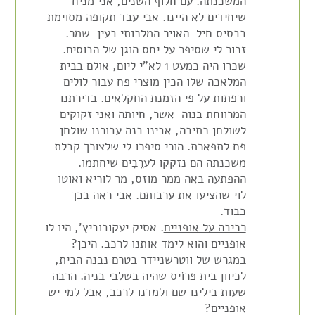
המשכנתה. עם חלוף השנים, אני מניח
שיחידים לא היינו. אבי עבד תקופה מסוימת
בבסיס חיל-האויר המלכותי בעין-שמר.
זכור לי שסיפר על יחס הוגן של הבוסים.
שכרו היה כמעט 1 לא"י ליום, אולם בבית
המלאכה שלו הכין מוצרי פח עבור לולים
ורפתות על פי הזמנת החקלאים. בדירתנו
המרווחת בנוה-אשר, חיותה ואני זקוקים
לשולחן כתיבה, אבינו בנה עבורנו שולחן
פח לתפארת. הורי סיפרו לי שלצורך קבלת
משכנתה הם נזקקו לערֵבִים שיחתמו.
ההפתעה באה ממר מוזס, מר לוריא ואוטו
לוי שהציעו את ערבותם. אבי ראה בכך
כבוד.
רכיבה על אופניים
. אסיק יעקובוביץ', היו לו
אופניים והוא לימד אותנו לרכב. היכן?
במגרש של ווטרשניידר בטרם נבנה הבית,
לכיוון בית פּרוֹיס שהיה בשלבי בניה. הרבה
שעות בילינו שם ולמדנו לרכב, אבל למי יש
אופניים?