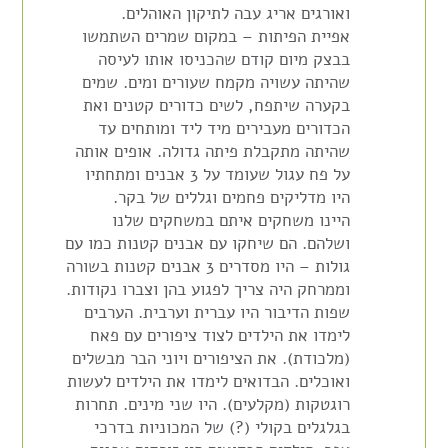
ואורגים אריג עבה לתיקון האוהלים.
אפיית הפיתות – במקום שמרים השתמשו
בבצק מיום קודם שהכניסו אותו לעיסה
שהיתה עשויה מקמח שעורים ומים. שמים
בקערה שיתפח, לשים כדורים קטנים ואת
הכדורים מעבירים מיד ליד ומותחים עד
שהיתה מתקבלת פיתה גדולה. אופים אותה
על פח עגול שעומד על 3 אבנים ומתחתיו
היו מדליקים פחמים וגללים של בקר.
היינו משחקים איתם במשחקים שלנו
ושלהם. הם שיחקו עם אבנים קטנות כמו עם
גולות – היו מסדרים 3 אבנים קטנות בשורה
וממרחק היה צריך לפגוע בהן וצברו נקודות.
שפות הדיבור היו עברית וערבית. הערבים
לימדו את הילדים לצוד ציפורים עם פאח
(מלכודת). את הציפורים ויוני הבר מבשלים
ואוכלים. הבדואים לימדו את הילדים לעשות
רוגטקות (מקלעים). היו שני מינים. תחרות
בגלגלים בקולי (?) של המכוניות בדרכי