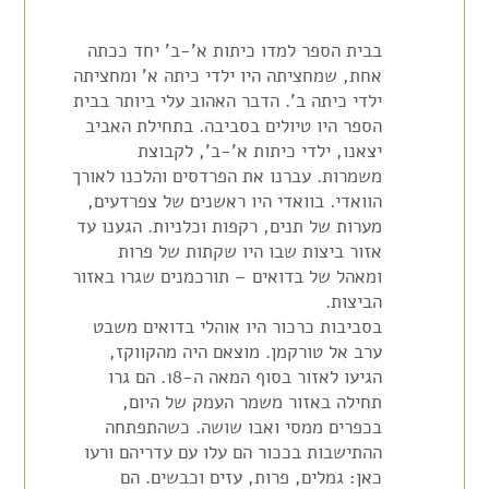
בבית הספר למדו כיתות א'-ב' יחד ככתה
אחת, שמחציתה היו ילדי כיתה א' ומחציתה
ילדי כיתה ב'. הדבר האהוב עלי ביותר בבית
הספר היו טיולים בסביבה. בתחילת האביב
יצאנו, ילדי כיתות א'-ב', לקבוצת
משמרות. עברנו את הפרדסים והלכנו לאורך
הוואדי. בוואדי היו ראשנים של צפרדעים,
מערות של תנים, רקפות וכלניות. הגענו עד
אזור ביצות שבו היו שקתות של פרות
ומאהל של בדואים – תורכמנים שגרו באזור
הביצות.
בסביבות כרכור היו אוהלי בדואים משבט
ערב אל טורקמן. מוצאם היה מהקווקז,
הגיעו לאזור בסוף המאה ה-18. הם גרו
תחילה באזור משמר העמק של היום,
בכפרים ממסי ואבו שושה. כשהתפתחה
ההתישבות בככור הם עלו עם עדריהם ורעו
כאן: גמלים, פרות, עזים וכבשים. הם