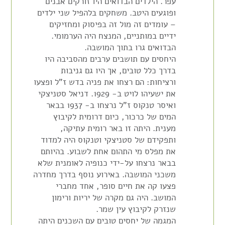
עפר. הילדים הבדואים היו זורקים אבנים
ופוגעים היטב. משחקים בלהפיל שני ילדים
– עומדים זה מול זה בפיסוק ומחזיקים
ידיים במותניים, המנצח היה הערמומי.
הבדואים גרו בתוך המושבה.
היחסים עם תושבים ערבים מהסביבה היו
בדרך כלל טובים, אך היו גם גניבות
ורציחות: הם רצחו את פניה בדש ז"ל ופצעו
את ישעיהו לויט ב- 1929. דניאל סטניצקי
ואיסר טנקוס ז"ל נרצחו ב- 1937 בבאר
המים של כרכור, כיום דרומית לקיבוץ
מענית. היתה זו באר רומית עתיקה,
ותפקידם של סטניצקי וטנקוס היה למדוד
את מפלס מי התהום אחת לשבוע. בהיותם
בבאר נרצחו על-ידי כנופיה לאומנית שלא
משכני המושבה. באירוע נוסף בדרך מחדרה
פצעו קה את חיים סופר, אחד מחברי
המושב. היה גם מקרה של יריות ורימון
שנזרק לקיבוץ עין שמר.
המגמה של יחסים טובים עם השכנים היתה