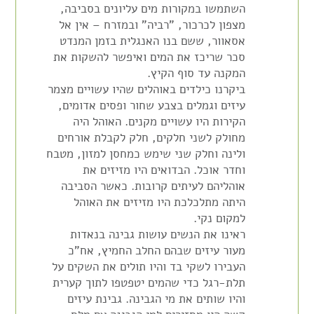
השתמשו במקורות מים עליונים בסביבה,
מצפון לכרכור, "רביה" ובמזרח – אין אל
אסאוור, ששם בנו האנגלית בזמן המנדט
סכר שריכז את המים ואיפשר להשקות את
המקנה עד סוף הקיץ.
ביקרנו כילדים באוהלים שהיו עשויים מצמר
עיזים וגמלים בצבע שחור ופסים אדומים,
הקירות היו עשויים מקנים. האוהל היה
מחולק לשני חלקים, חלק לקבלת אורחים
ולינה וחלק שני שימש כמחסן למזון, מטבח
וחדר אוכל. הבדואים היו מזיזים את
אוהליהם לעיתים קרובות. כאשר הסביבה
היתה מתלכלכת היו מזיזים את האוהל
למקום נקי.
ראינו את הנשים עושות גבינה בנאדות
מעור עיזים שבהם החלב החמיץ, אח"כ
העבירו לשקי בד והיו תולים את השקים על
תלת-רגל כדי שהמים יטפטפו לתוך קערית
והיו שותים את מי הגבינה. גבינת עיזים