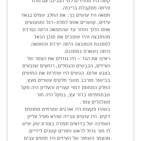
קשה היו מחזירים למי הגבינה עם מלח
והיתה מתקבלת ברינזה.
חמאה היו עושים כך: את החלב שמים בנאד
עיזים, קושרים אותו לתלת-רגל ומנענעים
אותו הלוך וחזור עד שהחמאה היתה נפרדת
מהחובצה והיו שופכים את תוכן הנאד
למסננת והחובצה היתה יורדת והחמאה
היתה נשארת במסננת.
ראינו את הגז – היו גוזזים את הצמר של
העיזים, הכבשים והגמלים, רוחצים וצובעים
בצבע אדום. הנשים היו שוזרות את החוטים
בכישור מורכב משני חלקים עשויים מעץ.
החלק התחתון דמוי קערית והעליון היה מקל
שבתחתיתו כדור עץ, במקל היה חור
ומגלגלים צמר.
כשהיו פקעות היו אורגים שטיחים מחוטים
דקים. היו עושים עבייה שהיא מעיל עליון
ושמיכה של בדואים תפורה בצורת שק שיש
לו חור גדול לראש וחורים קטנים לידיים.
מהצמר השחור של העיזים היו חוטים עבים