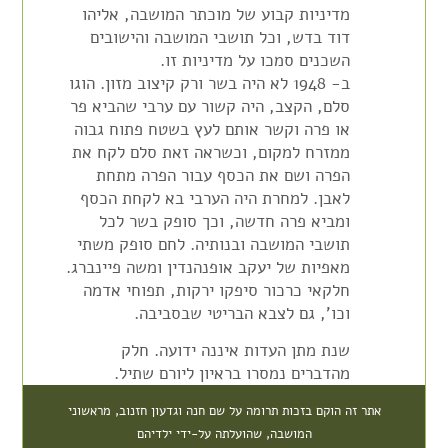
מדיניות קבוע של מוכתר המושבה, אליהו
דוד בדש, וכל תושבי המושבה והישובים
השכנים סמכו על מדיניות זו.
ב- 1948 לא היה בשר ורק קיצוב מזון. הוגו
סלם, הקצב, היה קשור עם ערבי שהביא פר
או פרה וקשר אותם לעץ בשטח פתוח גבוה
ממזרח למקום, וכשראה זאת סלם לקח את
הפרה ושם את הכסף עבור הפרה מתחת
לאבן. למחרת היה הערבי בא לקחת הכסף
ומביא פרה חדשה, וכך סופק בשר לכל
תושבי המושבה ובנותיה. לחם סופק משתי
מאפיות של יעקב אופנהנדין ומשה פיינברג.
חלקאי כרכור סיפקו ירקות, תפוחי אדמה
וכו', גם לצבא הבריטי שבסביבה.
שנת מתן העדות איננה ידועה. חלק
מהדברים נמסרו בראיון ליורם שתיל.
אתר זה הוקם בזכות תרומה על שם חנה וגדעון חזנוב, מראשוני
המושבה, שהועלתה על-ידי ילדיהם