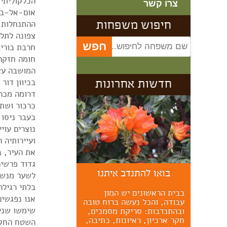
הכלקוליתי
צרו קשר
אום-אל-בצ
ההתנחלות 
חיפוש משפחות
צפונה לתל
חרבת בוריג
חומה חזקה
המושבה עצמ
בכיוון דור 
חדשות אחרונות
דרומה מכר
כרכור ושתי
בעבר ניסו 
נוצרים עוי
גדוד פרשים
בואו להתנדב איתנו
לשער מנשה
בלתי רגילה
"חיבורים ברוח ובחומר",
בבית הראשונים יש המון
אנו נפגשי
איזבל שיר עדן
עבודה, והכל נעשה ברוח טובה
שימשו שני 
ובהתנדבות: סריקת מסמכים,
פתיחת תערוכה בגלריית בית
חקר ארכיון, ראיונות, כתיבה,
השטח החקלא