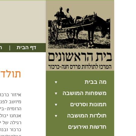
דף הבית
ח
תולדו
מה בבית
משפחות המושבה
איזור כרכ
מיושב לפנ
תמונות וסרטים
הרומית-בי
אנחנו יכול
תולדות המושבה
רגילה של י
חדשות ואירועים
כרכור ובנות