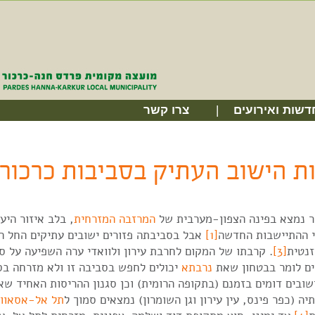
דשות ואירועים
צרו קשר
ת הישוב העתיק בסביבות כרכור
ור נמצא בפינה הצפון-מערבית של
המרזבה המזרחית
, בלב איזור היע
י ההתיישבות החדשה
[1]
אבל בסביבתה פזורים ישובים עתיקים החל ה
זנטית
[3]
. קרבתו של המקום לחרבת עירון ולוואדי ערה השפיעה על סג
ים לומר בבטחון שאת
נרבתא
יכולים לחפש בסביבה זו ולא מזרחה בס
שובים דומים בזמנם (בתקופה הרומית) וכן סגנון ההריסות האחיד ש
יה (כפר פינס, עין עירון וגן השומרון) נמצאים סמוך ל
תל אל-אסאווי