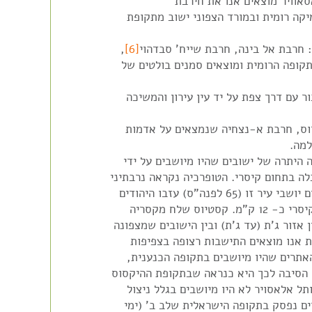
אוויר מוצאים אנו את חירבת
יקה רומית ובמורד הצפוני ישוב מתקופת
חרבת אל בינה, חרבת שייח' סבדהוי
[6]
,
קופה הרומית ומוצאים סמנים בולטים של
 עם דרך צפת על יד עין עירון והמשיכה
וס, חרבת א-נצחיה שנמצאים על אדמות
למה.
 היתרה של ישובים שהיו מיושבים על ידי
לה בתחום קיסרי. הטופרכיה נקראה נרבתיני
ועיירותיה היו מיושבות יהודים, כותים ונכרים. כשהנכרים בקיסריה התגרו ביהודים יושבי עיר זו (65 לפנה"ס) עזבו היהודים
את העיר, בקחתם איתם את ספרי התורה והלכו לעיר היהודית נרבתה הרחוקה מקיסרי כ- 12 ק"מ. קסטיוס שלח מקסריה
אזור ג'ת (עד ג'ת) ובין הישובים שמצפונה
 אנו מוצאים התישבות רצופה בצפיפות
אתרים שהיו מיושבים בתקופה הכנענית,
 הסיבה לכך היא כנראה שבתקופת ההיקסוס
ל אלאסויר לא היו מיושבים בגלל ניצול
ים נפסק בתקופה הישראלית שלב ב' (ימי