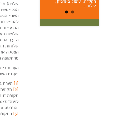
הקלדה, טיפול בארכיון,
הראשונים – יום ששי הקרוב,
שלמה) מכיו
17/7, 11:00 אוצר: מרק יודל
צילום …
ההלניסטית-
השוני הגאו
להתיישבות
הכנענית. ב
שלושת האתר
ה-3). 
שלוחות הג
הפסקה ארוכ
מהתקופה ה
הערות בית 
פענוח השמו
[1]
הערת בי
[2]
תקופת ה
והתבססות 
[3]