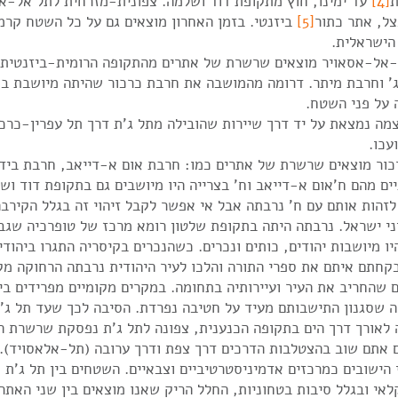
ת
[4]
עד ימינו, חוץ מתקופת דוד ושלמה. צפונית-מזרחית לתל אל-אס
ל, אתר כתור
[5]
ביזנטי. בזמן האחרון מוצאים גם על כל השטח קרמ
הישראלית.
-אל-אסאויר מוצאים שרשרת של אתרים מהתקופה הרומית-ביזנטית: 
' וחרבת מיתר. דרומה מהמושבה את חרבת כרכור שהיתה מיושבת בת
 על פני השטח.
ה נמצאת על יד דרך שיירות שהובילה מתל ג'ת דרך תל עפרין-כרכור
ועכו.
כור מוצאים שרשרת של אתרים כמו: חרבת אום א-דייאב, חרבת ביד
ים מהם ח'אום א-דייאב וח' בצרייה היו מיושבים גם בתקופת דוד וש
לזהות אותם עם ח' נרבתה אבל אי אפשר לקבל זיהוי זה בגלל הקירבה
יני ישראל. נרבתה היתה בתקופת שלטון רומא מרכז של טופרכיה שגב
 שהחריב את העיר ועיירותיה בתחומה. במקרים מקומיים מפרידים בין 
 שסגנון התישבותם מעיד על חטיבה נפרדת. הסיבה לכך שעד תל ג'ת
 לאורך דרך הים בתקופה הכנענית, צפונה לתל ג'ת נפסקת שרשרת ה
ם אתם שוב בהצטלבות הדרכים דרך צפת ודרך ערובה (תל-אלאסויד).
הישובים כמרכזים אדמיניסטרטיביים וצבאיים. השטחים בין תל ג'ת ות
י ובגלל סיבות בטחוניות, החלל הריק שאנו מוצאים בין שני האתר