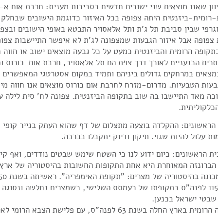
ון שאנו מוצאים שני ישובים חדשים בסביבות מענית: חרבת אום א-ד
רומית-ביזנטית היתה צפופה בכל האיזור כדוגמת הישובים שבחלק ה
גרפי שבין סביבת תל ג'ת ותל אלאסויר התבטא באופי הישובים ובצפ
 צפופה אבל איזור הגבעות שמצפונה לג'ת לא איפשר התיישבות צפ
תקופה הרומית והביזנטית כמעט על כל גבעה מוצאים ישוב או חווה ח
ים הכנעניים לאורך דרך צפת הם תל אלאסויר, חרבת אום-כורוס ו
הם נמצאים במרחקים גדולים ביניהם ותמיד במקום אסטרטגי המאפשרים
בעות הטבעיות. מדרום-מזרח לחרבת אום כורוס מוצאים אנו חווה 
ה מאד התיישבו בה שוב בתקופה הביזנטית. צפונה לח' סית לילה על
כלקוליתית.
הראשונים: ההקלדה בוצעה מתצלום של דף שהוא העתק בנייר קופי 
ת עלול להיות שגוי. תיקון ודיוק יתקבלו בברכה.
ת הראשונים: כיום ידוע לנו כי השטח שימש שבטים נודדים, ואף קיים
ברונזה המאוחרת היא אחת התקופות החשובות בהיסטוריה של ארץ 
לפנה"ס/1150 לפנה"ס בתקופתו של רעמסס השלישי, כשמצרים נחלשה ונסו
שבטי ישראל בכנען.
התקופה הרומית בארץ החלה בשנת 63 לפנה"ס, עם פלי