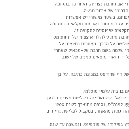
ייאב וחרבת נצרייה, ואחר כך בתקופה
דרומי של איזור מנשה.
יפותם. בשטח מישורי יש אפשרות
ופה עקב מחסור באדמות חקלאיות בתקופה
קלאית טיפוסיים לתקופה זו.
חרבת סית לילה (היא צפתי של תחותימס
 שליטה על הדרך. האתרים נמצאים על
מימי שלמה בשם חרבת אל-מכאיל שאחרי
 יד הואדי מוצאים סמנים של ישוב
של דף שהודפס במכונת כתיבה. על כן
 בו בית עלמין מוסלמי.
ישראל, שהתאפיינה בשליטת מצרים בכנען.
תקופה זו מכונה בהיסטוריה של מצרים: "תקופת האימפריה". ראשיתה בשנת 1550 לפנה"ס, וסופה מתוארך לשנת 1200
גה הדרגתית מהאזור, במקביל לפלישת גויי הים
שת הצבא הרומי לארץ בפיקודו של פומפיוס, ונמשכה עד שנת